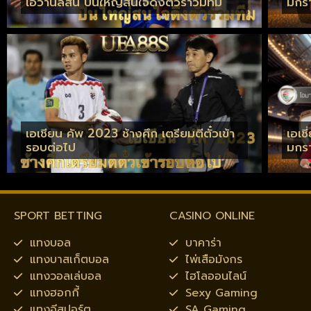
เอวานิลสัน ปืนใหญ่สนใจดึงตัวร่าวมทีม
มกร
เอเชียน คัพ 2023 ช้างศึก เตรียมตีตั๋วเข้า
เอเช
รอบต่อไป
มกร
SPORT BETTING
CASINO ONLINE
แทงบอล
บาคาร่า
แทงบาสเก็ตบอล
ไพ่เสือมังกร
แทงวอลเล่บอล
ไฮโลออนไลน์
แทงฮอกกี้
Sexy Gaming
แทงอีสปอร์ต
SA Gaming