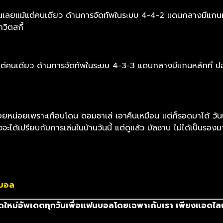
แบนเลยแม้แต่คนเดียว ด้านการจัดทัพในระบบ 4-4-2 แดนกลางมีแกนห
วิตสกี้
ม้แต่คนเดียว ด้านการจัดทัพในระบบ 4-3-3 แดนกลางมีแกนหลักที่ ป
ยหน่อยเพราะเกือบโดน ดอมซาเล่ เอาคืนเหมือน แต่ก็รอดมาได้ วันนี้
าจจะได้เปรียบกับการเล่นในบ้านวันนี้ แต่ดูแล้ว บัลซาน ไม่ได้เป็นรอ
์บอล
ใหม่อัพเดตทุกวันเพื่อแฟนบอลโดยเฉพาะกับเรา เพียงแอดไลน