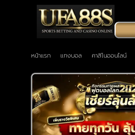
หน้าแรก
แทงบอล
คาสิโนออนไลน์