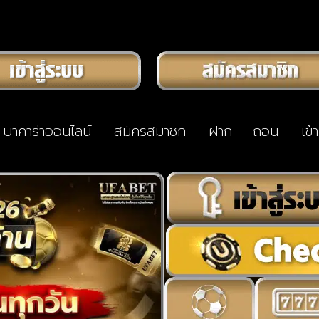
บาคาร่าออนไลน์
สมัครสมาชิก
ฝาก – ถอน
เข้