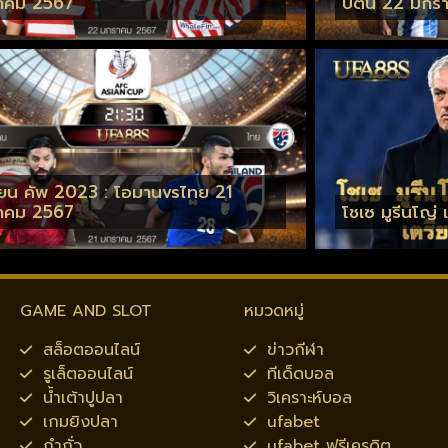
าคม 2567
ป์ตัน 22 มกร
ี่ยน คัพ 2023 : โอมานvsไทย 21
าคม 2567
โชเซ มูรีนโญ่ 
GAME AND SLOT
หมวดหมู่
สล็อตออนไลน์
ข่าวกีฬา
รูเล็ตออนไลน์
ทีเด็ดบอล
น้ำเต้าปูปลา
วิเคราะห์บอล
เกมยิงปลา
ufabet
กำถั่ว
ufabet ฟรีเครดิต