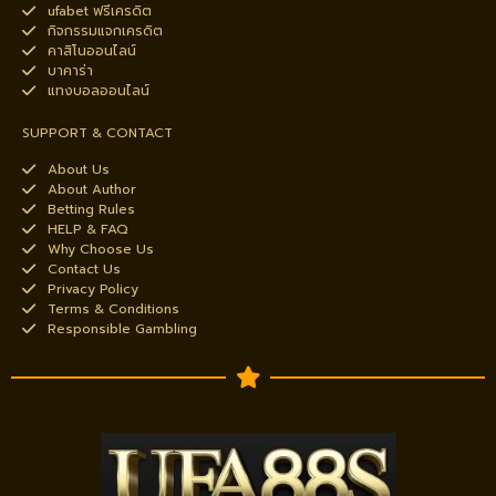
ufabet ฟรีเครดิต
กิจกรรมแจกเครดิต
คาสิโนออนไลน์
บาคาร่า
แทงบอลออนไลน์
SUPPORT & CONTACT
About Us
About Author
Betting Rules
HELP & FAQ
Why Choose Us
Contact Us
Privacy Policy
Terms & Conditions
Responsible Gambling