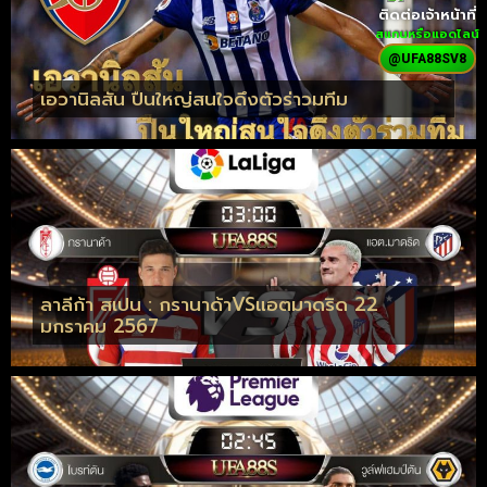
ติดต่อเจ้าหน้าที่
สแกนหรือแอดไลน์
@UFA88SV8
เอวานิลสัน ปืนใหญ่สนใจดึงตัวร่าวมทีม
ลาลีก้า สเปน : กรานาด้าVSแอตมาดริด 22
มกราคม 2567