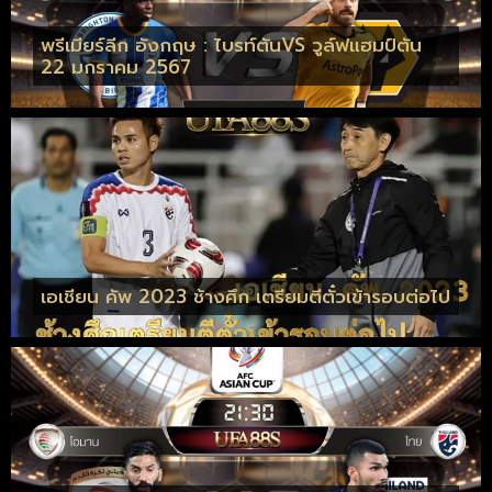
พรีเมียร์ลีก อังกฤษ : ไบรท์ตันVS วูล์ฟแฮมป์ตัน
22 มกราคม 2567
เอเชียน คัพ 2023 ช้างศึก เตรียมตีตั๋วเข้ารอบต่อไป