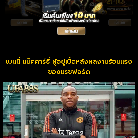
เบนนี่ แม็คคาร์ธี่ ผู้อยู่เบื้อหลังผลงานร้อนแรง
ของแรชฟอร์ด