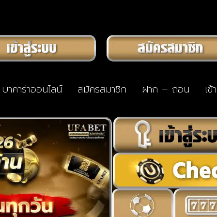
บาคาร่าออนไลน์
สมัครสมาชิก
ฝาก – ถอน
เข้