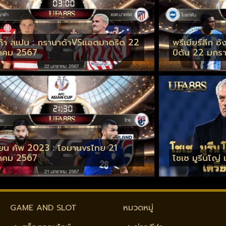
ก้า สเปน : กรานาด้าVSแอตมาดริด 22
พรีเมียร์ลีก 
าคม 2567
ป์ตัน 22 มกร
ี่ยน คัพ 2023 : โอมานvsไทย 21
าคม 2567
โชเซ มูรีนโญ่ 
GAME AND SLOT
หมวดหมู่