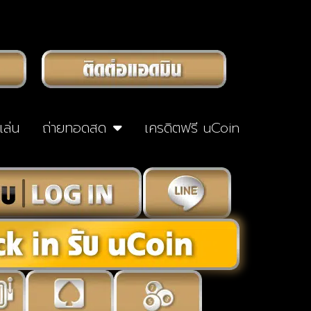
าเล่น
ถ่ายทอดสด
เครดิตฟรี uCoin