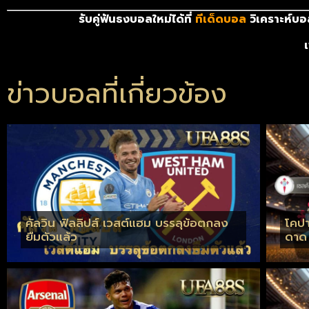
รับคู่ฟันธงบอลใหม่ได้ที่
ทีเด็ดบอล
วิเคราะห์บอ
ข่าวบอลที่เกี่ยวข้อง
คัลวิน ฟิลลิปส์ เวสต์แฮม บรรลุข้อตกลง
โคปา
ยืมตัวแล้ว
ดาด