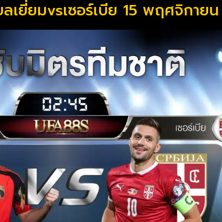
เบลเยี่ยมvsเซอร์เบีย 15 พฤศจิกาย