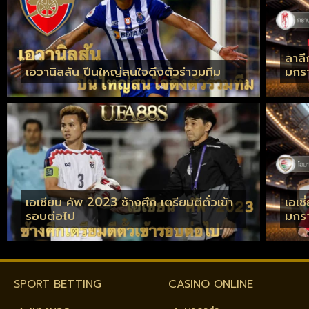
ลาลี
เอวานิลสัน ปืนใหญ่สนใจดึงตัวร่าวมทีม
มกร
เอเชียน คัพ 2023 ช้างศึก เตรียมตีตั๋วเข้า
เอเช
รอบต่อไป
มกร
SPORT BETTING
CASINO ONLINE