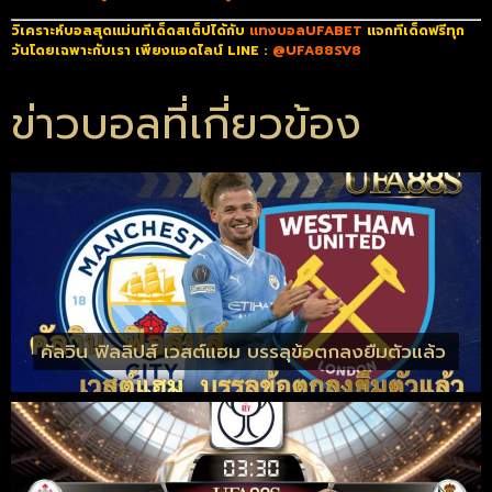
วิเคราะห์บอลสุดแม่นทีเด็ดสเต็ปได้กับ
แทงบอลUFABET
แจกทีเด็ดฟรีทุก
วันโดยเฉพาะกับเรา เพียงแอดไลน์ LINE :
@UFA88SV8
ข่าวบอลที่เกี่ยวข้อง
คัลวิน ฟิลลิปส์ เวสต์แฮม บรรลุข้อตกลงยืมตัวแล้ว