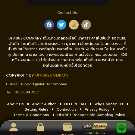
Contact Us:
UFA88S.COMPANY เว็บแทงบอลออนไลน์ บาคาร่า คาสิโนชั้นนำ ยอดนิยม
อันดับ 1 เราคือตัวแทนโดยตรงจาก ยูฟ่าเบท เว็บพนันออนไลน์ครบวงจร ที่
เป็นที่นิยมใช้บริการมากที่สุดในประเทศไทย รับเดิมพันกีฬาออนไลน์และคาสิโน
ทุกประเภท สามารถเล่น การพนันออนไลน์ ผ่านเว็บไซต์ หรือ บนมือถือ ( IOS
หรือ ANDROID ) ได้อย่างสะดวกสบาย พร้อมทั้งยังสามารถฝาก-ถอน
อัตโนมัติผ่านหน้าเว็บได้อีกด้วย
COPYRIGHT BY
UFA88S.COMPANY
E-mail :
support@ufa88s.company
Tel : 0
63-5848157
About Us
About Author
HELP & FAQ
Why Choose Us
Betting Rules
Contact Us
Privacy Policy
Terms & Conditions
UFABET Responsible Gambling Policy
ข่าวกีฬาพร้อมบท