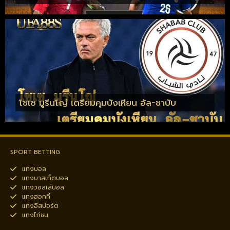
โชเซ มูรีนโญ่ เตรียมคุมบังเหียน อัล-ชาบับ
SPORT BETTING
แทงบอล
แทงบาสเก็ตบอล
แทงวอลเล่บอล
แทงฮอกกี้
แทงอีสปอร์ต
แทงไก่ชน