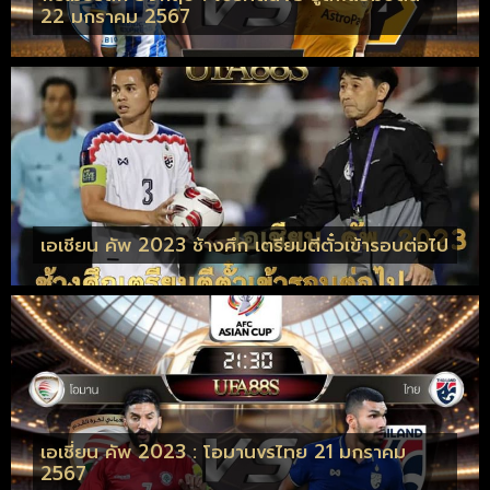
22 มกราคม 2567
เอเชียน คัพ 2023 ช้างศึก เตรียมตีตั๋วเข้ารอบต่อไป
เอเชี่ยน คัพ 2023 : โอมานvsไทย 21 มกราคม
2567