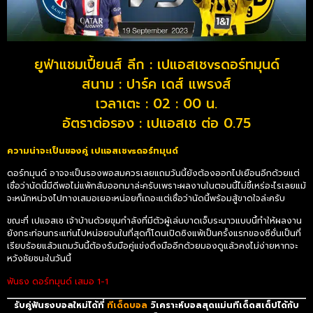
ยูฟ่าแชมเปี้ยนส์ ลีก : เปแอสเชvsดอร์ทมุนด์
สนาม : ปาร์ค เดส์ แพรงส์
เวลาเตะ : 02 : 00 น.
อัตราต่อรอง : เปแอสเช ต่อ 0.75
ความน่าจะเป็นของคู่ เปแอสเชvsดอร์ทมุนด์
ดอร์ทมุนด์ อาจจะเป็นรองพอสมควรเลยแถมวันนี้ยังต้องออกไปเยือนอีกด้วยแต่
เชื่อว่านัดนี้มีดีพอไม่แพ้กลับออกมาล่ะครับเพราะผลงานในตอนนี้ไม่ขี้เหร่อะไรเลยแม้
จะหนักหน่วงไปทางเสมอเยอะหน่อยก็เถอะแต่เชื่อว่านัดนี้พร้อมสู้ขาดใจล่ะครับ
ขณะที่ เปแอสเช เจ้าบ้านด้วยขุมกำลังที่มีตัวผู้เล่นบาดเจ็บระนาวแบบนี้ทำให้ผลงาน
ยังกระท่อนกระแท่นไปหน่อยจนในที่สุดก็โดนเปิดซิงแพ้เป็นครั้งแรกของซีซั่นเป็นที่
เรียบร้อยแล้วแถมวันนี้ต้องรับมือคู่แข่งตึงมืออีกด้วยมองดูแล้วคงไม่ง่ายหากจะ
หวังชัยชนะในวันนี้
ฟันธง ดอร์ทมุนด์ เสมอ 1-1
รับคู่ฟันธงบอลใหม่ได้ที่
ทีเด็ดบอล
วิเคราะห์บอลสุดแม่นทีเด็ดสเต็ปได้กับ