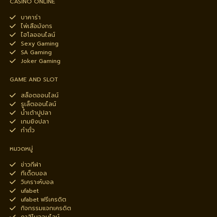
CASINO ONLINE
บาคาร่า
ไพ่เสือมังกร
ไฮโลออนไลน์
Sexy Gaming
SA Gaming
Joker Gaming
GAME AND SLOT
สล็อตออนไลน์
รูเล็ตออนไลน์
น้ำเต้าปูปลา
เกมยิงปลา
กำถั่ว
หมวดหมู่
ข่าวกีฬา
ทีเด็ดบอล
วิเคราะห์บอล
ufabet
ufabet ฟรีเครดิต
กิจกรรมแจกเครดิต