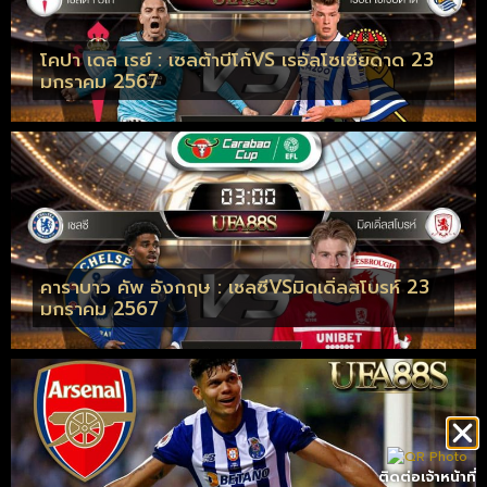
โคปา เดล เรย์ : เซลต้าบีโก้VS เรอัลโซเซียดาด 23
มกราคม 2567
คาราบาว คัพ อังกฤษ : เชลซีVSมิดเดิ่ลสโบรห์ 23
มกราคม 2567
ติดต่อเจ้าหน้าที่