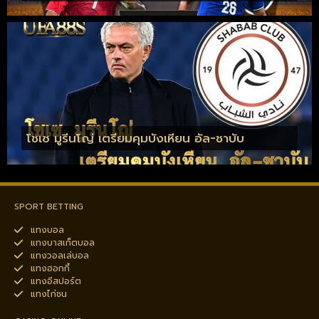
โชเซ มูรีนโญ่ เตรียมคุมบังเหียน อัล-ชาบับ
SPORT BETTING
แทงบอล
แทงบาสเก็ตบอล
แทงวอลเล่บอล
แทงฮอกกี้
แทงอีสปอร์ต
แทงไก่ชน