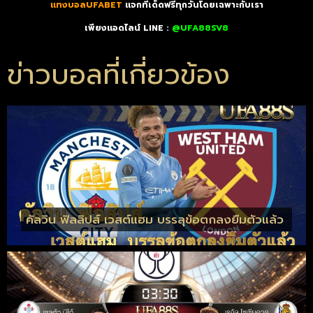
แทงบอลUFABET
แจกทีเด็ดฟรีทุกวันโดยเฉพาะกับเรา
เพียงแอดไลน์ LINE :
@UFA88SV8
ข่าวบอลที่เกี่ยวข้อง
คัลวิน ฟิลลิปส์ เวสต์แฮม บรรลุข้อตกลงยืมตัวแล้ว