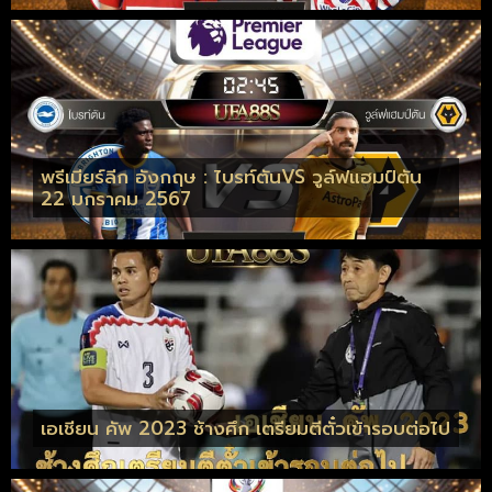
พรีเมียร์ลีก อังกฤษ : ไบรท์ตันVS วูล์ฟแฮมป์ตัน
22 มกราคม 2567
เอเชียน คัพ 2023 ช้างศึก เตรียมตีตั๋วเข้ารอบต่อไป