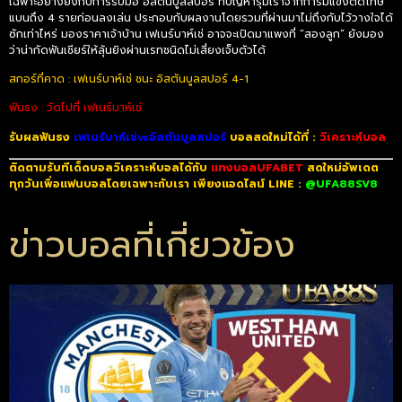
เฉพาะอย่างยิ่งกับการรับมือ อิสตันบูลสปอร์ ที่ปัญหารุมเร้าจากการมีแข้งติดโทษ
แบนถึง 4 รายก่อนลงเล่น ประกอบกับผลงานโดยรวมที่ผ่านมาไม่ถึงกับไว้วางใจได้
ซักเท่าไหร่ มองราคาเจ้าบ้าน เฟเนร์บาห์เช่ อาจจะเปิดมาแพงที่ “สองลูก” ยังมอง
ว่าน่ากัดฟันเชียร์ให้ลุ้นยิงผ่านเรทชนิดไม่เสี่ยงเจ็บตัวได้
สกอร์ที่คาด : เฟเนร์บาห์เช่ ชนะ อิสตันบูลสปอร์ 4-1
ฟันธง : วัดไปที่ เฟเนร์บาห์เช่
รับผลฟันธง
เฟเนร์บาห์เช่vsอิสตันบูลสปอร์
บอลสดใหม่ได้ที่ :
วิเคราะห์บอล
ติดตามรับทีเด็ดบอลวิเคราะห์บอลได้กับ
แทงบอลUFABET
สดใหม่อัพเดต
ทุกวันเพื่อแฟนบอลโดยเฉพาะกับเรา เพียงแอดไลน์ LINE :
@UFA88SV8
ข่าวบอลที่เกี่ยวข้อง