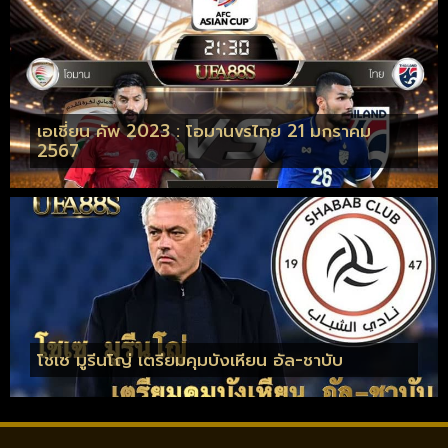
เอเชี่ยน คัพ 2023 : โอมานvsไทย 21 มกราคม
2567
โชเซ มูรีนโญ่ เตรียมคุมบังเหียน อัล-ชาบับ