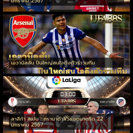
มกราคม 2567
เอวานิลสัน ปืนใหญ่สนใจดึงตัวร่าวมทีม
ลาลีก้า สเปน : กรานาด้าVSแอตมาดริด 22
มกราคม 2567