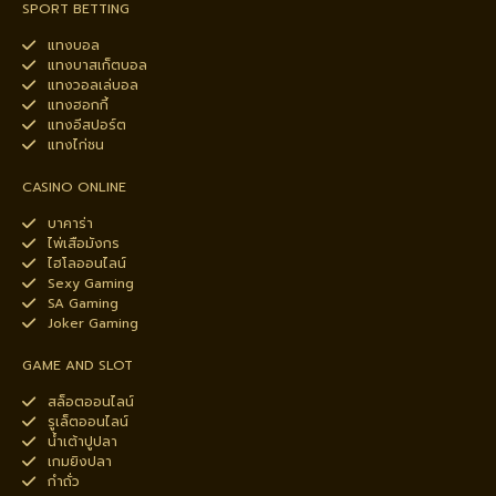
SPORT BETTING
แทงบอล
แทงบาสเก็ตบอล
แทงวอลเล่บอล
แทงฮอกกี้
แทงอีสปอร์ต
แทงไก่ชน
CASINO ONLINE
บาคาร่า
ไพ่เสือมังกร
ไฮโลออนไลน์
Sexy Gaming
SA Gaming
Joker Gaming
GAME AND SLOT
สล็อตออนไลน์
รูเล็ตออนไลน์
น้ำเต้าปูปลา
เกมยิงปลา
กำถั่ว