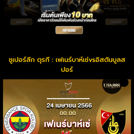
ซูเปอร์ลีก ตุรกี : เฟเนร์บาห์เช่vsอิสตันบูลส
ปอร์