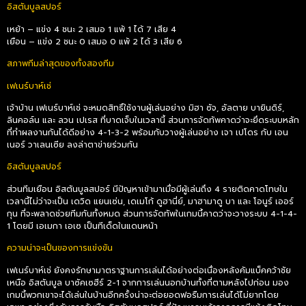
อิสตันบูลสปอร์
เหย้า – แข่ง 4 ชนะ 2 เสมอ 1 แพ้ 1 ได้ 7 เสีย 4
เยือน – แข่ง 2 ชนะ 0 เสมอ 0 แพ้ 2 ได้ 3 เสีย 6
สภาพทีมล่าสุดของทั้งสองทีม
เฟเนร์บาห์เช่
เจ้าบ้าน เฟเนร์บาห์เช่ จะหมดสิทธิ์ใช้งานผู้เล่นอย่าง มิฮา ซัจ, อัลตาย บายินดิร์,
ลินคอล์น และ ลวน เปเรส ที่บาดเจ็บในเวลานี้ ส่วนการจัดทัพคาดว่าจะยึดระบบหลัก
ที่ทำผลงานกันได้ดีอย่าง 4-1-3-2 พร้อมกับวางผู้เล่นอย่าง เจา เปโดร กับ เอน
เนอร์ วาเลนเซีย ลงล่าตาข่ายร่วมกัน
อิสตันบูลสปอร์
ส่วนทีมเยือน อิสตันบูลสปอร์ มีปัญหาเข้ามาเมื่อมีผู้เล่นถึง 4 รายติดคาดโทษใน
เวลานี้ไม่ว่าจะเป็น เดวิด แยนเซ่น, เดเมโก้ ดูฮานี่ย์, มาฮามาดู บา และ โอนูร์ เออร์
กุน ที่จะพลาดช่วยทีมกันทั้งหมด ส่วนการจัดทัพในเกมนี้คาดว่าจะวางระบบ 4-1-4-
1 โดยมี เอเมกา เอเซ เป็นทีเด็ดในแดนหน้า
ความน่าจะเป็นของการแข่งขัน
เฟเนร์บาห์เช่ ยังคงรักษามาตราฐานการเล่นได้อย่างต่อเนื่องหลังคัมแบ็คคว้าชัย
เหนือ อิสตันบูล บาซัคเซฮีร์ 2-1 จากการเล่นนอกบ้านทั้งที่ตามหลังไปก่อน มอง
เกมนี้พวกเขาจะได้เล่นในบ้านอีกครั้งน่าจะต่อยอดฟอรืมการเล่นได้ไม่ยากโดย