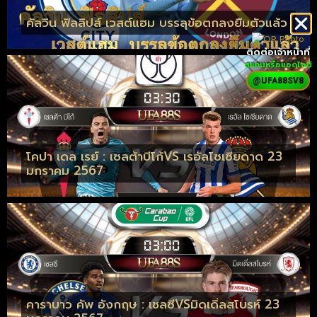
คัลวิน ฟิลลิปส์ เวสต์แฮม บรรลุข้อตกลงยืมตัวแล้ว
ติดต่อเจ้าหน้าที่
สแกนหรือแอดไลน์
@UFA88SV8
โคปา เดล เรย์ : เซลต้าบีโก้VS เรอัลโซเซียดาด 23
มกราคม 2567
คาราบาว คัพ อังกฤษ : เชลซีVSมิดเดิ่ลสโบรห์ 23