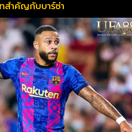
ทสำคัญกับบาร์ซ่า