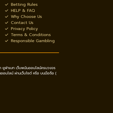
Betting Rules
HELP & FAQ
Why Choose Us
Contact Us
Privacy Policy
Terms & Conditions
Responsible Gambling
 ยูฟ่าเบท เว็บพนันออนไลน์ครบวงจร
ออนไลน์ ผ่านเว็บไซต์ หรือ บนมือถือ (