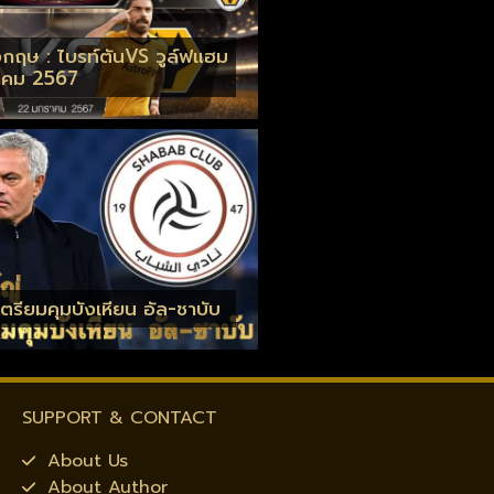
อังกฤษ : ไบรท์ตันVS วูล์ฟแฮม
าคม 2567
เตรียมคุมบังเหียน อัล-ชาบับ
SUPPORT & CONTACT
About Us
About Author