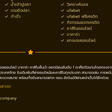
น้ำเต้าปูปลา
วิเคราะห์บอล
เกมยิงปลา
ufabet
กำถั่ว
ufabet ฟรีเครดิต
กิจกรรมแจกเครดิต
คาสิโนออนไลน์
บาคาร่า
แทงบอลออนไลน์
อนไลน์ บาคาร่า คาสิโนชั้นนำ ยอดนิยมอันดับ 1 เราคือตัวแทนโดยตรงจาก
ุดในประเทศไทย รับเดิมพันกีฬาออนไลน์และคาสิโนทุกประเภท สามารถเล่น การพนัน
ะดวกสบาย พร้อมทั้งยังสามารถฝาก-ถอน อัตโนมัติผ่านหน้าเว็บได้อีกด้วย
OMPANY
.company