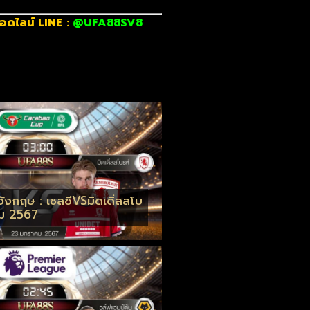
อดไลน์ LINE :
@UFA88SV8
ังกฤษ : เชลซีVSมิดเดิ่ลสโบ
คม 2567