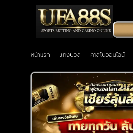
หน้าแรก
แทงบอล
คาสิโนออนไลน์