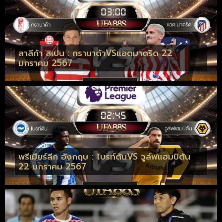
ลาลีก้า สเปน : กรานาด้าVSแอตมาดริด 22
มกราคม 2567
พรีเมียร์ลีก อังกฤษ : ไบรท์ตันVS วูล์ฟแฮมป์ตัน
22 มกราคม 2567