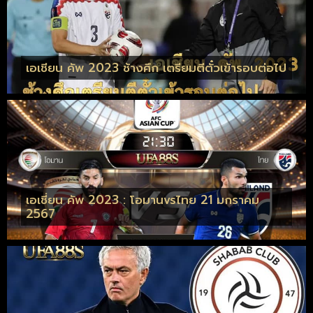
เอเชียน คัพ 2023 ช้างศึก เตรียมตีตั๋วเข้ารอบต่อไป
เอเชี่ยน คัพ 2023 : โอมานvsไทย 21 มกราคม
2567