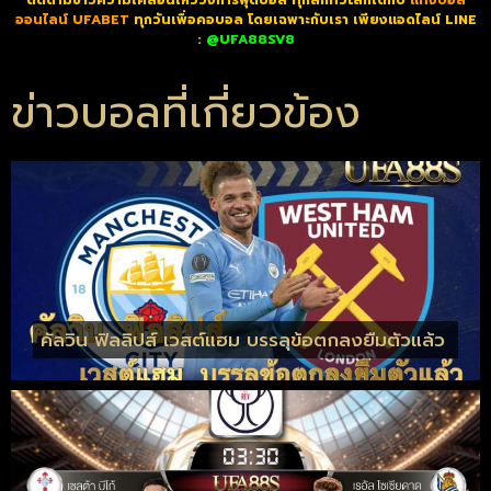
ออนไลน์ UFABET
ทุกวันเพื่อคอบอล โดยเฉพาะกับเรา เพียงแอดไลน์ LINE
:
@UFA88SV8
ข่าวบอลที่เกี่ยวข้อง
คัลวิน ฟิลลิปส์ เวสต์แฮม บรรลุข้อตกลงยืมตัวแล้ว