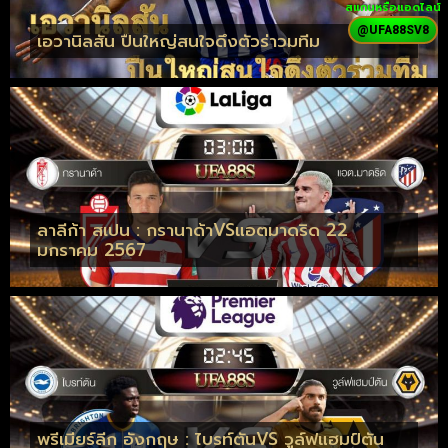
สแกนหรือแอดไลน์
@UFA88SV8
เอวานิลสัน ปืนใหญ่สนใจดึงตัวร่าวมทีม
ลาลีก้า สเปน : กรานาด้าVSแอตมาดริด 22
มกราคม 2567
พรีเมียร์ลีก อังกฤษ : ไบรท์ตันVS วูล์ฟแฮมป์ตัน