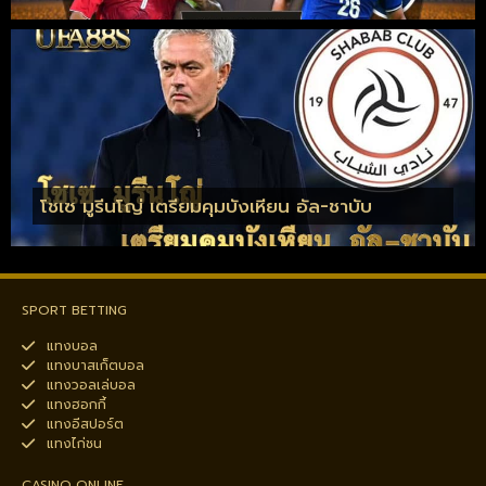
โชเซ มูรีนโญ่ เตรียมคุมบังเหียน อัล-ชาบับ
SPORT BETTING
แทงบอล
แทงบาสเก็ตบอล
แทงวอลเล่บอล
แทงฮอกกี้
แทงอีสปอร์ต
แทงไก่ชน
CASINO ONLINE