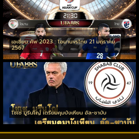
เอเชี่ยน คัพ 2023 : โอมานvsไทย 21 มกราคม
2567
โชเซ มูรีนโญ่ เตรียมคุมบังเหียน อัล-ชาบับ