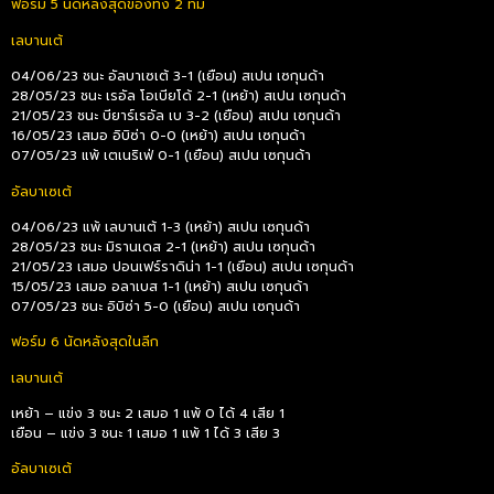
ฟอร์ม 5 นัดหลังสุดของทั้ง 2 ทีม
เลบานเต้
04/06/23 ชนะ อัลบาเซเต้ 3-1 (เยือน) สเปน เซกุนด้า
28/05/23 ชนะ เรอัล โอเบียโด้ 2-1 (เหย้า) สเปน เซกุนด้า
21/05/23 ชนะ บียาร์เรอัล เบ 3-2 (เยือน) สเปน เซกุนด้า
16/05/23 เสมอ อิบิซ่า 0-0 (เหย้า) สเปน เซกุนด้า
07/05/23 แพ้ เตเนริเฟ่ 0-1 (เยือน) สเปน เซกุนด้า
อัลบาเซเต้
04/06/23 แพ้ เลบานเต้ 1-3 (เหย้า) สเปน เซกุนด้า
28/05/23 ชนะ มิรานเดส 2-1 (เหย้า) สเปน เซกุนด้า
21/05/23 เสมอ ปอนเฟร์ราดิน่า 1-1 (เยือน) สเปน เซกุนด้า
15/05/23 เสมอ อลาเบส 1-1 (เหย้า) สเปน เซกุนด้า
07/05/23 ชนะ อิบิซ่า 5-0 (เยือน) สเปน เซกุนด้า
ฟอร์ม 6 นัดหลังสุดในลีก
เลบานเต้
เหย้า – แข่ง 3 ชนะ 2 เสมอ 1 แพ้ 0 ได้ 4 เสีย 1
เยือน – แข่ง 3 ชนะ 1 เสมอ 1 แพ้ 1 ได้ 3 เสีย 3
อัลบาเซเต้