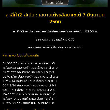
ลาลีก้า2 สเปน : เลบานเต้vsอัลบาเซเต้ 7 มิถุนายน
2566
ลาลีก้า2 สเปน : เลบานเต้vsอัลบาเซเต้
เวลาแข่งขัน : 02.00 น.
ราคาบอล : เลบานเต้ ต่อ 0.75
สนามแข่ง : เอสตาดิโอ ซิอูดาด บาเลนเซีย
ผลการพบกันของทั้งสองทีม
04/06/23 อัลบาเซเต้ แพ้ เลบานเต้ 1-3
13/03/23 เลบานเต้ เสมอ อัลบาเซเต้ 0-0
07/11/22 อัลบาเซเต้ แพ้ เลบานเต้ 2-3
09/08/18 อัลบาเซเต้ เสมอ เลบานเต้ 2-2
18/12/14 เลบานเต้ เสมอ อัลบาเซเต้ 0-0
06/12/14 อัลบาเซเต้ เสมอ เลบานเต้ 1-1
10/08/14 อัลบาเซเต้ ชนะ เลบานเต้ 2-0
10/08/11 อัลบาเซเต้ เสมอ เลบานเต้ 1-1
15/05/10 เลบานเต้ เสมอ อัลบาเซเต้ 1-1
13/12/09 อัลบาเซเต้ ชนะ เลบานเต้ 1-0