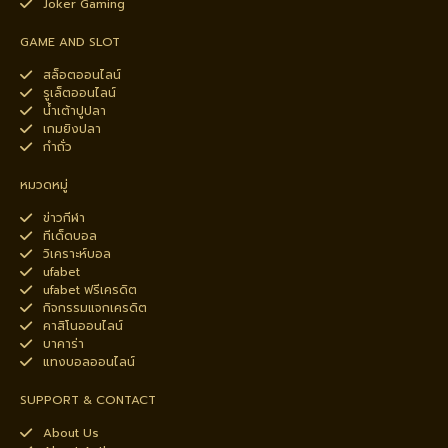
Joker Gaming
GAME AND SLOT
สล็อตออนไลน์
รูเล็ตออนไลน์
น้ำเต้าปูปลา
เกมยิงปลา
กำถั่ว
หมวดหมู่
ข่าวกีฬา
ทีเด็ดบอล
วิเคราะห์บอล
ufabet
ufabet ฟรีเครดิต
กิจกรรมแจกเครดิต
คาสิโนออนไลน์
บาคาร่า
แทงบอลออนไลน์
SUPPORT & CONTACT
About Us