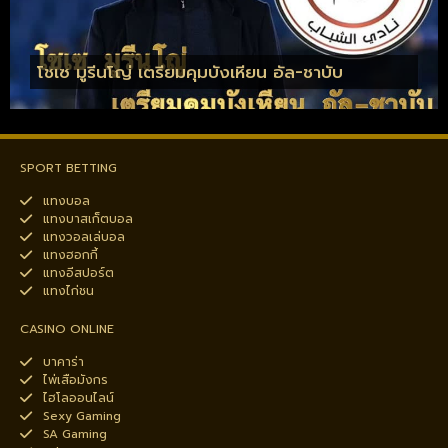
โชเซ มูรีนโญ่ เตรียมคุมบังเหียน อัล-ชาบับ
SPORT BETTING
แทงบอล
แทงบาสเก็ตบอล
แทงวอลเล่บอล
แทงฮอกกี้
แทงอีสปอร์ต
แทงไก่ชน
CASINO ONLINE
บาคาร่า
ไพ่เสือมังกร
ไฮโลออนไลน์
Sexy Gaming
SA Gaming