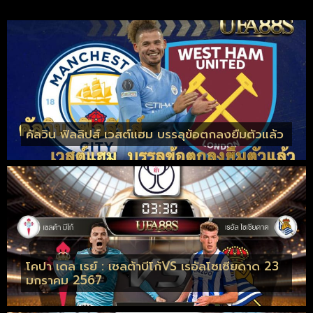
คัลวิน ฟิลลิปส์ เวสต์แฮม บรรลุข้อตกลงยืมตัวแล้ว
โคปา เดล เรย์ : เซลต้าบีโก้VS เรอัลโซเซียดาด 23
มกราคม 2567