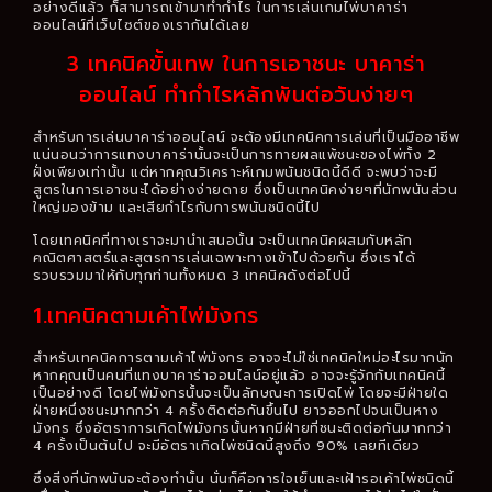
อย่างดีแล้ว ก็สามารถเข้ามาทำกำไร ในการเล่นเกมไพ่บาคาร่า
ออนไลน์ที่เว็บไซต์ของเรากันได้เลย
3 เทคนิคขั้นเทพ ในการเอาชนะ บาคาร่า
ออนไลน์ ทำกำไรหลักพันต่อวันง่ายๆ
สำหรับการเล่นบาคาร่าออนไลน์ จะต้องมีเทคนิคการเล่นที่เป็นมืออาชีพ
แน่นอนว่าการแทงบาคาร่านั้นจะเป็นการทายผลแพ้ชนะของไพ่ทั้ง 2
ฝั่งเพียงเท่านั้น แต่หากคุณวิเคราะห์เกมพนันชนิดนี้ดีดี จะพบว่าจะมี
สูตรในการเอาชนะได้อย่างง่ายดาย ซึ่งเป็นเทคนิคง่ายๆที่นักพนันส่วน
ใหญ่มองข้าม และเสียกำไรกับการพนันชนิดนี้ไป
โดยเทคนิคที่ทางเราจะมานำเสนอนั้น จะเป็นเทคนิคผสมกับหลัก
คณิตศาสตร์และสูตรการเล่นเฉพาะทางเข้าไปด้วยกัน ซึ่งเราได้
รวบรวมมาให้กับทุกท่านทั้งหมด 3 เทคนิคดังต่อไปนี้
1.เทคนิคตามเค้าไพ่มังกร
สำหรับเทคนิคการตามเค้าไพ่มังกร อาจจะไม่ใช่เทคนิคใหม่อะไรมากนัก
หากคุณเป็นคนที่แทงบาคาร่าออนไลน์อยู่แล้ว อาจจะรู้จักกับเทคนิคนี้
เป็นอย่างดี โดยไพ่มังกรนั้นจะเป็นลักษณะการเปิดไพ่ โดยจะมีฝ่ายใด
ฝ่ายหนึ่งชนะมากกว่า 4 ครั้งติดต่อกันขึ้นไป ยาวออกไปจนเป็นหาง
มังกร ซึ่งอัตราการเกิดไพ่มังกรนั้นหากมีฝ่ายที่ชนะติดต่อกันมากกว่า
4 ครั้งเป็นต้นไป จะมีอัตราเกิดไพ่ชนิดนี้สูงถึง 90% เลยทีเดียว
ซึ่งสิ่งที่นักพนันจะต้องทำนั้น นั่นก็คือการใจเย็นและเฝ้ารอเค้าไพ่ชนิดนี้