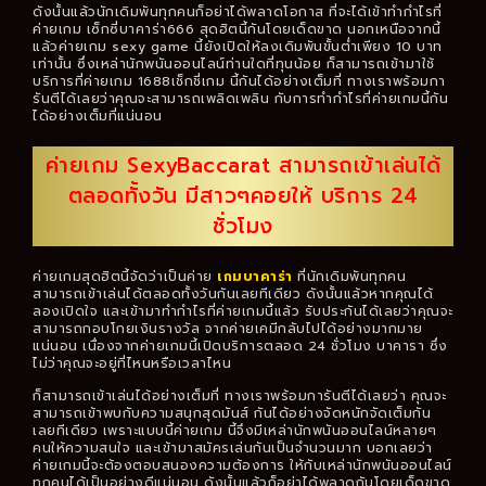
ดังนั้นแล้วนักเดิมพันทุกคนก็อย่าได้พลาดโอกาส ที่จะได้เข้าทำกำไรที่
ค่ายเกม เซ็กซี่บาคาร่า666 สุดฮิตนี้กันโดยเด็ดขาด นอกเหนือจากนี้
แล้วค่ายเกม sexy game นี้ยังเปิดให้ลงเดิมพันขั้นต่ำเพียง 10 บาท
เท่านั้น ซึ่งเหล่านักพนันออนไลน์ท่านใดที่ทุนน้อย ก็สามารถเข้ามาใช้
บริการที่ค่ายเกม 1688เช็กชี่เกม นี้กันได้อย่างเต็มที่ ทางเราพร้อมกา
รันตีได้เลยว่าคุณจะสามารถเพลิดเพลิน กับการทำกำไรที่ค่ายเกมนี้กัน
ได้อย่างเต็มที่แน่นอน
ค่ายเกม SexyBaccarat สามารถเข้าเล่นได้
ตลอดทั้งวัน มีสาวๆคอยให้ บริการ 24
ชั่วโมง
ค่ายเกมสุดฮิตนี้จัดว่าเป็นค่าย
เกมบาคาร่า
ที่นักเดิมพันทุกคน
สามารถเข้าเล่นได้ตลอดทั้งวันกันเลยทีเดียว ดังนั้นแล้วหากคุณได้
ลองเปิดใจ และเข้ามาทำกำไรที่ค่ายเกมนี้แล้ว รับประกันได้เลยว่าคุณจะ
สามารถกอบโกยเงินรางวัล จากค่ายเคมีกลับไปได้อย่างมากมาย
แน่นอน เนื่องจากค่ายเกมนี้เปิดบริการตลอด 24 ชั่วโมง บาคารา ซึ่ง
ไม่ว่าคุณจะอยู่ที่ไหนหรือเวลาไหน
ก็สามารถเข้าเล่นได้อย่างเต็มที่ ทางเราพร้อมการันตีได้เลยว่า คุณจะ
สามารถเข้าพบกับความสนุกสุดมันส์ กันได้อย่างจัดหนักจัดเต็มกัน
เลยทีเดียว เพราะแบบนี้ค่ายเกม นี้จึงมีเหล่านักพนันออนไลน์หลายๆ
คนให้ความสนใจ และเข้ามาสมัครเล่นกันเป็นจำนวนมาก บอกเลยว่า
ค่ายเกมนี้จะต้องตอบสนองความต้องการ ให้กับเหล่านักพนันออนไลน์
ทุกคนได้เป็นอย่างดีแน่นอน ดังนั้นแล้วก็อย่าได้พลาดกันโดยเด็ดขาด