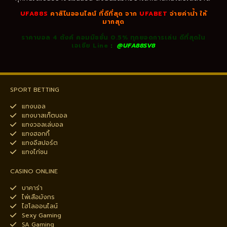
UFA88S
คาสิโนออนไลน์ ที่ดีที่สุด จาก
UFABET
จ่ายค่าน้ำ ให้
มากสุด
ราคาบอล 4 ตังค์ คอมมิชชั่น 0.5% ทุกยอดการเล่น ดีที่สุดใน
เอเชีย Line
:
@UFA88SV8
SPORT BETTING
แทงบอล
แทงบาสเก็ตบอล
แทงวอลเล่บอล
แทงฮอกกี้
แทงอีสปอร์ต
แทงไก่ชน
CASINO ONLINE
บาคาร่า
ไพ่เสือมังกร
ไฮโลออนไลน์
Sexy Gaming
SA Gaming