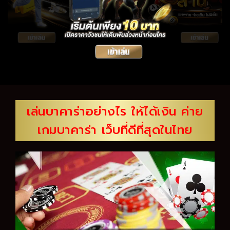
เล่นบาคาร่าอย่างไร ให้ได้เงิน ค่าย
เกมบาคาร่า เว็บที่ดีที่สุดในไทย