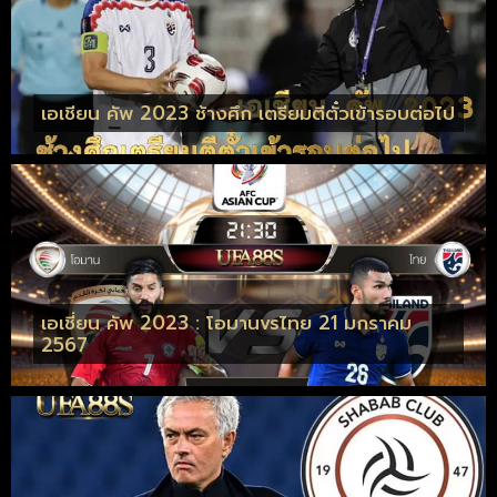
เอเชียน คัพ 2023 ช้างศึก เตรียมตีตั๋วเข้ารอบต่อไป
เอเชี่ยน คัพ 2023 : โอมานvsไทย 21 มกราคม
2567