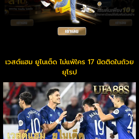
เวสต์แฮม ยูไนเต็ด ไม่แพ้ใคร 17 นัดติดในถ้วย
ยุโรป