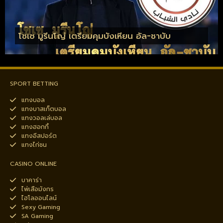
โชเซ มูรีนโญ่ เตรียมคุมบังเหียน อัล-ชาบับ
SPORT BETTING
แทงบอล
แทงบาสเก็ตบอล
แทงวอลเล่บอล
แทงฮอกกี้
แทงอีสปอร์ต
แทงไก่ชน
CASINO ONLINE
บาคาร่า
ไพ่เสือมังกร
ไฮโลออนไลน์
Sexy Gaming
SA Gaming