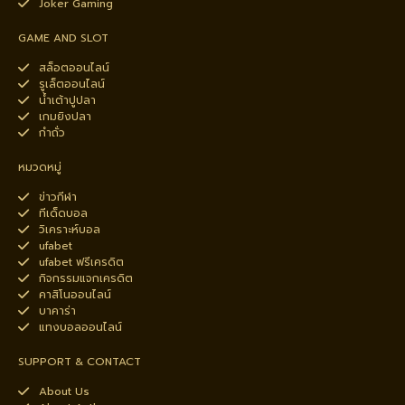
Joker Gaming
GAME AND SLOT
สล็อตออนไลน์
รูเล็ตออนไลน์
น้ำเต้าปูปลา
เกมยิงปลา
กำถั่ว
หมวดหมู่
ข่าวกีฬา
ทีเด็ดบอล
วิเคราะห์บอล
ufabet
ufabet ฟรีเครดิต
กิจกรรมแจกเครดิต
คาสิโนออนไลน์
บาคาร่า
แทงบอลออนไลน์
SUPPORT & CONTACT
About Us