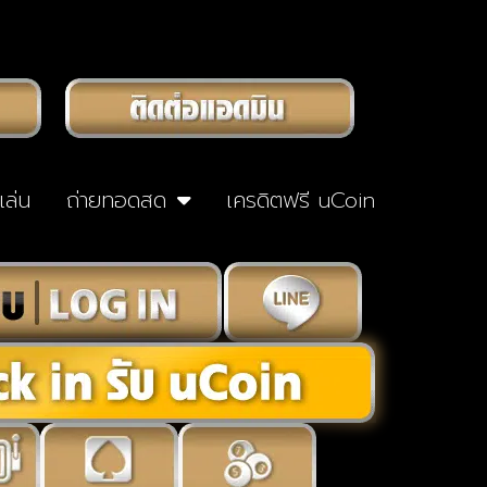
าเล่น
ถ่ายทอดสด
เครดิตฟรี uCoin