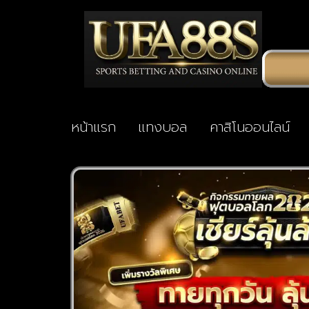
หน้าแรก
แทงบอล
คาสิโนออนไลน์