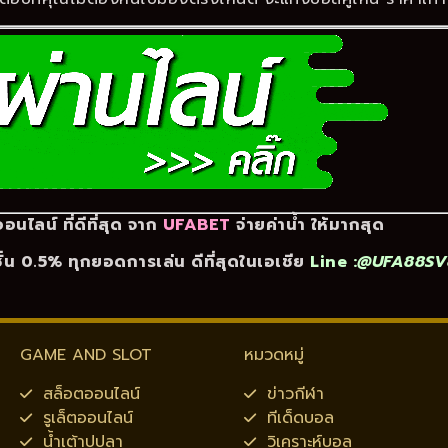
นไลน์ ที่ดีที่สุด จาก
UFABET
จ่ายค่าน้ำ ให้มากสุด
่น 0.5% ทุกยอดการเล่น ดีที่สุดในเอเชีย
Line :
@UFA88SV
GAME AND SLOT
หมวดหมู่
สล็อตออนไลน์
ข่าวกีฬา
รูเล็ตออนไลน์
ทีเด็ดบอล
น้ำเต้าปูปลา
วิเคราะห์บอล