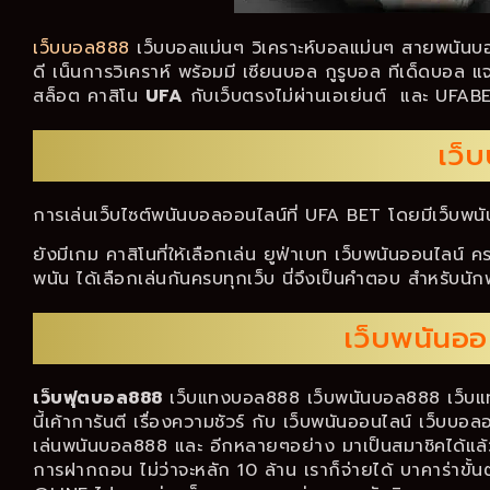
เว็บบอล888
เว็บบอลแม่นๆ วิเคราะห์บอลแม่นๆ สายพนัน
ดี เน็นการวิเคราห์ พร้อมมี เซียนบอล กูรูบอล ทีเด็ดบอล แ
สล็อต คาสิโน
UFA
กับเว็บตรงไม่ผ่านเอเย่นต์ และ UFAB
เว็
การเล่นเว็บไซต์พนันบอลออนไลน์ที่ UFA BET โดยมีเว็บพนั
ยังมีเกม คาสิโนที่ให้เลือกเล่น ยูฟ่าเบท เว็บพนันออนไลน
พนัน ได้เลือกเล่นกันครบทุกเว็บ นี่จึงเป็นคำตอบ สำหรับน
เว็บพนันออน
เว็บฟุตบอล888
เว็บแทงบอล888 เว็บพนันบอล888 เว็บแทงบอ
นี้เค้าการันตี เรื่องความชัวร์ กับ เว็บพนันออนไลน์ เว็
เล่นพนันบอล888 และ อีกหลายๆอย่าง มาเป็นสมาชิคได้แล้วเ
การฝากถอน ไม่ว่าจะหลัก 10 ล้าน เราก็จ่ายได้ บาคาร่าขั้นต