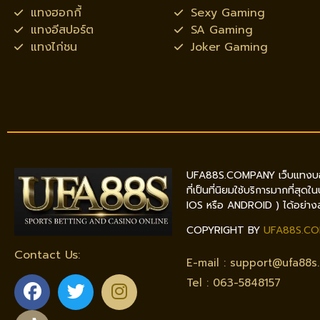
แทงฮอกกี้
Sexy Gaming
แทงอีสปอร์ต
SA Gaming
แทงไก่ชน
Joker Gaming
UFA88S.COMPANY เว็บแทงบอลอ
ที่เป็นที่นิยมใช้บริการมากที่ส
IOS หรือ ANDROID ) ได้อย่างส
COPYRIGHT BY
UFA88S.C
Contact Us:
E-mail :
support@ufa88s
Tel : 0
63-5848157