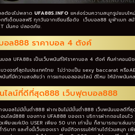
บอลต้องไม่พลาด
UFA88S.INFO
แหล่งร่วมความสนุกรูปแบบใหม่
จกทีเด็ดบอลฟรี ทุกวันจากเซียนชื่อดัง เว็บบอล88 ยูฟ่าเบท สมั
ET มั่นคง ปลอดภัย.
บบอล888 ราคาบอล 4 ตังค์
นบอล UFA88s เป็นเว็บพนันที่ให้ราคาบอล 4 ตังค์ คืนค่าคอมมิ
์ ครบวงจรที่สุดในประเทศไทย ไม่ว่าจะเป็น sexy baccarat หรือ
ักพนันที่มีความสงสัยว่า การแทงบอลออนไลน์ ดีไหม ให้นักพนัน
ไลน์ที่ดีที่สุด888 เว็บฟุตบอล888
ลไม่มีขั้นต่ำ888 ฝากเงินไม่มีขั้นต่ำ888 เว็บพนันบอลดีที่สุ
บบอลออนไลน์888 ของทาง UFA888 ของเรา บริการฝากถอนโอนไว แบบไม
พียงแค่เปิด USER เพียง 50 บาท เท่านั้น ก็สามารถมาเล่นมาร่ว
่ำ5บาท และทั้งนี้เว็บของเรา ยังมีกิจกรรมให้ท่านได้ร่วมสนุก เ