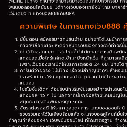
@LINE ไปทาง ท่านก็จะสามารถมาร่วมสนุกกับกิจกรรม ทายผ
พนันบอลออนไลน์888 แต่ทางเว็บของเรายังมี เกม บาคาร่า ร
เว็บเดียว ที่ แทงบอล888กับUFA
ความพิเศษ ในการแทงเว็บ888 คุ้
มีขั้นตอน สมัครสมาชิกแสนง่าย อย่างที่ได้แนะนำการ
ทางให้เลือกเยอะ สะดวกสมัครกับช่องทางใดก็ทำวิธีนั้นไ
เล่นได้ตลอดเวลา ตอนไหนก็ทำได้ตลอดการเดิมพนันออ
แทงบอลเมื่อไหร่แค่กดเข้ามายังหน้าเว็บ ก็สามารถเลื
เพราะเว็บของเราเปิดให้บริการตลอด 24 ชม. แทงได้ทุ
การันตีจ่ายจริง ไม่มีโกง เรื่องนี้สำคัญมากๆ สำหรับเซ
เราพร้อมจ่ายให้กับคุณครบถ้วนทุกบาท ไม่มีโกงอย่างแน่
แน่นอน
โปรโมชั่นเด็ดๆ ต้อนรับนักเดิมพันเสมอมีการนำเสนอโป
แทงบอล ทั่ว ๆ ไป นอกจากนี้เรายังสร้างแคมเปญโบนัส
สนุกในการเดิมพันของทุก ๆ คน
อัตราต่อรองดี ให้ราคาสูงสุดๆการ แทงบอลออนไลน์ ปัจจั
รวบรวมเอาไว้ในเรียบร้อยแล้ว จะแทงบอลคู่ไหนก็มั่นใจ
ถ้าคุณกำลังมองหา เว็บพนันออนไลน์ ที่ได้มาตรฐาน ทำงานแ
ตลอด 24 ชั่วโมง ฝาก-ถอนเงินทันใจ ทำได้ทุกเวลา คือคำต