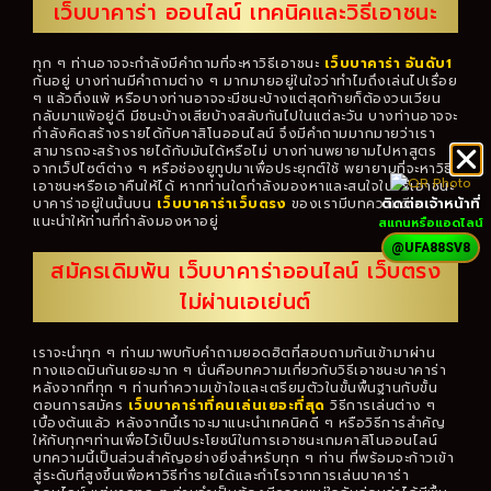
เว็บบาคาร่า ออนไลน์ เทคนิคและวิธีเอาชนะ
ทุก ๆ ท่านอาจจะกำลังมีคำถามที่จะหาวิธีเอาชนะ
เว็บบาคาร่า อันดับ1
กันอยู่ บางท่านมีคำถามต่าง ๆ มากมายอยู่ในใจว่าทำไมถึงเล่นไปเรื่อย
ๆ แล้วถึงแพ้ หรือบางท่านอาจจะมีชนะบ้างแต่สุดท้ายก็ต้องวนเวียน
กลับมาแพ้อยู่ดี มีชนะบ้างเสียบ้างสลับกันไปในแต่ละวัน บางท่านอาจจะ
กำลังคิดสร้างรายได้กับคาสิโนออนไลน์ จึงมีคำถามมากมายว่าเรา
สามารถจะสร้างรายได้กับมันได้หรือไม่ บางท่านพยายามไปหาสูตร
จากเว็ปไซต์ต่าง ๆ หรือช่องยูทูปมาเพื่อประยุกต์ใช้ พยายามที่จะหาวิธี
เอาชนะหรือเอาคืนให้ได้ หากท่านใดกำลังมองหาและสนใจในวิธีเอาชนะ
ติดต่อเจ้าหน้าที่
บาคาร่าอยู่ในนั้นบน
เว็บบาคาร่าเว็บตรง
ของเรามีบทความดี ๆ
แนะนำให้ท่านที่กำลังมองหาอยู่
สแกนหรือแอดไลน์
@UFA88SV8
สมัครเดิมพัน เว็บบาคาร่าออนไลน์ เว็บตรง
ไม่ผ่านเอเย่นต์
เราจะนำทุก ๆ ท่านมาพบกับคำถามยอดฮิตที่สอบถามกันเข้ามาผ่าน
ทางแอดมินกันเยอะมาก ๆ นั่นคือบทความเกี่ยวกับวิธีเอาชนะบาคาร่า
หลังจากที่ทุก ๆ ท่านทำความเข้าใจและเตรียมตัวในขั้นพื้นฐานกับขั้น
ตอนการสมัคร
เว็บบาคาร่าที่คนเล่นเยอะที่สุด
วิธีการเล่นต่าง ๆ
เบื้องต้นแล้ว หลังจากนี้เราจะมาแนะนำเทคนิคดี ๆ หรือวิธีการสำคัญ
ให้กับทุกๆท่านเพื่อไว้เป็นประโยชน์ในการเอาชนะเกมคาสิโนออนไลน์
บทความนี้เป็นส่วนสำคัญอย่างยิ่งสำหรับทุก ๆ ท่าน ที่พร้อมจะก้าวเข้า
สู่ระดับที่สูงขึ้นเพื่อหาวิธีทำรายได้และกำไรจากการเล่นบาคาร่า