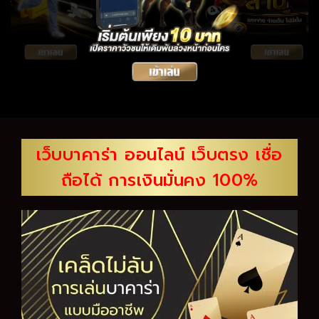
เว็บบาคาร่า ออนไลน์ เว็บตรง เชื่อ
ถือได้ การเงินมั่นคง 100%