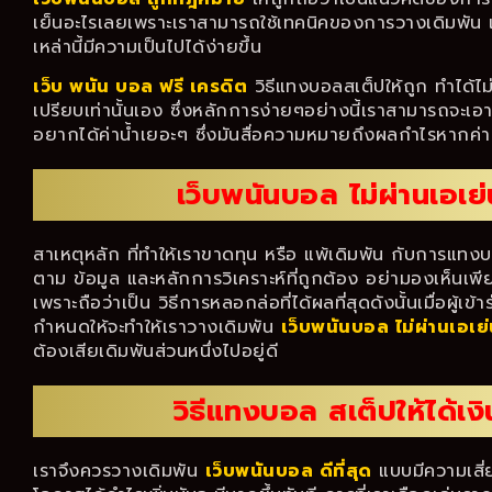
เย็นอะไรเลยเพราะเราสามารถใช้เทคนิคของการวางเดิมพัน และ
เหล่านี้มีความเป็นไปได้ง่ายขึ้น
เว็บ พนัน บอล ฟรี เครดิต
วิธีแทงบอลสเต็ปให้ถูก ทำได้ไม
เปรียบเท่านั้นเอง ซึ่งหลักการง่ายๆอย่างนี้เราสามารถจะ
อยากได้ค่าน้ำเยอะๆ ซึ่งมันสื่อความหมายถึงผลกำไรหาก
เว็บพนันบอล ไม่ผ่านเอเย่
สาเหตุหลัก ที่ทำให้เราขาดทุน หรือ แพ้เดิมพัน กับการแทงบ
ตาม ข้อมูล และหลักการวิเคราะห์ที่ถูกต้อง อย่ามองเห็นเพี
เพราะถือว่าเป็น วิธีการหลอกล่อที่ได้ผลที่สุดดังนั้นเมื่อผู
กำหนดให้จะทำให้เราวางเดิมพัน
เว็บพนันบอล ไม่ผ่านเอเย่
ต้องเสียเดิมพันส่วนหนึ่งไปอยู่ดี
วิธีแทงบอล สเต็ปให้ได้เง
เราจึงควรวางเดิมพัน
เว็บพนันบอล ดีที่สุด
แบบมีความเสี่ย