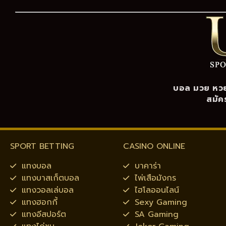
บอล มวย หวย
สมัค
SPORT BETTING
CASINO ONLINE
แทงบอล
บาคาร่า
แทงบาสเก็ตบอล
ไพ่เสือมังกร
แทงวอลเล่บอล
ไฮโลออนไลน์
แทงฮอกกี้
Sexy Gaming
แทงอีสปอร์ต
SA Gaming