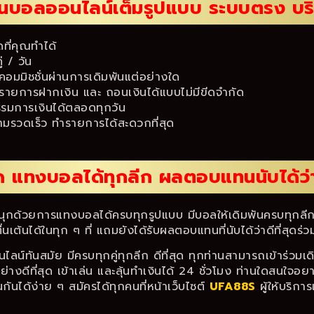
นบอลออนไลน์เต็มรูปแบบ ระบบตรง บริ
ที่คุณทำได้
่ / วัน
ักคอมมิชชั่นผ่านการเดิมพันแต่อย่างใด
ทำรายการฝากเงิน และ ถอนเงินได้แบบไม่มีขีดจำกัด
รรมการเงินได้ตลอดทุกวัน
วามรวดเร็ว ทำรายการได้สะดวกที่สุด
สุด แทงบอลได้ทุกลีก ผลตอบแทนนับได้ว่า
่วมสนุกด้วยการแทงบอลได้ครบทุกรูปแบบ มีบอลให้เดิมพันครบทุกลี
เต้นได้ในทุก ๆ ที่ แถมยังได้รับผลตอบแทนที่นับได้ว่าดีที่สุดร่ว
น์ทันสมัย มีครบทุกคู่ทุกลีก ดีที่สุด ทุกท่านสามารถเข้าร่วมเดิ
งดีที่สุด เข้าเล่น และลุ้นทำเงินได้ 24 ชั่วโมง ท่านใดสนใจอ
ันได้ง่าย ๆ สมัครได้ทุกคนที่หน้าเว็บไซต์
UFA88S
ผู้ให้บริการ