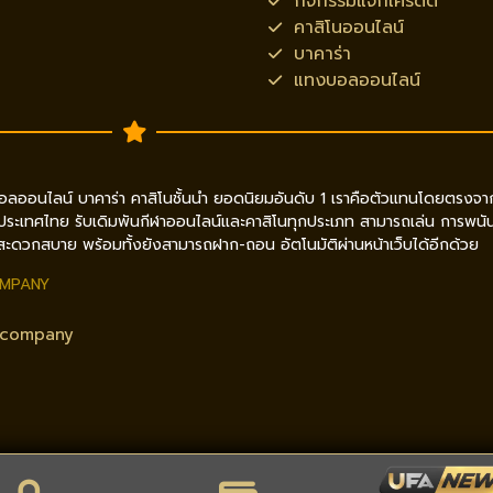
กิจกรรมแจกเครดิต
คาสิโนออนไลน์
บาคาร่า
แทงบอลออนไลน์
อนไลน์ บาคาร่า คาสิโนชั้นนำ ยอดนิยมอันดับ 1 เราคือตัวแทนโดยตรงจาก
ุดในประเทศไทย รับเดิมพันกีฬาออนไลน์และคาสิโนทุกประเภท สามารถเล่น การพนัน
ะดวกสบาย พร้อมทั้งยังสามารถฝาก-ถอน อัตโนมัติผ่านหน้าเว็บได้อีกด้วย
OMPANY
.company