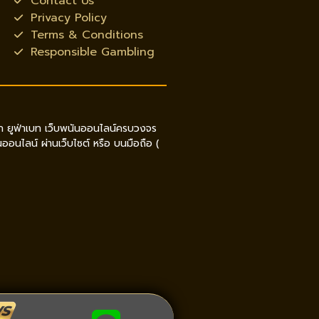
Contact Us
Privacy Policy
Terms & Conditions
Responsible Gambling
 ยูฟ่าเบท เว็บพนันออนไลน์ครบวงจร
ออนไลน์ ผ่านเว็บไซต์ หรือ บนมือถือ (