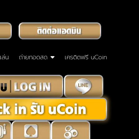
าเล่น
ถ่ายทอดสด
เครดิตฟรี uCoin