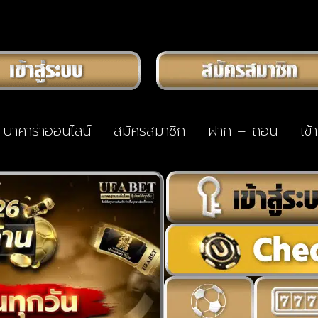
บาคาร่าออนไลน์
สมัครสมาชิก
ฝาก – ถอน
เข้