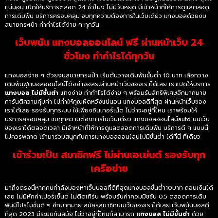
แน่นอน เปิดให้บริการตลอด 24 ชั่วโมง ไม่มีวันหยุด มีเจ้าหน้าที่ให้การดูแลตลอด
การเดิมพัน บริการครอบคลุม จบทุกความต้องการในเว็บเดียว แทงบอลด้วยงบ
สบายกระเป๋า ทำกำไรได้ง่าย ๆ ทุกวัน
เว็บพนัน แทงบอลออนไลน์ ฟรี ผ่านหน้าเว็บ 24
ชั่วโมง ทำกำไรได้ทุกวัน
แทงบอลง่าย ๆ ด้วยงบสบายกระเป๋า เริ่มต้นวางเดิมพันขั้นต่ำ 10 บาท เลือกวาง
เดิมพันฟุตบอลออนไลน์ได้อย่างอิสระผ่านหน้าเว็บของเราได้เลย เราเปิดให้บริการ
แทงบอล ไม่มีขั้นต่ำ
แทงง่าย ทำกำไรได้ง่าย ๆ พร้อมรับสิทธิพิเศษอีกมากมาย
การันตีความคุ้มค่า ไม่ทำให้คุณผิดหวังแน่นอน แทงบอลดีที่สุด ผ่านหน้าเว็บของ
เราได้เลย รองรับทุกระบบ ใช้เพียงอินเทอร์เน็ต ไม่ว่าจะอยู่ที่ไหน เราพร้อมให้
บริการครอบคลุม จบทุกความต้องการในเว็บเดียว แทงบอลออนไลน์auto บนเว็บ
ของเราได้ตลอดเวลา มีเจ้าหน้าที่ให้การดูแลตลอดการเดิมพัน บริการดี ๆ แบบนี้
ไม่ควรพลาด เข้ามาร่วมสนุกกับการแทงบอลออนไลน์ไม่มีขั้นต่ำ ได้ที่นี่ ที่เดียว
เข้าร่วมเป็น สมาชิกฟรี
ไม่ผ่านเอเย่นต์ รองรับทุก
เครือข่าย
มาถึงตรงนี้หากคนกำลังมองหาเว็บบอลที่ดีที่สุดแทงบอลขั้นต่ำ10บาท ถอนเงินได้
เลย ไม่มีหักค่าเปอร์เซ็นต์ ไม่ติดเทิร์น พร้อมรับค่าคอมมิชชัน 0.5 ตลอดการเดิม
พันมีโปรโมชั่นดี ๆ อีกมากมาย สมัครสมาชิกบนเว็บของเราได้เลย เว็บพนันบอลดี
ที่สุด 2023 มีระบบทันสมัย ไม่ว่าอยู่ที่ไหนก็สามารถ
แทงบอล ไม่มีขั้นต่ำ
ด้วย