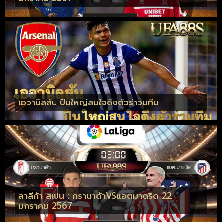
เอวานิลสัน ปืนใหญ่สนใจดึงตัวร่าวมทีม
ลาลีก้า สเปน : กรานาด้าVSแอตมาดริด 22
มกราคม 2567