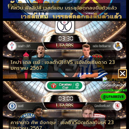
คัลวิน ฟิลลิปส์ เวสต์แฮม บรรลุข้อตกลงยืมตัวแล้ว
โคปา เดล เรย์ : เซลต้าบีโก้VS เรอัลโซเซียดาด 23
มกราคม 2567
ติดต่อเจ้าหน้าที่
สแกนหรือแอดไลน์
@UFA88SV8
คาราบาว คัพ อังกฤษ : เชลซีVSมิดเดิ่ลสโบรห์ 23
มกราคม 2567