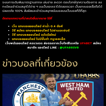
ระบบการเดิมพันมาตรฐานสากล เล่นง่าย สะดวก ตอบโจทย์ทุกความต้องการ ลง
ทะเบียนเข้าร่วมสนุกได้ง่าย ๆ บนเว็บของเราได้ตลอดเวลา เว็บแทงบอลเชื่อถือได้
ปลอดภัย 100% สัมผัสและเข้าร่วมสนุกพนันบอลบนเว็บบอลที่ดีที่สุด
ติดตามบทความที่น่าสนใจอื่นมากมาย ได้ที่
เว็บ แทงบอลออนไลน์ ค่าน้ำ 0.4 ตังค์
วิธี สมัคร แทงบอลออนไลน์ ไม่ผ่านเอเย่นต์
วิธี แทงบอลออนไลน์ ฉบับมือใหม่
แทงบอลออนไลน์ ไม่มีขั้นต่ำ ทรูวอลเล็ต
เว็บพนันออนไลน์ ครบวงจร ส่งตรงจากเว็บไซต์ในเครือ
UFABET
สมัคร
สมาชิก แอดไลน์ LINE :
@UFA88SV8
ข่าวบอลที่เกี่ยวข้อง