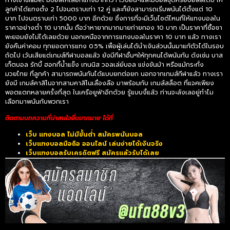
ลูกค้าได้แทงตั้ง 2 ไปจนตราบเท่า 12 คู่ และก็ยังสามารถเริ่มพนันได้ตั้งแต่ 10
บาท ไปจนตราบเท่า 5000 บาท อีกด้วย ซึ่งการที่จะมีเว็บไซต์ไหนที่ให้แทงบอลใน
ราคาอย่างต่ำ 10 บาทนั้น ถือว่าหายากมากมายก่ายกอง 10 บาท เป็นราคาที่ซื้อชา
พะยอมยังไม่ได้เลยด้วย นอกเหนือจากการแทงบอลในราคา 10 บาท แล้ว ทางเรา
ยังคืนค่าคอม ทุกยอดการแทง 0.5% เพื่อผู้เล่นได้นำเงินส่วนนั้นมาแก้ตัวได้ในรอบ
ถัดไป เว้นเสียแต่เกมส์กีฬาบอลแล้ว ยังมีกีฬาอื่นๆให้ทุกคนได้พนันกัน ดังเช่น บาส
เก็ตบอล รักบี้ ฮอกกี้น้ำแข็ง เทนนิส วอลเล่ย์บอล แข่งขันม้า หรือแม้กระทั่ง
มวยไทย ที่ลูกค้า สามารถพนันกันได้แบบยกต่อยก นอกจากเกมส์กีฬาแล้ว ทางเรา
ยังมี เกมส์คาสิโนจากสามคาสิโนเลื่องลือ มาพร้อมกับ เกมส์สล็อต ที่แจคเพียง
พอตแตกหลายครั้งที่สุด ในเครือยูฟ่าอีกด้วย รู้แบบงี้แล้ว ท่านจะลังเลอยู่ทำไม
เลือกมาพนันกับพวกเรา
ติดตามบทความที่น่าสนใจอื่นมากมาย ได้ที่
เว็บ แทงบอล ไม่มีขั้นต่ำ สมัครพนันบอล
เว็บแทงบอลมือถือ ออนไลน์ เล่นง่ายได้เงินจริง
เว็บแทงบอลรับเครดิตฟรี สมัครแล้วรับได้เลย