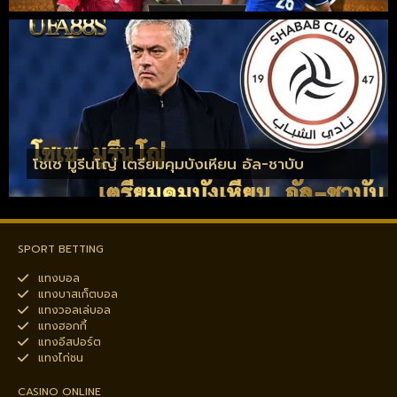
โชเซ มูรีนโญ่ เตรียมคุมบังเหียน อัล-ชาบับ
SPORT BETTING
แทงบอล
แทงบาสเก็ตบอล
แทงวอลเล่บอล
แทงฮอกกี้
แทงอีสปอร์ต
แทงไก่ชน
CASINO ONLINE