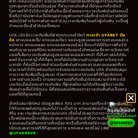
ฝาก-ถอนไม่มีขั้นต่ำ ยิ่งช่วยเพิ่มความยืดหยุ่นให้กับผู้เข้าร่วมเดิมพัน
ทุกกลุ่มทุกเงื่อนไขมีทุนน้อย ก็สามารถเดิมพันได้มีทุนมากก็จะยิ่งมี
โอกาสทำกำไรได้มากยิ่งขึ้นกับเงื่อนไขของการวางเดิมพันในลักษณะนี้
ซึ่งถือว่ามีเฉพาะในเว็บใหญ่อย่างยูฟ่าเบทเท่านั้นที่กล้าเปิดโอกาสให้นัก
พนันได้สร้างโอกาสในการเข้าร่วมวางเดิมพันโดยตัวผู้เดิมพัน จะเป็นผู้
กำหนดเงื่อนไขได้เองทั้งหมด
UFA เปิดรับวางเดิมพันกีฬาทุกประเภอได้แก่
ทางเข้า UFABET มือ
ถือ
แทงบอลสเต็ป แทงบอลเดี่ยว และในรูปแบบของการแทงบอลล่วง
หน้าการ แทงบอลสด แทงบอลสดออนไลน์ ซึ่งจะทำให้มีโอกาสที่จะได้
พบกับราคาบอลที่มีความแตกต่างกันออกไปใครแม่นเรื่องการวิเคราะห์
บอลก็เลือกวางเดิมพันในรูปแบบของบอลล่วงหน้า ที่มีโอกาสจะได้รับ
ผลกำไรจากค่าน้ำที่ดีที่สุด ใครที่ยังไม่มีความชำนาญในการวิเคราะห์
มากนัก ก็ยังมีโอกาสเข้าร่วมเดิมพันในส่วนของการแทงบอลสดที่เรา
สามารถทำได้ไปพร้อมกับการรับชมเกมการแข่งขัน UFA ยังสนับสนุน
การวางเดิมพันเต็มรูปแบบ ด้วยการออกราคาบอลที่ดีที่สุดอัปเดต
ราคาอย่างรวดเร็ว ตามสถานการณ์ที่เกิดขึ้นจริงในสนามทำให้เราได้
เจอกับเงื่อนไขของการเดิมพัน ที่ผู้เล่นมีความได้เปรียบผู้รับวางเดิม
พันอย่างเห็นได้ชัดเจน นี่คือคุณสมบัติของการวางเดิมพันกับเว็บแทง
บอลที่ดีที่สุดแห่งนี้
สำหรับสมาชิกใหม่ เปิดยูสเพียง 100 บาท สามารถที่จะเข้าร่วมเดิมพัน
ได้กับเกมพนันทุกรูปแบบไม่ว่าจะเป็นการ แทงบอลออนไลน์ การเล่นคา
ติดต่อเจ้าหน้าที่
สิโน และ เกมส์หลากหลายประเภท เชื่อมั่นได้เลยว่าการวางเดิมพันกับ
สแกนหรือแอดไลน์
เว็บพนันแห่งนี้จะเปลี่ยนประสบการณ์ในการเข้าถึงการเดิมพันผ่าน
ระบบออนไลน์ที่แตกต่างที่เหนือจากเว็บอื่นๆที่เคยใช้งานมาก่อนหน้านี้
@UFA88SV8
เปิดประสบการณ์ที่ดีที่สุดของการ แทงบอล แอดไลน์ LINE :
@UFA88SV8