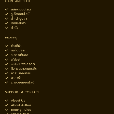
GAME AND SLOT
สล็อตออนไลน์
รูเล็ตออนไลน์
น้ำเต้าปูปลา
เกมยิงปลา
กำถั่ว
หมวดหมู่
ข่าวกีฬา
ทีเด็ดบอล
วิเคราะห์บอล
ufabet
ufabet ฟรีเครดิต
กิจกรรมแจกเครดิต
คาสิโนออนไลน์
บาคาร่า
แทงบอลออนไลน์
SUPPORT & CONTACT
About Us
About Author
Betting Rules