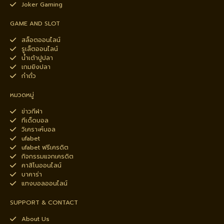
Joker Gaming
GAME AND SLOT
สล็อตออนไลน์
รูเล็ตออนไลน์
น้ำเต้าปูปลา
เกมยิงปลา
กำถั่ว
หมวดหมู่
ข่าวกีฬา
ทีเด็ดบอล
วิเคราะห์บอล
ufabet
ufabet ฟรีเครดิต
กิจกรรมแจกเครดิต
คาสิโนออนไลน์
บาคาร่า
แทงบอลออนไลน์
SUPPORT & CONTACT
About Us