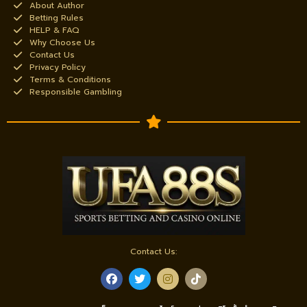
About Author
Betting Rules
HELP & FAQ
Why Choose Us
Contact Us
Privacy Policy
Terms & Conditions
Responsible Gambling
Contact Us: