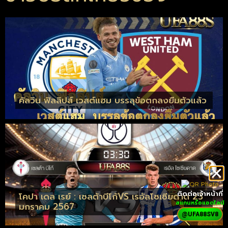
คัลวิน ฟิลลิปส์ เวสต์แฮม บรรลุข้อตกลงยืมตัวแล้ว
ติดต่อเจ้าหน้าที่
โคปา เดล เรย์ : เซลต้าบีโก้VS เรอัลโซเซียดาด 23
สแกนหรือแอดไลน์
มกราคม 2567
@UFA88SV8