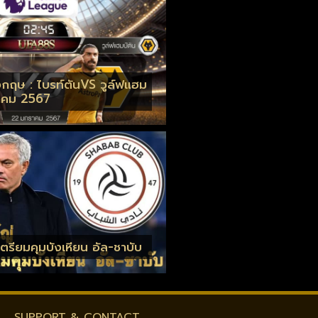
อังกฤษ : ไบรท์ตันVS วูล์ฟแฮม
าคม 2567
เตรียมคุมบังเหียน อัล-ชาบับ
SUPPORT & CONTACT