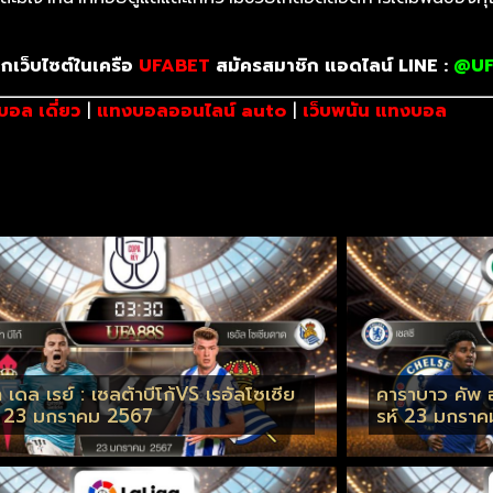
กเว็บไซต์ในเครือ
UFABET
สมัครสมาชิก แอดไลน์ LINE :
@UF
อล เดี่ยว
|
แทงบอลออนไลน์ auto
|
เว็บพนัน แทงบอล
 เดล เรย์ : เซลต้าบีโก้VS เรอัลโซเซีย
คาราบาว คัพ อ
 23 มกราคม 2567
รห์ 23 มกรา