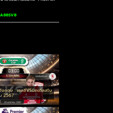
A88SV8
ังกฤษ : เชลซีVSมิดเดิ่ลสโบ
คม 2567