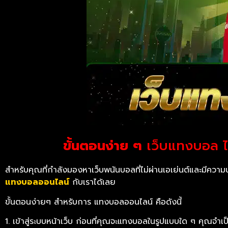
ขั้นตอนง่าย ๆ
เว็บแทงบอล ไม
สำหรับคุณที่กำลังมองหาเว็บพนันบอลที่ไม่ผ่านเอเย่นต์และมี
แทงบอลออนไลน์
กับเราได้เลย
ขั้นตอนง่ายๆ สำหรับการ แทงบอลออนไลน์ คือดังนี้
1. เข้าสู่ระบบหน้าเว็บ ก่อนที่คุณจะแทงบอลในรูปแบบใด ๆ คุณจำเป