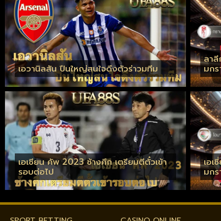
ลาลี
เอวานิลสัน ปืนใหญ่สนใจดึงตัวร่าวมทีม
มกร
เอเชียน คัพ 2023 ช้างศึก เตรียมตีตั๋วเข้า
เอเช
รอบต่อไป
มกร
SPORT BETTING
CASINO ONLINE