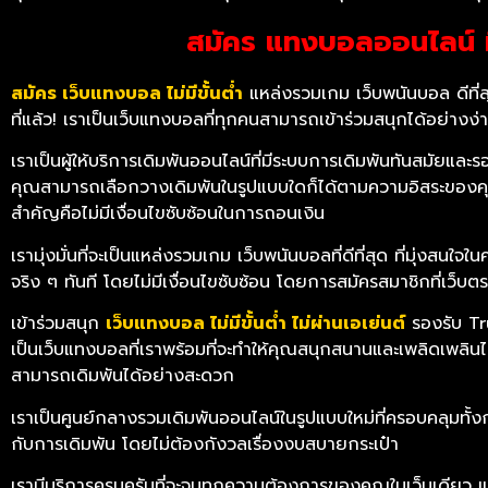
สมัคร แทงบอลออนไลน์ ที่
สมัคร เว็บแทงบอล ไม่มีขั้นต่ำ
แหล่งรวมเกม เว็บพนันบอล ดีที่ส
ที่แล้ว! เราเป็นเว็บแทงบอลที่ทุกคนสามารถเข้าร่วมสนุกได้อย่างง่
เราเป็นผู้ให้บริการเดิมพันออนไลน์ที่มีระบบการเดิมพันทันสมัยและ
คุณสามารถเลือกวางเดิมพันในรูปแบบใดก็ได้ตามความอิสระของคุณ 
สำคัญคือไม่มีเงื่อนไขซับซ้อนในการถอนเงิน
เรามุ่งมั่นที่จะเป็นแหล่งรวมเกม เว็บพนันบอลที่ดีที่สุด ที่มุ่
จริง ๆ ทันที โดยไม่มีเงื่อนไขซับซ้อน โดยการสมัครสมาชิกที่เว็บ
เข้าร่วมสนุก
เว็บแทงบอล ไม่มีขั้นต่ำ ไม่ผ่านเอเย่นต์
รองรับ Tr
เป็นเว็บแทงบอลที่เราพร้อมที่จะทำให้คุณสนุกสนานและเพลิดเพลิ
สามารถเดิมพันได้อย่างสะดวก
เราเป็นศูนย์กลางรวมเดิมพันออนไลน์ในรูปแบบใหม่ที่ครอบคลุมทั
กับการเดิมพัน โดยไม่ต้องกังวลเรื่องงบสบายกระเป๋า
เรามีบริการครบครันที่จะจบทุกความต้องการของคุณในเว็บเดียว แล