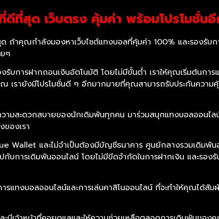
ดีที่สุด เว็บตรง
คุ้มค่า พร้อมโปรโมชั่นอ
ุด ถ้าคุณกำลังมองหาเว็บไซต์แทงบอลที่คุ้มค่า 100% และรองรับกา
ายๆ
รองรับการฝากถอนเงินอัตโนมัติ โดยไม่มีขั้นต่ำ เราให้คุณเริ่มต้นก
เรายังมีโปรโมชั่นดี ๆ อีกมากมายที่คุณสามารถรับประกันความคุ้
งสนใจในความสะดวกสบายของนักเดิมพันทุกคน มาร่วมสนุกแทงบอลออนไลน์ผ่
ตรงของเรา
ue Wallet และไม่จำเป็นต้องมีบัญชีธนาคาร ศูนย์กลางรวมเดิมพั
นไปกับการเดิมพันออนไลน์ โดยไม่มีขีดจำกัดในการฝากเงิน และรองร
้งการแทงบอลออนไลน์และการเล่นคาสิโนออนไลน์ ที่จะทำให้คุณได้สั
ะมีเจ้าหน้าที่คอยดูแลและให้ความช่วยเหลือตลอดการเดิมพันของคุณ 