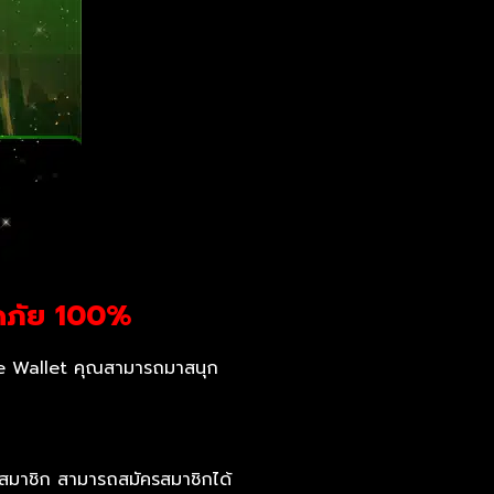
ภัย 100%
rue Wallet คุณสามารถมาสนุก
ญชีสมาชิก สามารถสมัครสมาชิกได้