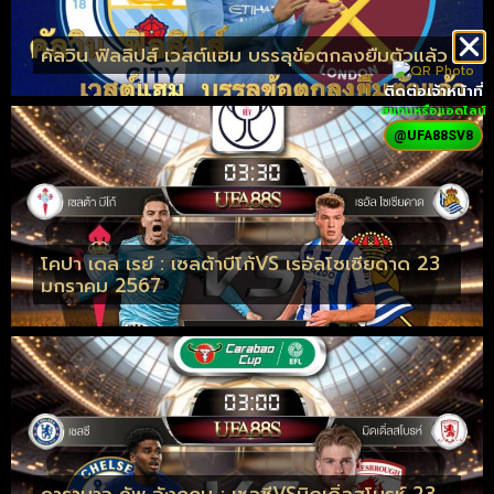
คัลวิน ฟิลลิปส์ เวสต์แฮม บรรลุข้อตกลงยืมตัวแล้ว
ติดต่อเจ้าหน้าที่
สแกนหรือแอดไลน์
@UFA88SV8
โคปา เดล เรย์ : เซลต้าบีโก้VS เรอัลโซเซียดาด 23
มกราคม 2567
คาราบาว คัพ อังกฤษ : เชลซีVSมิดเดิ่ลสโบรห์ 23