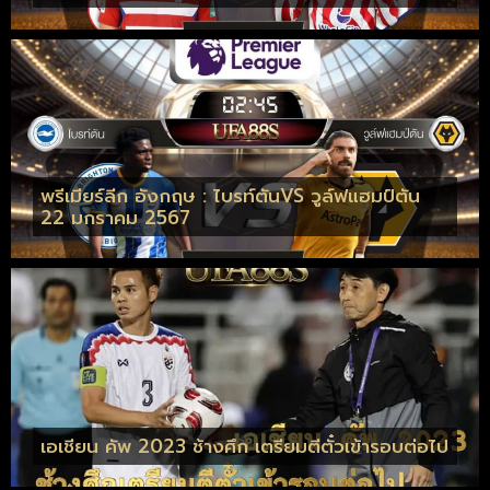
พรีเมียร์ลีก อังกฤษ : ไบรท์ตันVS วูล์ฟแฮมป์ตัน
22 มกราคม 2567
เอเชียน คัพ 2023 ช้างศึก เตรียมตีตั๋วเข้ารอบต่อไป