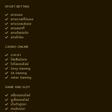
SPORT BETTING
แทงบอล
แทงบาสเก็ตบอล
แทงวอลเล่บอล
แทงฮอกกี้
แทงอีสปอร์ต
แทงไก่ชน
CASINO ONLINE
บาคาร่า
ไพ่เสือมังกร
ไฮโลออนไลน์
Sexy Gaming
SA Gaming
Joker Gaming
GAME AND SLOT
สล็อตออนไลน์
รูเล็ตออนไลน์
น้ำเต้าปูปลา
เกมยิงปลา