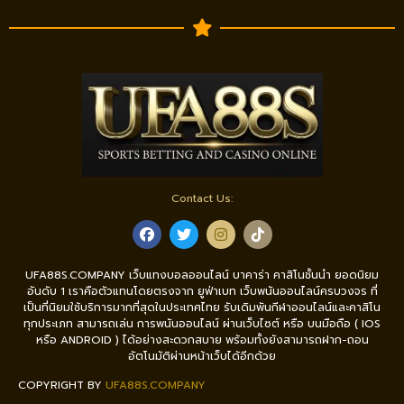
Contact Us:
UFA88S.COMPANY เว็บแทงบอลออนไลน์ บาคาร่า คาสิโนชั้นนำ ยอดนิยม
อันดับ 1 เราคือตัวแทนโดยตรงจาก ยูฟ่าเบท เว็บพนันออนไลน์ครบวงจร ที่
เป็นที่นิยมใช้บริการมากที่สุดในประเทศไทย รับเดิมพันกีฬาออนไลน์และคาสิโน
ทุกประเภท สามารถเล่น การพนันออนไลน์ ผ่านเว็บไซต์ หรือ บนมือถือ ( IOS
หรือ ANDROID ) ได้อย่างสะดวกสบาย พร้อมทั้งยังสามารถฝาก-ถอน
อัตโนมัติผ่านหน้าเว็บได้อีกด้วย
COPYRIGHT BY
UFA88S.COMPANY