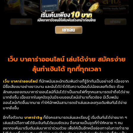
เว็บ
บาคาร่าออนไลน์
เล่นได้ง่าย สมัครง่าย
ลุ้นทำเงินได้ ทุกที่ทุกเวลา
เว็บ บาคาร่าออนไลน์
ที่นักพนันและนักเดิมพันต่างก็รู้จักกันเป็นอย่างดี เนื่องจาก
มีชื่อเสียงมาอย่างยาวนาน และนับได้ว่าได้รับความนิยมไม่น้อยเลยทีเดียว ด้วย
ลักษณะของเกมบาคาร่าออนไลน์ที่นับได้ว่าเป็นเกมไพ่ที่ทุกคนสามารถเข้าถึงได้ง่าย
มากยิ่งขึ้น เนื่องจากในยุคปัจจุบันมีระบบออนไลน์เข้ามาเกี่ยวข้อง มีเว็บพนัน
ออนไลน์เกิดขึ้นมากมาย ทำให้นักพนันสามารถเข้าเล่นและลงทุนเดิมพันกันได้ง่าย
มากยิ่งขึ้น
อีกทั้งตัวเกม
บาคาร่า5g
ก็ยังคงสามารถเล่นและเรียนรู้ เริ่มต้นกันได้ง่ายมาก ๆ
เล่นแล้วมีโอกาสได้รับเงินกันได้แบบชัดเจน จึงกลายเป็นจุดที่ทำให้หลาย ๆ คน
อยากจะหันมาเริ่มต้นเล่นบาคาร่าร่วมด้วย เพื่อให้เป็นอีกหนึ่งช่องทางในการทำราย