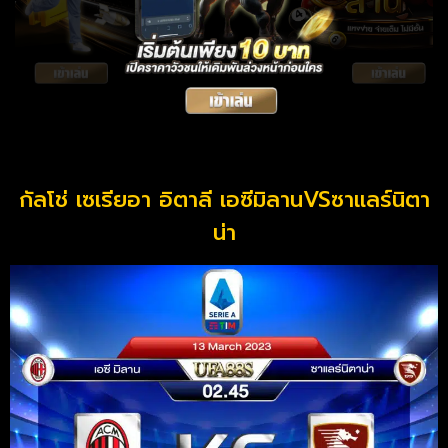
กัลโช่ เซเรียอา อิตาลี เอซีมิลานVSซาแลร์นิตา
น่า