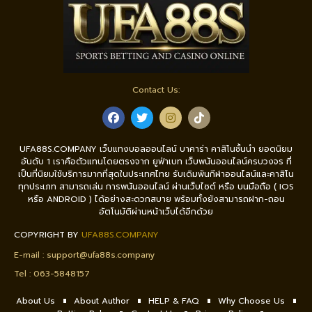
Contact Us:
UFA88S.COMPANY เว็บแทงบอลออนไลน์ บาคาร่า คาสิโนชั้นนำ ยอดนิยม
อันดับ 1 เราคือตัวแทนโดยตรงจาก ยูฟ่าเบท เว็บพนันออนไลน์ครบวงจร ที่
เป็นที่นิยมใช้บริการมากที่สุดในประเทศไทย รับเดิมพันกีฬาออนไลน์และคาสิโน
ทุกประเภท สามารถเล่น การพนันออนไลน์ ผ่านเว็บไซต์ หรือ บนมือถือ ( IOS
หรือ ANDROID ) ได้อย่างสะดวกสบาย พร้อมทั้งยังสามารถฝาก-ถอน
อัตโนมัติผ่านหน้าเว็บได้อีกด้วย
COPYRIGHT BY
UFA88S.COMPANY
E-mail :
support@ufa88s.company
Tel : 0
63-5848157
About Us
About Author
HELP & FAQ
Why Choose Us