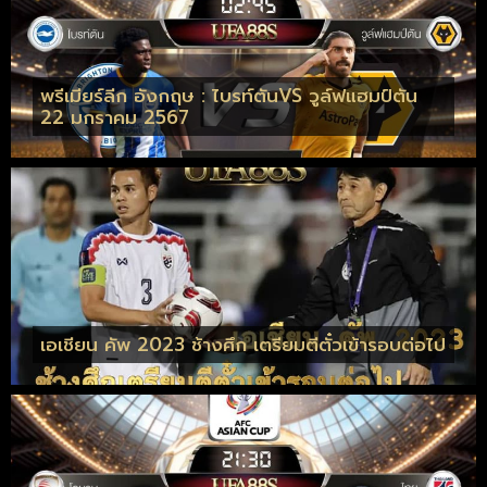
พรีเมียร์ลีก อังกฤษ : ไบรท์ตันVS วูล์ฟแฮมป์ตัน
22 มกราคม 2567
เอเชียน คัพ 2023 ช้างศึก เตรียมตีตั๋วเข้ารอบต่อไป