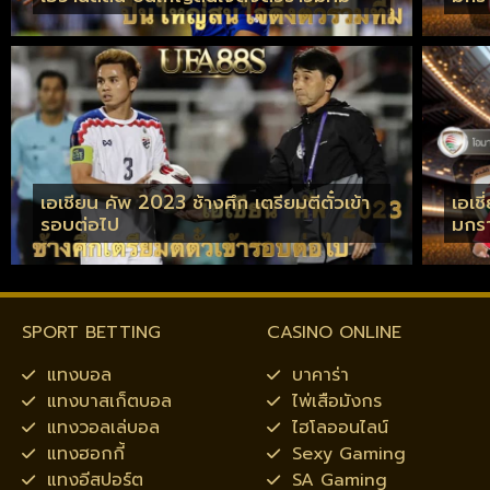
เอเชียน คัพ 2023 ช้างศึก เตรียมตีตั๋วเข้า
เอเช
รอบต่อไป
มกร
SPORT BETTING
CASINO ONLINE
แทงบอล
บาคาร่า
แทงบาสเก็ตบอล
ไพ่เสือมังกร
แทงวอลเล่บอล
ไฮโลออนไลน์
แทงฮอกกี้
Sexy Gaming
แทงอีสปอร์ต
SA Gaming