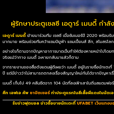
ผู้รักษาประตูเชลซี เอดูาร์ เมนดี้ กำ
เอดูาร์ เมนดี้
ย้ายมาร่วมทีม เชลซี เมื่อซัมเมอร์ปี 2020 พร้อม
มากมาย พร้อมช่วยทีมคว้าแชมป์ยูฟ่า แชมเปี้ยนส์ ลีก, สโมสรโลก แ
อย่างไรก็ตามจากปัญหาอาการบาดเจ็บทำให้ต้องหายหน้าไปโดยทาง เก
จริงแม้ว่าทาง เมนดี้ จะหายกลับมาแล้วก็ตาม
จากรายงานของสื่อดังแดนผู้ดีเผยว่า เมนดี้ อยู่ในรายชื่อนักเตะท
ปี แต่มีข่าวว่าไม่สามารถตกลงเรื่องสัญญาใหม่กันได้จากปัญหาเรื่
เมนดี้ เก็บไป 49 คลีนชีตจาก 104 นัดที่ลงเฝ้าเสาในถิ่นสแตมฟอร
ศึก เอฟเอ คัพ
ซาบิตเซอร์
ทำประตูแรกในสีเสื้อผีแดงในนัดเอ
รับข่าวฟุตบอล ข่าวซื้อขายนักเตะที่
UFABET เว็บแทงบ