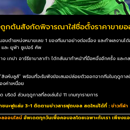
ลังถูกต้นสังกัดพิจารณาใส่ชื่อตั้งราคาขายอ
รับมอบตำแหน่งหมายเลข 1 ของทีมมาอย่างต่อเนื่อง และทำผลงานได้อ
ละ ยูฟ่า ซูเปอร์ คัพ
ปา อาร์รีซาบาลาก้า ได้กลับมาทำหน้าที่มือหนึ่งอีกครั้ง และกลาย
ี่ “สิงห์บลูส์” พร้อมที่จะรับฟังข้อเสนอปล่อยตัวออกจากทีมในฤดูกา
องค่าเหนื่อย
์ด บริดจ์ ส่วนฤดูกาลที่ลงเล่นไป 11 เกมทุกรายการ
าชนะฟูแล่ม 3-1 ติดตามข่าวสารฟุตบอล สดใหม่ได้ที่ :
ข่าวกีฬา
อลออนไลน์
อัพเดตทุกวันเพื่อคอบอลโดยเฉพาะกับเรา เพียงแอ