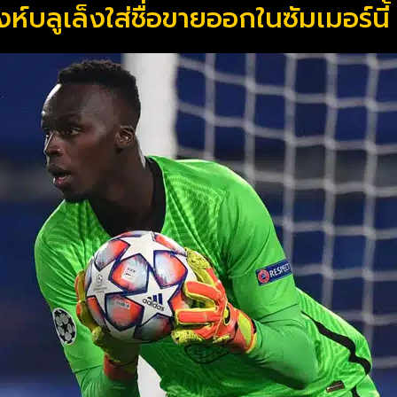
ิงห์บลูเล็งใส่ชื่อขายออกในซัมเมอร์นี้