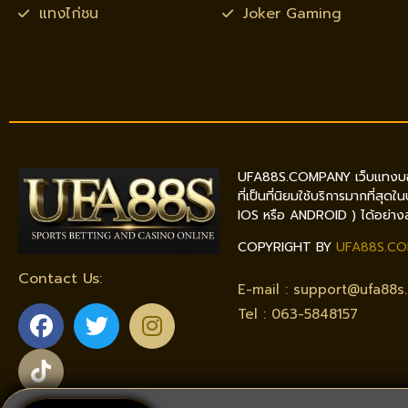
แทงไก่ชน
Joker Gaming
UFA88S.COMPANY เว็บแทงบอลอ
ที่เป็นที่นิยมใช้บริการมากที่ส
IOS หรือ ANDROID ) ได้อย่างส
COPYRIGHT BY
UFA88S.C
Contact Us:
E-mail :
support@ufa88s
Tel : 0
63-5848157