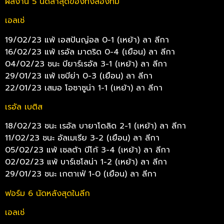
ผลงาน 5 นัดล่าสุดของทั้งสองทีม
เอลเช่
19/02/23 แพ้ เอสปันญ่อล 0-1 (เหย้า) ลา ลีกา
16/02/23 แพ้ เรอัล มาดริด 0-4 (เยือน) ลา ลีกา
04/02/23 ชนะ บียาร์เรอัล 3-1 (เหย้า) ลา ลีกา
29/01/23 แพ้ เซบีย่า 0-3 (เยือน) ลา ลีกา
22/01/23 เสมอ โอซาซูน่า 1-1 (เหย้า) ลา ลีกา
เรอัล เบติส
18/02/23 ชนะ เรอัล บายาโดลิด 2-1 (เหย้า) ลา ลีกา
11/02/23 ชนะ อัลเมเรีย 3-2 (เยือน) ลา ลีกา
05/02/23 แพ้ เซลต้า บีโก้ 3-4 (เหย้า) ลา ลีกา
02/02/23 แพ้ บาร์เซโลน่า 1-2 (เหย้า) ลา ลีกา
29/01/23 ชนะ เกตาเฟ่ 1-0 (เยือน) ลา ลีกา
ฟอร์ม 6 นัดหลังสุดในลีก
เอลเช่