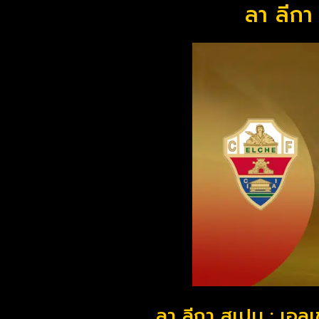
ลา ลีกา
ลา ลีกา สเปน : เอลเ