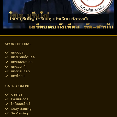
โชเซ มูรีนโญ่ เตรียมคุมบังเหียน อัล-ชาบับ
SPORT BETTING
แทงบอล
แทงบาสเก็ตบอล
แทงวอลเล่บอล
แทงฮอกกี้
แทงอีสปอร์ต
แทงไก่ชน
CASINO ONLINE
บาคาร่า
ไพ่เสือมังกร
ไฮโลออนไลน์
Sexy Gaming
SA Gaming