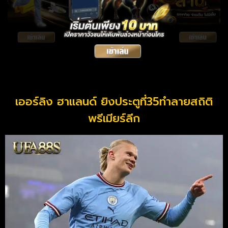
เออร์ลิง ฮาแลนด์ ยิงประตูที่35ทำลายสถิติ
พรีเมียร์ลีก