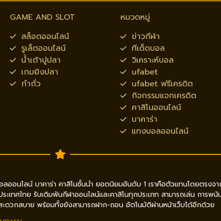
GAME AND SLOT
หมวดหมู่
สล็อตออนไลน์
ข่าวกีฬา
รูเล็ตออนไลน์
ทีเด็ดบอล
น้ำเต้าปูปลา
วิเคราะห์บอล
เกมยิงปลา
ufabet
กำถั่ว
ufabet ฟรีเครดิต
กิจกรรมแจกเครดิต
คาสิโนออนไลน์
บาคาร่า
แทงบอลออนไลน์
อนไลน์ บาคาร่า คาสิโนชั้นนำ ยอดนิยมอันดับ 1 เราคือตัวแทนโดยตรงจาก
ุดในประเทศไทย รับเดิมพันกีฬาออนไลน์และคาสิโนทุกประเภท สามารถเล่น การพนัน
ะดวกสบาย พร้อมทั้งยังสามารถฝาก-ถอน อัตโนมัติผ่านหน้าเว็บได้อีกด้วย