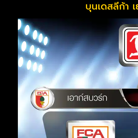
บุนเดสลีก้า 