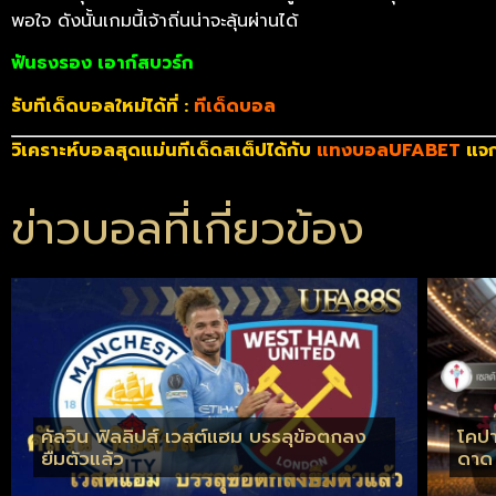
พอใจ ดังนั้นเกมนี้เจ้าถิ่นน่าจะลุ้นผ่านได้
ฟันธงรอง เอาก์สบวร์ก
รับทีเด็ดบอลใหม่ได้ที่ :
ทีเด็ดบอล
วิเคราะห์บอลสุดแม่นทีเด็ดสเต็ปได้กับ
แทงบอลUFABET
แจก
ข่าวบอลที่เกี่ยวข้อง
คัลวิน ฟิลลิปส์ เวสต์แฮม บรรลุข้อตกลง
โคปา
ยืมตัวแล้ว
ดาด