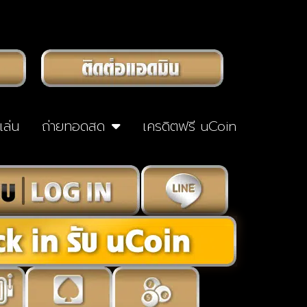
าเล่น
ถ่ายทอดสด
เครดิตฟรี uCoin