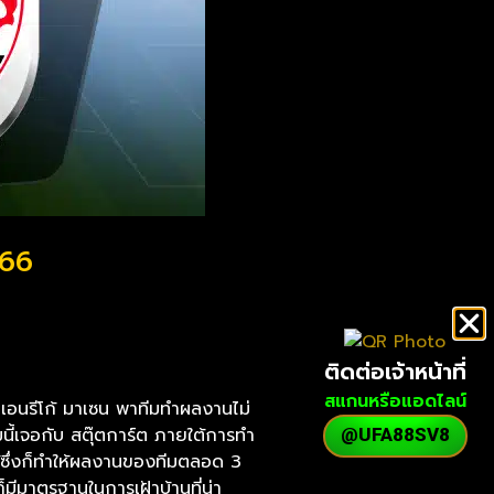
566
ติดต่อเจ้าหน้าที่
สแกนหรือแอดไลน์
เอนรีโก้ มาเซน พาทีมทำผลงานไม่
นี้เจอกับ สตุ๊ตการ์ต ภายใต้การทำ
@UFA88SV8
ด้ซึ่งก็ทำให้ผลงานของทีมตลอด 3
มีมาตรฐานในการเฝ้าบ้านที่น่า