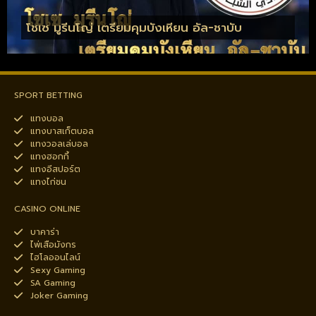
โชเซ มูรีนโญ่ เตรียมคุมบังเหียน อัล-ชาบับ
SPORT BETTING
แทงบอล
แทงบาสเก็ตบอล
แทงวอลเล่บอล
แทงฮอกกี้
แทงอีสปอร์ต
แทงไก่ชน
CASINO ONLINE
บาคาร่า
ไพ่เสือมังกร
ไฮโลออนไลน์
Sexy Gaming
SA Gaming
Joker Gaming