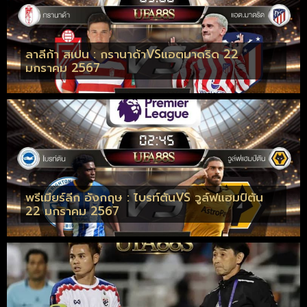
ลาลีก้า สเปน : กรานาด้าVSแอตมาดริด 22
มกราคม 2567
พรีเมียร์ลีก อังกฤษ : ไบรท์ตันVS วูล์ฟแฮมป์ตัน
22 มกราคม 2567