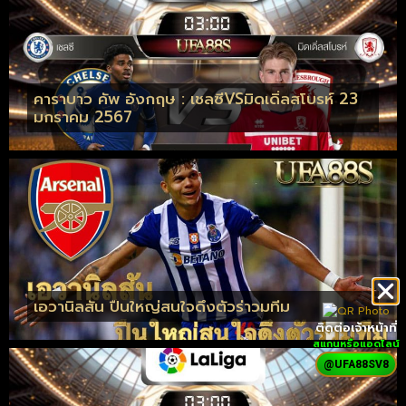
คาราบาว คัพ อังกฤษ : เชลซีVSมิดเดิ่ลสโบรห์ 23
มกราคม 2567
เอวานิลสัน ปืนใหญ่สนใจดึงตัวร่าวมทีม
ติดต่อเจ้าหน้าที่
สแกนหรือแอดไลน์
@UFA88SV8