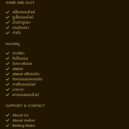
GAME AND SLOT
สล็อตออนไลน์
รูเล็ตออนไลน์
น้ำเต้าปูปลา
เกมยิงปลา
กำถั่ว
หมวดหมู่
ข่าวกีฬา
ทีเด็ดบอล
วิเคราะห์บอล
ufabet
ufabet ฟรีเครดิต
กิจกรรมแจกเครดิต
คาสิโนออนไลน์
บาคาร่า
แทงบอลออนไลน์
SUPPORT & CONTACT
About Us
About Author
Betting Rules