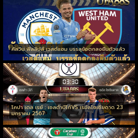
คัลวิน ฟิลลิปส์ เวสต์แฮม บรรลุข้อตกลงยืมตัวแล้ว
โคปา เดล เรย์ : เซลต้าบีโก้VS เรอัลโซเซียดาด 23
มกราคม 2567