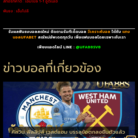
สกอร์ที่คาด : เอ็มโปลี 1-1 อูดิเนเซ่
ฟันธง : เอ็มโปลี
รับผลฟันธงบอลสดใหม่ ติดตามรับทีเด็ดบอล
วิเคราะห์บอล
ได้กับ
แทง
บอลUFABET
สดใหม่อัพเดตทุกวัน เพื่อแฟนบอลโดยเฉพาะกับเรา
เพียงแอดไลน์ LINE :
@UFA88SV8
ข่าวบอลที่เกี่ยวข้อง
คัลวิน ฟิลลิปส์ เวสต์แฮม บรรลุข้อตกลงยืมตัวแล้ว