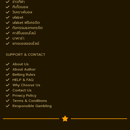
ข่าวกีฬา
ทีเด็ดบอล
วิเคราะห์บอล
ufabet
ufabet ฟรีเครดิต
กิจกรรมแจกเครดิต
คาสิโนออนไลน์
บาคาร่า
แทงบอลออนไลน์
SUPPORT & CONTACT
About Us
About Author
Betting Rules
HELP & FAQ
Why Choose Us
Contact Us
Privacy Policy
Terms & Conditions
Responsible Gambling