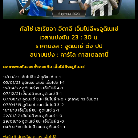
กัลโช่ เซเรียอา อิตาลี เอ็มโปลีvsอูดิเนเซ่
เวลาแข่งขัน 23 : 30 น.
ราคาบอล : อูดิเนเซ่ ต่อ ปป
สนามแข่ง : คาร์โล กาสเตลลานี่
ผลการพบกันของทั้งสองทีม เอ็มโปลีvsอูดิเนเซ่
11/03/23 เอ็มโปลี แพ้ อูดิเนเซ่ 0-1
05/01/23 อูดิเนเซ่ เสมอ เอ็มโปลี 1-1
16/04/22 อูดิเนเซ่ ชนะ เอ็มโปลี 4-1
07/12/21 เอ็มโปลี ชนะ อูดิเนเซ่ 3-1
07/08/21 อูดิเนเซ่ ชนะ เอ็มโปลี 1-0 / (กลาง) กระชับมิตร
07/04/19 อูดิเนเซ่ ชนะ เอ็มโปลี 3-2
11/11/18 เอ็มโปลี ชนะ อูดิเนเซ่ 2-1
22/01/17 เอ็มโปลี ชนะ อูดิเนเซ่ 1-0
29/08/16 อูดิเนเซ่ ชนะ เอ็มโปลี 2-0
04/02/16 เอ็มโปลี เสมอ อูดิเนเซ่ 1-1
ฟอร์ม 5 นัดหลังสุดของ เอ็มโปลี