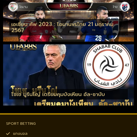
เอเชี่ยน คัพ 2023 : โอมานvsไทย 21 มกราคม
2567
โชเซ มูรีนโญ่ เตรียมคุมบังเหียน อัล-ชาบับ
SPORT BETTING
แทงบอล