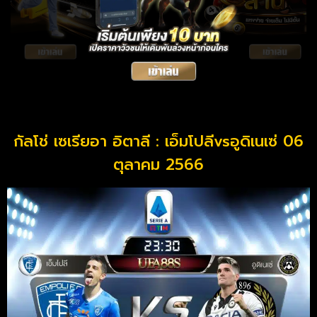
กัลโช่ เซเรียอา อิตาลี : เอ็มโปลีvsอูดิเนเซ่ 06
ตุลาคม 2566