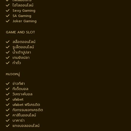
ไฮโลออนไลน์
Sexy Gaming
SA Gaming
Joker Gaming
GAME AND SLOT
สล็อตออนไลน์
รูเล็ตออนไลน์
น้ำเต้าปูปลา
เกมยิงปลา
กำถั่ว
หมวดหมู่
ข่าวกีฬา
ทีเด็ดบอล
วิเคราะห์บอล
ufabet
ufabet ฟรีเครดิต
กิจกรรมแจกเครดิต
คาสิโนออนไลน์
บาคาร่า
แทงบอลออนไลน์