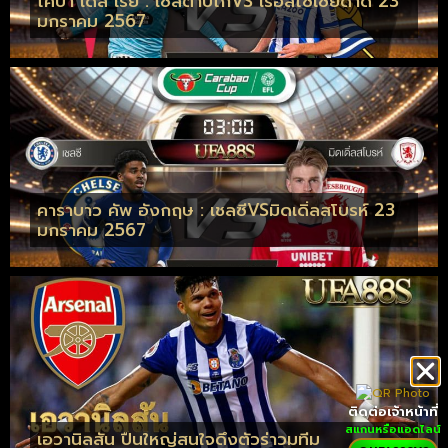
โคปา เดล เรย์ : เซลต้าบีโก้VS เรอัลโซเซียดาด 23
มกราคม 2567
คาราบาว คัพ อังกฤษ : เชลซีVSมิดเดิ่ลสโบรห์ 23
มกราคม 2567
ติดต่อเจ้าหน้าที่
สแกนหรือแอดไลน์
เอวานิลสัน ปืนใหญ่สนใจดึงตัวร่าวมทีม