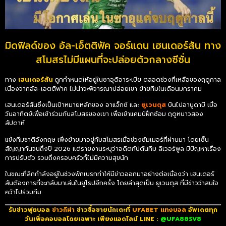
มิดฟิลด์ของ อัล-เอ็ตติฟัค จอร์แดน เฮนเดอร์สัน ทาง
สโมสรไม่มีแผนที่จะปล่อยตัวกลางซีซั่น
ทาง
เฮนเดอร์สัน
ถูกกำหนดให้อยู่ในซาอุดิอาระเบีย ตลอดช่วงที่เหลือของฤดูกาล
เนื่องจากอัล-เอตติฟาค ไม่น่าจะพิจารณาปล่อยเขา ย้ายทีมในเดือนมกราคม
เฮนเดอร์สันซึ่งเป็นเป้าหมายหลักของ อาแจ็กซ์ และ
ยูเวนตุส
บินไปอาบูดาบี เมื่อ
วันอาทิตย์เพื่อเข้าร่วมกับสโมสรของเขา เพื่อเข้าแคมป์ฝึกซ้อม ฤดูหนาวสอง
สัปดาห์
แข้งทีมชาติอังกฤษ เพิ่งย้ายมาอยู่กับสโมสรเมื่อช่วงซัมเมอร์ที่ผ่านมา โดยเซ็น
สัญญากันจนถึงปี 2026 แต่รายงานระบุว่าอดีตกัปตันทีม ลิเวอร์พูล มีปัญหาเรื่อง
การปรับตัว รวมถึงครอบครัวก็ไม่มีความสุขนัก
ในขณะที่ลีกกำลังอยู่ในช่วงพักเบรกทำให้มีข่าวออกมาอย่างต่อเนื่องว่า เฮนเดอร์
สันต้องการที่จะกลับมาเล่นในยูโรปอีกครั้ง โดยล่าสุดเป็น ยูเวนตุส ที่มีข่าวว่าสนใจ
คว้าไปร่วมทีม
รับข่าวฟุตบอล
ข่าวกีฬา
ข่าวซื้อขายนักเตะที่
UFABET แทงบอล
อัพเดตทุก
วันเพื่อคอบอลโดยเฉพาะ เพียงแอดไลน์ LINE :
@UFA88SV8