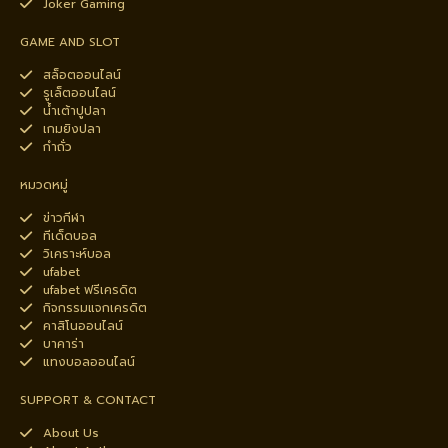
Joker Gaming
GAME AND SLOT
สล็อตออนไลน์
รูเล็ตออนไลน์
น้ำเต้าปูปลา
เกมยิงปลา
กำถั่ว
หมวดหมู่
ข่าวกีฬา
ทีเด็ดบอล
วิเคราะห์บอล
ufabet
ufabet ฟรีเครดิต
กิจกรรมแจกเครดิต
คาสิโนออนไลน์
บาคาร่า
แทงบอลออนไลน์
SUPPORT & CONTACT
About Us