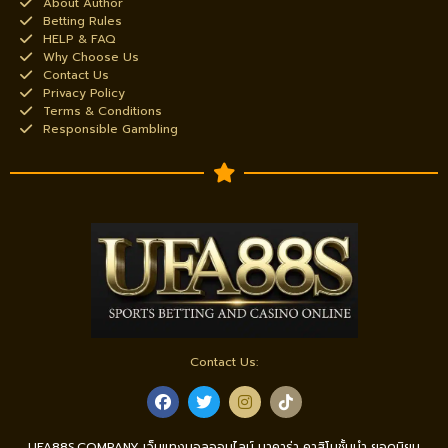
About Author
Betting Rules
HELP & FAQ
Why Choose Us
Contact Us
Privacy Policy
Terms & Conditions
Responsible Gambling
Contact Us:
UFA88S.COMPANY เว็บแทงบอลออนไลน์ บาคาร่า คาสิโนชั้นนำ ยอดนิยม