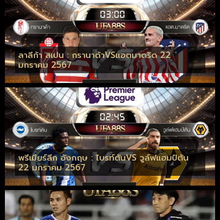
ลาลีก้า สเปน : กรานาด้าVSแอตมาดริด 22
มกราคม 2567
พรีเมียร์ลีก อังกฤษ : ไบรท์ตันVS วูล์ฟแฮมป์ตัน
22 มกราคม 2567