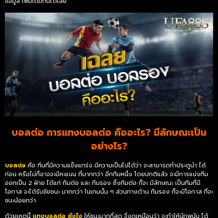
ข้อมูล เพิ่มเติมกันได้เลย
บอลต่อ การแทงบอลต่อ คืออะไร? มีลักษณะเป็น
อย่างไร?
บอลต่อ
คือ ทีมที่มีความแข็งแกร่ง มีความเป็นไปได้ว่า จะสามารถทำประตูนำ ได้
ก่อน หรือไม่ก็อาจจะมีคะแนน ที่มากกว่า อีกทีมหนึ่ง โดยปกติแล้ว จะมีการแบ่งทีม
ออกเป็น 2 ฝ่าย ได้แก่ ทีมต่อ และ ทีมรอง ซึ่งทีมต่อ ก็จะ มีลักษณะ เป็นทีมที่มี
โอกาส จะได้รับชัยชนะ มากกว่า ในเกมนั้น ๆ ส่วนทางด้าน ทีมรอง ก็จะมีโอกาส ที่จะ
ชนะน้อยกว่า
ด้วยเหตุนี้
แทงบอลต่อ ยังไง
ให้ชนะมากที่สุด จึงดูเหมือนว่า จะทำให้นักพนัน ได้