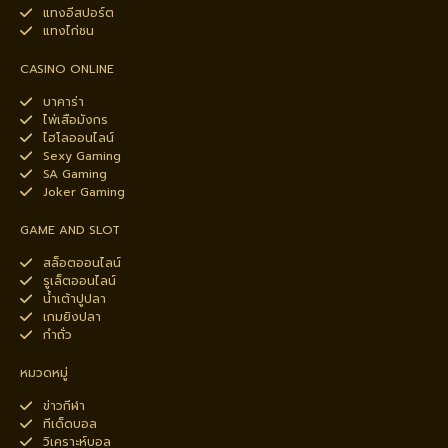
แทงอีสปอร์ต
แทงไก่ชน
CASINO ONLINE
บาคาร่า
ไพ่เสือมังกร
ไฮโลออนไลน์
Sexy Gaming
SA Gaming
Joker Gaming
GAME AND SLOT
สล็อตออนไลน์
รูเล็ตออนไลน์
น้ำเต้าปูปลา
เกมยิงปลา
กำถั่ว
หมวดหมู่
ข่าวกีฬา
ทีเด็ดบอล
วิเคราะห์บอล