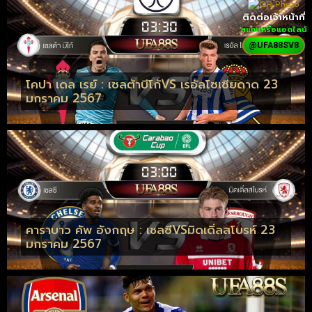
ติดต่อเจ้าหน้าที่
สแกนหรือแอดไลน์
@UFA88SV8
โคปา เดล เรย์ : เซลต้าบีโก้VS เรอัลโซเซียดาด 23
มกราคม 2567
คาราบาว คัพ อังกฤษ : เชลซีVSมิดเดิ่ลสโบรห์ 23
มกราคม 2567