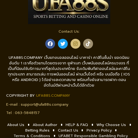
Contact Us:
UFA88S.COMPANY เว็บแทงบอลออนไลน์ บาคาร่า คาสิโนชั้นนำ ยอดนิยม
อันดับ 1 เราคือตัวแทนโดยตรงจาก ยูฟ่าเบท เว็บพนันออนไลน์ครบวงจร ที่
เป็นที่นิยมใช้บริการมากที่สุดในประเทศไทย รับเดิมพันกีฬาออนไลน์และคาสิโน
ทุกประเภท สามารถเล่น การพนันออนไลน์ ผ่านเว็บไซต์ หรือ บนมือถือ ( IOS
หรือ ANDROID ) ได้อย่างสะดวกสบาย พร้อมทั้งยังสามารถฝาก-ถอน
อัตโนมัติผ่านหน้าเว็บได้อีกด้วย
COPYRIGHT BY
UFA88S.COMPANY
E-mail :
support@ufa88s.company
Tel : 0
63-5848157
About Us
About Author
HELP & FAQ
Why Choose Us
Betting Rules
Contact Us
Privacy Policy
Terms & Conditions
UFABET Responsible Gambling Policy