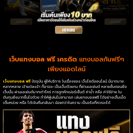
เว็บแทงบอล ฟรี เครดิต
แทงบอลกันฟรีๆ
เพียงแอดไลน์
เว็บแทงบอล ฟรี
ปัจจุบัน ผู้ให้บริการ ในเรื่องของ เว็บไซต์ออนไลน์ มีมากมาย
หลากหลาย เจ้าแต่ละเจ้า ก็อาจจะ เป็นเว็บตัวแทน ที่ผ่านเอเย่นต์ หลายขั้นตอนยิ่ง
เว็บนั้น ผ่านเอเย่นต์มากเท่าไหร่ การถูกหักเปอร์เซ็นต์ ค่าน้ำ หรือ ค่าใช้จ่าย ใน
ต้นทุนยิ่งมากขึ้นไปด้วย ทำให้ผู้เล่นไม่สามารถ เล่นแทงบอลฟรี ได้อย่างเต็มเม็ด
เต็มหน่วย หรือ ได้เงินคืนกลับมา น้อยกว่าในความ เป็นจริงที่ควรจะได้