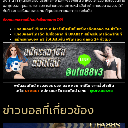
ถึง 3 นาที คุณก็จะได้รับ username และ Password สำหรับเข้าร่วมกันแข่งขันทาย
ผลฟุตบอล คุณสามารถชมการถ่ายทอดสดผ่านหน้าเว็บไซต์ แทงบอล ของเราได้
ทันที และ รอรับผลตอบแทน ที่คุณร่วมทายผลการแข่งขันนั้น
ติดตามบทความที่น่าสนใจอื่นมากมาย ได้ที่
แทงบอลฟรี เว็บตรง สมัครรับโปรโมชั่นฟรีเครดิตตลอด 24 ชั่วโมง
แทงบอลฟรีเครดิต ไม่ต้องฝาก ที่ UFABET สมัครรับเครดิตฟรีทันที
สมัครแทงบอล ฟรี รับโปรโมชั่น ฟรีเครดิต ตลอด 24 ชั่วโมง
พนันออนไลน์ ครบวงจร บอล มวย หวย คาสิโน จากเว็บไซต์ใน
เครือ
UFABET
สมัครสมาชิก แอดไลน์ LINE :
@UFA88SV8
ข่าวบอลที่เกี่ยวข้อง