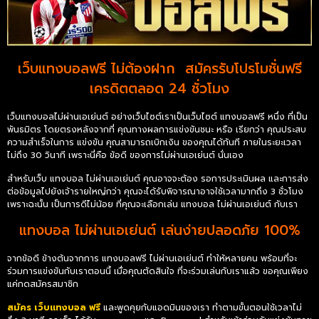
เว็บแทงบอลฟรี ไม่ต้องฝาก
สมัครรับโปรโมชั่นฟรี
เครดิตตลอด 24 ชั่วโมง
เว็บแทงบอลไม่ผ่านเอเย่นต์ อย่างเว็บไซต์เราเป็นเว็บไซต์ แทงบอลฟรี หนึ่ง ที่เป็น
พันธมิตร โดยตรงหลังจากที่ คุณทางผลการแข่งขันชนะ หรือ เรียกว่า คุณประสบ
ความสำเร็จในการ แข่งขัน คุณสามารถเบิกเงิน ของคุณได้ทันที ภายในระยะเวลา
ไม่ถึง 30 วินาที เพราะนี่คือ ข้อดี ของการไม่ผ่านเอเย่นต์ นั่นเอง
สำหรับเว็บ แทงบอล ไม่ผ่านเอเย่นต์ คุณอาจจะต้อง รอการประเมินผล และการส่ง
ต่อข้อมูลไปยังเจ้ารายใหญ่กว่า คุณจะได้รับพิจารณาอาจใช้เวลามากถึง 3 ชั่วโมง
เพราะฉะนั้น เป็นการดีไม่น้อย ที่คุณจะเลือกเล่น แทงบอล ไม่ผ่านเอเย่นต์ กับเรา
แทงบอล ไม่ผ่านเอเย่นต์ เล่นง่ายปลอดภัย 100%
จากข้อดี ข้างต้นจากการ แทงบอลฟรี ไม่ผ่านเอเย่นต์ ทำให้หลายคน พร้อมที่จะ
ร่วมการแข่งขันกับเราตอนนี้ เมื่อคุณตัดสินใจ ที่จะร่วมเล่นกับเราแล้ว ขอคุณเพียง
แค่กดสมัครสมาชิก
สมัคร เว็บแทงบอล ฟรี
และพูดคุยกับแอดมินของเรา ทำตามขั้นตอนใช้เวลาไม่