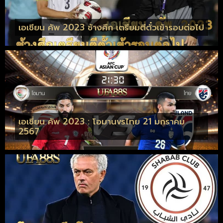
เอเชียน คัพ 2023 ช้างศึก เตรียมตีตั๋วเข้ารอบต่อไป
เอเชี่ยน คัพ 2023 : โอมานvsไทย 21 มกราคม
2567