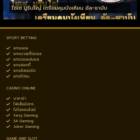
โชเซ มูรีนโญ่ เตรียมคุมบังเหียน อัล-ชาบับ
SPORT BETTING
แทงบอล
แทงบาสเก็ตบอล
แทงวอลเล่บอล
แทงฮอกกี้
แทงอีสปอร์ต
แทงไก่ชน
CASINO ONLINE
บาคาร่า
ไพ่เสือมังกร
ไฮโลออนไลน์
Sexy Gaming
SA Gaming
Joker Gaming
GAME AND SLOT