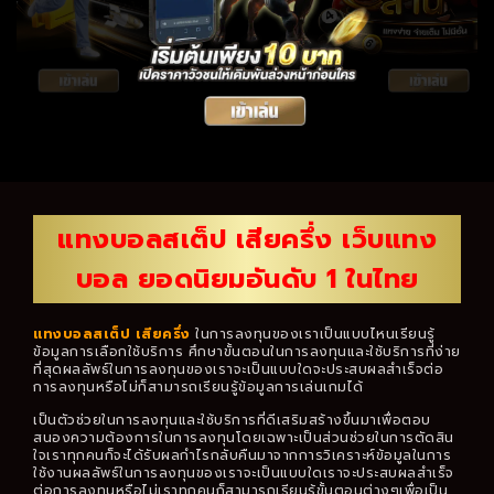
แทงบอลสเต็ป เสียครึ่ง เว็บแทง
บอล ยอดนิยมอันดับ 1 ในไทย
แทงบอลสเต็ป เสียครึ่ง
ในการลงทุนของเราเป็นแบบไหนเรียนรู้
ข้อมูลการเลือกใช้บริการ ศึกษาขั้นตอนในการลงทุนและใช้บริการที่ง่าย
ที่สุดผลลัพธ์ในการลงทุนของเราจะเป็นแบบใดจะประสบผลสำเร็จต่อ
การลงทุนหรือไม่ก็สามารถเรียนรู้ข้อมูลการเล่นเกมได้
เป็นตัวช่วยในการลงทุนและใช้บริการที่ดีเสริมสร้างขึ้นมาเพื่อตอบ
สนองความต้องการในการลงทุนโดยเฉพาะเป็นส่วนช่วยในการตัดสิน
ใจเราทุกคนก็จะได้รับผลกำไรกลับคืนมาจากการวิเคราะห์ข้อมูลในการ
ใช้งานผลลัพธ์ในการลงทุนของเราจะเป็นแบบใดเราจะประสบผลสำเร็จ
ต่อการลงทุนหรือไม่เราทุกคนก็สามารถเรียนรู้ขั้นตอนต่างๆเพื่อเป็น