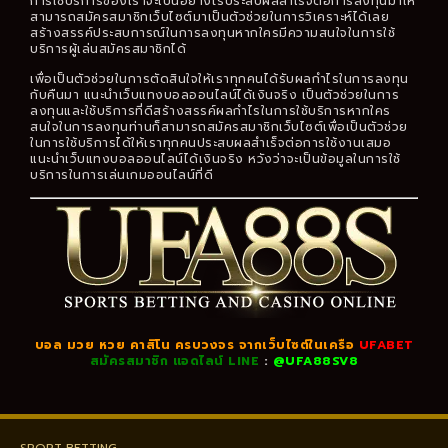
การใช้บริการของเราจะเป็นอย่างไรประสบผลสำเร็จต่อการลงทุนมาให้
สามารถสมัครสมาชิกเว็บไซต์มาเป็นตัวช่วยในการวิเคราะห์ได้เลย
สร้างสรรค์ประสบการณ์ในการลงทุนหากใครมีความสนใจในการใช้
บริการผู้เล่นสมัครสมาชิกได้
เพื่อเป็นตัวช่วยในการตัดสินใจให้เราทุกคนได้รับผลกำไรในการลงทุน
กับคืนมา แนะนำเว็บแทงบอลออนไลน์ได้เงินจริง เป็นตัวช่วยในการ
ลงทุนและใช้บริการที่ดีสร้างสรรค์ผลกำไรในการใช้บริการหากใคร
สนใจในการลงทุนท่านก็สามารถสมัครสมาชิกเว็บไซต์เพื่อเป็นตัวช่วย
ในการใช้บริการได้ให้เราทุกคนประสบผลสำเร็จต่อการใช้งานเสมอ
แนะนำเว็บแทงบอลออนไลน์ได้เงินจริง หวังว่าจะเป็นข้อมูลในการใช้
บริการในการเล่นเกมออนไลน์ที่ดี
บอล มวย หวย คาสิโน ครบวงจร จากเว็บไซต์ในเครือ
UFABET
สมัครสมาชิก แอดไลน์ LINE
:
@UFA88SV8
SPORT BETTING