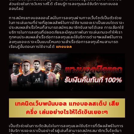
ส่วนช่วยในการวิเคราะห์ได้ เรียนรู้การลงทุนและใช้บริการแทงบอล
ออนไลน์
การสมัครแทงบอลออนไลน์ในการลงทุนผ่านทางเว็บไซต์เป็นตัวช่วย
ในการเล่นเกมที่ง่ายที่สุดผลลัพธ์ในการใช้งานของเราเป็นแบบใดเราจะ
ประสบผลสำเร็จไหมก็สามารถสมัครสมาชิกรับสายได้เลย การเลือกใช้
บริการในการลงทุนที่ปลอดภัยและมีคุณภาพในการเล่นเกมจะทำให้เรา
ทุกคนประสบผลสำเร็จต่อการลงทุนและใช้บริการต่างๆผลลัพธ์ในการ
ลงทุนของเราจะเป็นแบบไหนความสำเร็จต่อการลงทุนไหมสามารถ
เรียนรู้ขั้นตอนการใช้งานได้
แทงบอล
เทคนิดเว็บพนันบอล แทงบอลสเต็ป เสีย
ครึ่ง เล่นอย่างไรให้ได้เงินเยอะๆ
เป็นตัวช่วยในการตัดสินใจในการลงทุนและใช้บริการที่ดีผลลัพธ์ในการ
ใช้บริการของเราเป็นอย่างไรผู้เล่นก็สามารถสมัครสมาชิกเว็บไซต์มา