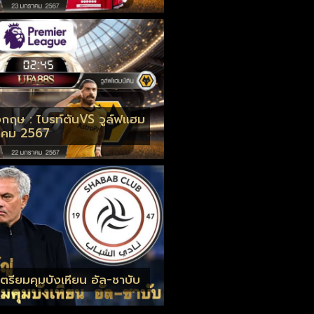
อังกฤษ : ไบรท์ตันVS วูล์ฟแฮม
าคม 2567
เตรียมคุมบังเหียน อัล-ชาบับ