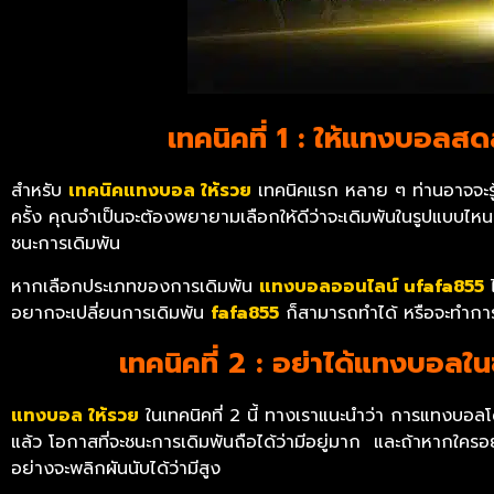
เทคนิคที่ 1 : ให้แทงบอลส
สำหรับ
เทคนิคแทงบอล ให้รวย
เทคนิคแรก หลาย ๆ ท่านอาจจะรู
ครั้ง คุณจำเป็นจะต้องพยายามเลือกให้ดีว่าจะเดิมพันในรูปแบบไห
ชนะการเดิมพัน
หากเลือกประเภทของการเดิมพัน
แทงบอลออนไลน์ ufafa855
ไ
อยากจะเปลี่ยนการเดิมพัน
fafa855
ก็สามารถทำได้ หรือจะทำการ
เทคนิคที่ 2 : อย่าได้แทงบอลในช
แทงบอล ให้รวย
ในเทคนิคที่ 2 นี้ ทางเราแนะนำว่า การแทงบอลโด
แล้ว โอกาสที่จะชนะการเดิมพันถือได้ว่ามีอยู่มาก และถ้าหากใครอ
อย่างจะพลิกผันนับได้ว่ามีสูง