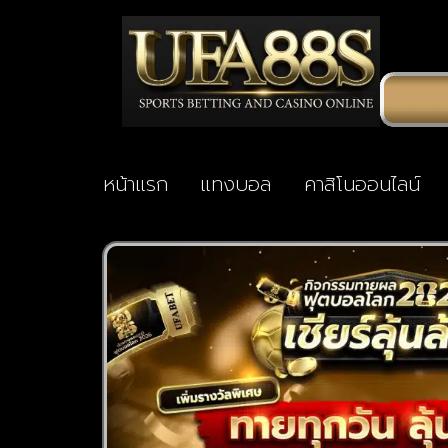
หน้าแรก
แทงบอล
คาสิโนออนไลน์