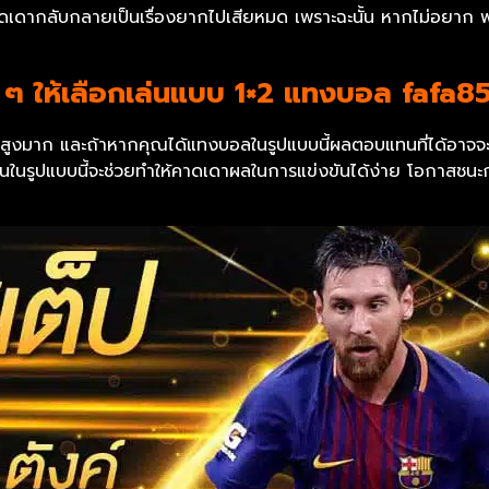
าดเดากลับกลายเป็นเรื่องยากไปเสียหมด เพราะฉะนั้น หากไม่อยาก 
นา ๆ ให้เลือกเล่นแบบ 1×2 แทงบอล
fafa8
พันสูงมาก และถ้าหากคุณได้แทงบอลในรูปแบบนี้ผลตอบแทนที่ได้อาจจะ
่นในรูปแบบนี้จะช่วยทำให้คาดเดาผลในการแข่งขันได้ง่าย โอกาสชนะ