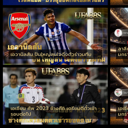
ลาลี
เอวานิลสัน ปืนใหญ่สนใจดึงตัวร่าวมทีม
มกร
เอเชียน คัพ 2023 ช้างศึก เตรียมตีตั๋วเข้า
เอเช
รอบต่อไป
มกร