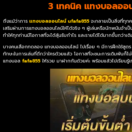
3 เทคนิค แทงบอลออนไล
ถึงแม้ว่าการ
แทงบอลออนไลน์ ufafa855
จะกลายเป็นสิ่งที่ทุ
เสริมผ่านการแทงบอลออนไลน์ให้ได้จริง ๆ ผู้เล่นหรือนักพนันจำเป็น
ทำให้ทุกท่านมีโอกาสที่จะได้ลุ้นรับกำไร และรายได้ได้มากขึ้นกว่าเดิ
บางคนเลือกทดลอง แทงบอลออนไลน์ ไปเรื่อย ๆ มีการฝึกใช้สูตร แ
ทักษะในการเล่นที่ดีกว่าใครด้วยแล้ว โอกาสที่จะชนะการเดิมพันก็ไ
แทงบอล
fafa855
ให้รวย มาฝากกันด้วยค่ะ พร้อมแล้วไปเรียนรู้เท