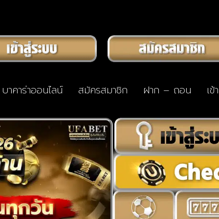
บาคาร่าออนไลน์
สมัครสมาชิก
ฝาก – ถอน
เข้