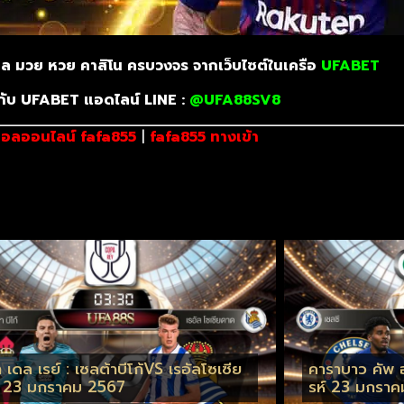
ล มวย หวย คาสิโน ครบวงจร จากเว็บไซต์ในเครือ
UFABET
ีกับ UFABET แอดไลน์ LINE :
@UFA88SV8
อลออนไลน์ fafa855
|
fafa855 ทางเข้า
 เดล เรย์ : เซลต้าบีโก้VS เรอัลโซเซีย
คาราบาว คัพ อ
 23 มกราคม 2567
รห์ 23 มกรา