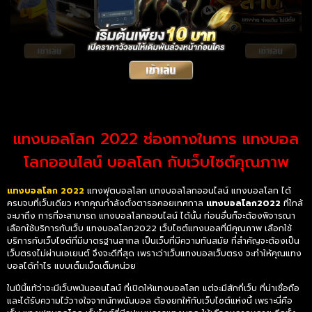
แทงบอลโลก 2022 ช่องทางในการ แทงบอล
โลกออนไลน์ บอลโลก กับเว็บไซต์คุณภาพ
แทงบอลโลก 2022
แทงฟุตบอลโลก แทงบอลโลกออนไลน์ แทงบอลโลก ได้
ครบจบที่เว็บเดียว หากคุณกำลังตั้งตารอคอยเทศกาล
แทงบอลโลก2022
ที่ใกล้
จะมาถึง การที่จะสามารถ แทงบอลโลกออนไลน์ ได้นั้น ก่อนอื่นก็จะต้องพิจารณา
เลือกใช้บริการกับเว็บ แทงบอลโลก2022 เว็บไซต์แทงบอลที่มีคุณภาพ เลือกใช้
บริการกับเว็บไซต์ที่มีมาตรฐานสากล เป็นเว็บที่มีความทันสมัย ที่สำคัญจะต้องเป็น
เว็บตรงไม่ผ่านเอเยนต์ จึงจะดีที่สุด เพราะว่าเว็บแทงบอลเว็บตรง จะทำให้คุณแทง
บอลได้กำไร แบบเต็มเม็ดเต็มหน่วย
ในปีนี้แท้ว่าจะมีเว็บพนันออนไลน์ ที่เปิดให้แทงบอลโลก แต่จะมีสักกี่เว็บ ที่น่าเชื่อถือ
และได้รับความไว้วางใจจากนักพนันบอล ต้องยกให้กับเว็บไซต์แห่งนี้ เพราะนี่คือ