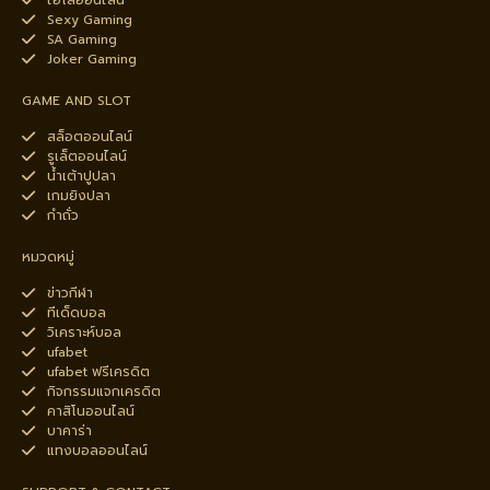
ไฮโลออนไลน์
Sexy Gaming
SA Gaming
Joker Gaming
GAME AND SLOT
สล็อตออนไลน์
รูเล็ตออนไลน์
น้ำเต้าปูปลา
เกมยิงปลา
กำถั่ว
หมวดหมู่
ข่าวกีฬา
ทีเด็ดบอล
วิเคราะห์บอล
ufabet
ufabet ฟรีเครดิต
กิจกรรมแจกเครดิต
คาสิโนออนไลน์
บาคาร่า
แทงบอลออนไลน์