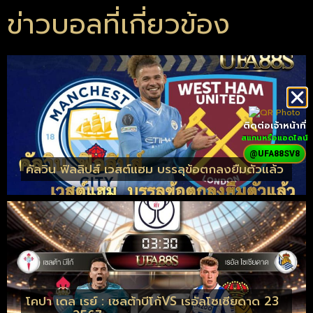
ข่าวบอลที่เกี่ยวข้อง
ติดต่อเจ้าหน้าที่
สแกนหรือแอดไลน์
@UFA88SV8
คัลวิน ฟิลลิปส์ เวสต์แฮม บรรลุข้อตกลงยืมตัวแล้ว
โคปา เดล เรย์ : เซลต้าบีโก้VS เรอัลโซเซียดาด 23