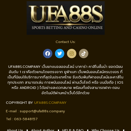
Contact Us:
UFA88S.COMPANY เว็บแทงบอลออนไลน์ บาคาร่า คาสิโนชั้นนำ ยอดนิยม
อันดับ 1 เราคือตัวแทนโดยตรงจาก ยูฟ่าเบท เว็บพนันออนไลน์ครบวงจร ที่
เป็นที่นิยมใช้บริการมากที่สุดในประเทศไทย รับเดิมพันกีฬาออนไลน์และคาสิโน
ทุกประเภท สามารถเล่น การพนันออนไลน์ ผ่านเว็บไซต์ หรือ บนมือถือ ( IOS
หรือ ANDROID ) ได้อย่างสะดวกสบาย พร้อมทั้งยังสามารถฝาก-ถอน
อัตโนมัติผ่านหน้าเว็บได้อีกด้วย
COPYRIGHT BY
UFA88S.COMPANY
E-mail :
support@ufa88s.company
Tel : 0
63-5848157
About Us
About Author
HELP & FAQ
Why Choose Us