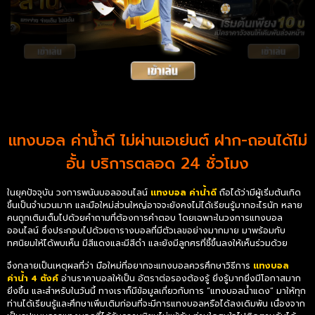
แทงบอล ค่าน้ำดี ไม่ผ่านเอเย่นต์ ฝาก-ถอนได้ไม่
อั้น บริการตลอด 24 ชั่วโมง
ในยุคปัจจุบัน วงการพนันบอลออนไลน์
แทงบอล ค่าน้ำดี
ถือได้ว่ามีผู้เริ่มต้นเกิด
ขึ้นเป็นจำนวนมาก และมือใหม่ส่วนใหญ่อาจจะยังคงไม่ได้เรียนรู้มากอะไรนัก หลาย
คนถูกเติมเต็มไปด้วยคำถามที่ต้องการคำตอบ โดยเฉพาะในวงการแทงบอล
ออนไลน์ ซึ่งประกอบไปด้วยตารางบอลที่มีตัวเลขอย่างมากมาย มาพร้อมกับ
ทศนิยมให้ได้พบเห็น มีสีแดงและมีสีดำ และยังมีลูกศรที่ชี้ขึ้นลงให้เห็นร่วมด้วย
จึงกลายเป็นเหตุผลที่ว่า มือใหม่ที่อยากจะแทงบอลควรศึกษาวิธีการ
แทงบอล
ค่าน้ำ 4 ตังค์
อ่านราคาบอลให้เป็น อัตราต่อรองต้องรู้ ยิ่งรู้มากยิ่งมีโอกาสมาก
ยิ่งขึ้น และสำหรับในวันนี้ ทางเราก็มีข้อมูลเกี่ยวกับการ “แทงบอลน้ำแดง” มาให้ทุก
ท่านได้เรียนรู้และศึกษาเพิ่มเติมก่อนที่จะมีการแทงบอลหรือได้ลงเดิมพัน เนื่องจาก