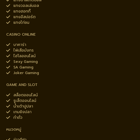
แทงบาสเก็ตบอล
แทงวอลเล่บอล
แทงฮอกกี้
แทงอีสปอร์ต
แทงไก่ชน
CASINO ONLINE
บาคาร่า
ไพ่เสือมังกร
ไฮโลออนไลน์
Sexy Gaming
SA Gaming
Joker Gaming
GAME AND SLOT
สล็อตออนไลน์
รูเล็ตออนไลน์
น้ำเต้าปูปลา
เกมยิงปลา
กำถั่ว
หมวดหมู่
ข่าวกีฬา