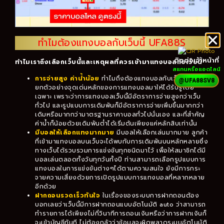
ทำไมต้องแทงบอลกับเว็บนี้ UFA88S
ติดต่อเจ้าหน้าที่
ทำไมเราถึงเลือกเว็บนี้และเหตุผลที่ควรเข้ามาแทงบอลกับเว็บนี้
สแกนหรือแอดไลน์
การจ่ายสูง ค่าน้ำน้อย
ทำไมถึงต้องแทงบอลกับเว็บนี้เราจะ
@UFA88SV8
ยกตัวอย่างจุดเด่นหลักของการแทงบอลมาให้ได้รับรู้โดย
เฉพาะ เพราะว่าการแทงบอลเว็บนี้มีอัตราการจ่ายสูงกว่าเว็บ
ทั่วไป และรูปแบบการเดิมพันก็มีอัตราการจ่ายเพิ่มขึ้นมากกว่า
เดิมหรือมากกว่ามาตรฐานราคาบอลทั่วไปนั่นเอง และที่สำคัญ
ค่าน้ำก็น้อยด้วยเดิมพันต่ำได้เริ่มต้นเพียงแค่หลักสิบเท่านั้น
มีบอลให้เลือกแทงมากมาย
มีบอลให้เลือกเล่นมากมาย ลูกค้า
ที่เข้ามาแทงบอลบนเว็บจะได้พบกับการเดิมพันบนหลักหลายซึ่ง
ทางเว็บได้รวบรวมการแข่งขันทุกชนิดมาไว้ เพื่อให้สมาชิกได้มี
บอลเล่นตลอดทั้งวันทุกวันทั้งปี ท่านสามารถเลือกรูปแบบการ
แทงบอลในการแข่งขันต่างๆได้ตามความสนใจ ยังมีการกระ
จายความเสี่ยงด้วยการเปิดรูปแบบการแทงบอลที่หลากหลาย
อีกด้วย
ฝากถอนรวดเร็วทันใจ
ในเรื่องของระบบการฝากถอนต้อง
บอกเลยว่าเว็บนี้มีการฝากถอนแบบอัตโนมัติ auto ว่าสามารถ
ทำรายการได้เพียงไม่กี่วินาทีการถอนเงินหรือว่าการฝากเงินก็
จะเข้าบัญชีทันที ไม่ต้องกลัวว่าข้อมูลจะผิดพลาดระบบอัตโนมัติ