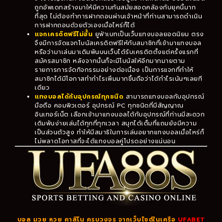
ถูกอัพเดทสร้างมาให้มีความทันสมัยสอดคล้องกับยุคนี้มาก
ที่สุด ไม่ต้องทำการฝากถอนผ่านเจ้าหน้าที่ท่านสามารถดำเนิน
การฝากถอนด้วยตัวเองเมื่อไหร่ก็ได้
แจกเครดิตฟรีไม่อั้น
ยูฟ่าเบทเป็นเว็บแทงบอลยอดนิยม ตรง
จึงมีการจัดแจกโบนัสเครดิตฟรีให้กับสมาชิกที่เข้ามาแทงบอล
หรือว่ามาเล่นมาเดิมพันบนเว็บได้รับเครดิตตั้งแต่ครั้งแรกที่
สมัครสมาชิก หลังจากนั้นก็จะมีโบนัสให้อีกมากมายตาม
รายการการจัดกิจกรรมอย่างต่อเนื่อง เป็นการแจกที่ทำให้
สมาชิกได้มีโอกาสทำกำไรเพิ่มมากขึ้นถือว่าได้กำไรเน้นๆเลยที
เดียว
แทงบอลได้กับอุปกรณ์ทุกชนิด
สามารถแทงบอลกับอุปกรณ์
มือถือ คอมพิวเตอร์ อุปกรณ์ PC ทุกชนิดที่มีสัญญาณ
อินเทอร์เน็ต เลือกเข้ามาแทงบอลได้กับอุปกรณ์ที่ท่านมีสะดวก
เดิมพันง่ายเล่นได้ทุกที่ทุกเวลา สนุกได้เต็มที่แถมยังมีความ
เป็นส่วนตัวสูง ทำให้มีสมาธิในการเล่นอยากแทงบอลเมื่อไหร่ก็
ไม่พลาดโอกาสที่จะได้แทงบอลคู่โปรดอย่างแน่นอน
บอล มวย หวย คาสิโน ครบวงจร จากเว็บไซต์ในเครือ
UFABET