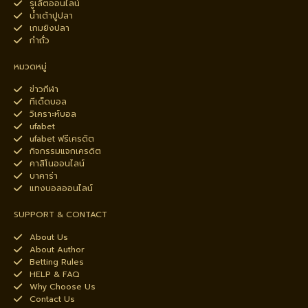
รูเล็ตออนไลน์
น้ำเต้าปูปลา
เกมยิงปลา
กำถั่ว
หมวดหมู่
ข่าวกีฬา
ทีเด็ดบอล
วิเคราะห์บอล
ufabet
ufabet ฟรีเครดิต
กิจกรรมแจกเครดิต
คาสิโนออนไลน์
บาคาร่า
แทงบอลออนไลน์
SUPPORT & CONTACT
About Us
About Author
Betting Rules
HELP & FAQ
Why Choose Us
Contact Us