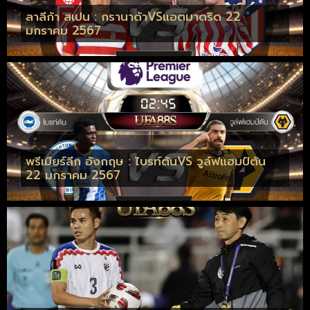
ลาลีก้า สเปน : กรานาด้าVSแอตมาดริด 22
มกราคม 2567
พรีเมียร์ลีก อังกฤษ : ไบรท์ตันVS วูล์ฟแฮมป์ตัน
22 มกราคม 2567