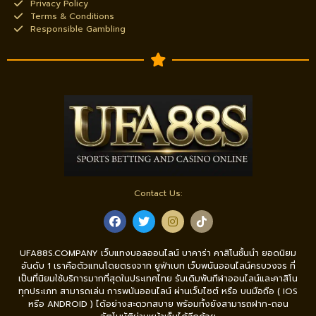
Privacy Policy
Terms & Conditions
Responsible Gambling
Contact Us:
UFA88S.COMPANY เว็บแทงบอลออนไลน์ บาคาร่า คาสิโนชั้นนำ ยอดนิยม
อันดับ 1 เราคือตัวแทนโดยตรงจาก ยูฟ่าเบท เว็บพนันออนไลน์ครบวงจร ที่
เป็นที่นิยมใช้บริการมากที่สุดในประเทศไทย รับเดิมพันกีฬาออนไลน์และคาสิโน
ทุกประเภท สามารถเล่น การพนันออนไลน์ ผ่านเว็บไซต์ หรือ บนมือถือ ( IOS
หรือ ANDROID ) ได้อย่างสะดวกสบาย พร้อมทั้งยังสามารถฝาก-ถอน