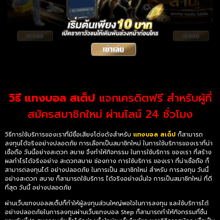
วิธี แทงบอล สเต็ป
แจกเครดิตฟรี สำหรับผู้ที่
สมัครสมาชิกใหม่ ผ่านไลน์ 24 ชั่วโมง
วิธีการใช้บริการของเราที่มีชื่อเสียงโด่งดังสำหรับ
แทงบอล สเต็ป
ก็สามารถ
ลงทุนได้จริงอย่างปลอดภัย การเลือกเป็นสมาชิกใหม่ ในการใช้บริการของเราที่น่า
เชื่อถือ วันนี้อย่างสะดวก สบาย จึงทำให้กิจกรรม ในการใช้บริการ ของเรา ที่สร้าง
ผลกำไรได้จริงอย่าง สะดวกสบาย ช่องทาง การใช้บริการ ของเรา ที่น่าเชื่อถือ ก็
สามารถลงทุนได้ อย่างปลอดภัย ในการเป็น สมาชิกใหม่ สำหรับ การลงทุน วันนี้
อย่างสะดวก สบาย ก็สามารถใช้บริการ ได้จริงอย่างมั่นใจ การเป็นสมาชิกใหม่ ที่ดี
ที่สุด วันนี้ อย่างปลอดภัย
ผ่านเว็บแทงบอลสเต็ปก็ทำให้ผู้ลงทุนส่วนใหญ่พอใจในการลงทุน และใช้บริการได้
อย่างปลอดภัยในการลงทุนผ่านเว็บแทงบอล Step ก็สามารถทำให้กิจกรรมที่ชื่น