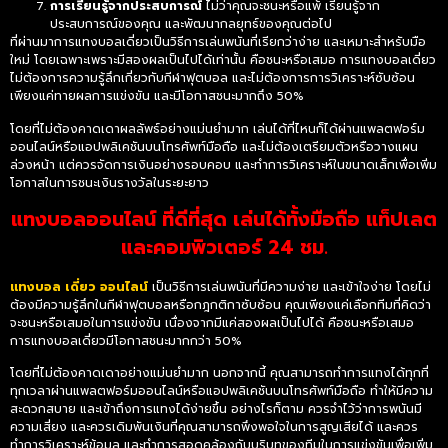
การเรียนรู้จากประสบการณ์
ไม่ว่าคุณจะชนะหรือแพ้ เรียนรู้จาก
ประสบการณ์ของคุณ และพัฒนากลยุทธ์ของคุณต่อไป
ที่ผ่านมาการแทงบอลเดี่ยวเป็นวิธีการเล่นพนันที่เรียกว่าง่าย และเหมาะสำหรับมือ
ใหม่ โดยเฉพาะเพราะมีสองผลเป็นไปได้เท่านั้น คือชนะหรือเสมอ การแทงบอลเดี่ยว
ไม่ต้องการความรู้ลึกเกี่ยวกับกีฬาฟุตบอล และไม่ต้องการการวิเคราะห์ซับซ้อน
เพียงแค่ทายผลการแข่งขัน และมีโอกาสชนะมากถึง 50%
โดยที่ไม่ต้องคาดเดาผลลัพธ์อย่างแม่นยำมาก เล่นได้ที่ไหนก็ได้ผ่านแพลตฟอร์ม
ออนไลน์หรือแอปพลิเคชันบนโทรศัพท์มือถือ และไม่ต้องเตรียมตัวหรือวางแผน
ล่วงหน้า แต่ควรจัดการเงินอย่างรอบคอบ และทำการวิเคราะห์ในขนาดเล็กเพื่อเพิ่ม
โอกาสในการชนะเงินรางวัลในระยะยาว
แทงบอลออนไลน์ ที่ดีที่สุด เล่นได้ทั้งมือถือ แท็ปเลต
และคอมพิวเตอร์ 24 ชม.
แทงบอล เดี่ยว ออนไลน์
เป็นวิธีการเล่นพนันที่มีความง่าย และเข้าใจง่าย โดยไม่
ต้องมีความรู้ลึกในกีฬาฟุตบอลหรือกฎกติกาซับซ้อน คุณเพียงแค่เลือกทีมที่คิดว่า
จะชนะหรือเสมอในการแข่งขัน เนื่องจากมีแค่สองผลเป็นไปได้ คือชนะหรือเสมอ
การแทงบอลเดี่ยวมีโอกาสชนะมากกว่า 50%
โดยที่ไม่ต้องคาดเดาอย่างแม่นยำมาก นอกจากนี้ คุณสามารถทำการแทงได้ทุกที่
ทุกเวลาผ่านแพลตฟอร์มออนไลน์หรือแอปพลิเคชันบนโทรศัพท์มือถือ ทำให้มีความ
สะดวกสบาย และเข้าถึงการแทงได้ง่ายขึ้น อย่างไรก็ตาม ควรจำไว้ว่าการพนันมี
ความเสี่ยง และควรเดิมพันเงินที่คุณสามารถพึงพอใจในการสูญเสียได้ และควร
ทำการวิเคราะห์ข้อมูล และทำการสอดคล้องกับบริบทของทีมในการแข่งขันเพื่อเพิ่ม