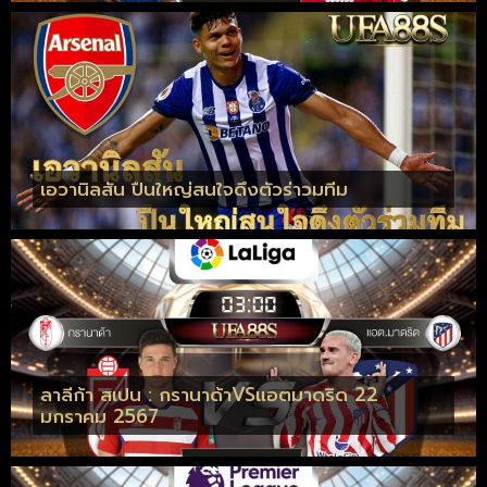
เอวานิลสัน ปืนใหญ่สนใจดึงตัวร่าวมทีม
ลาลีก้า สเปน : กรานาด้าVSแอตมาดริด 22
มกราคม 2567