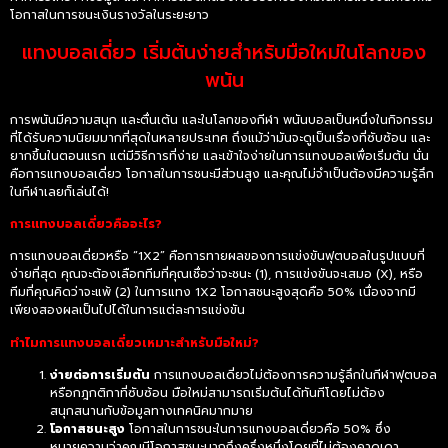
โอกาสในการชนะเงินรางวัลในระยะยาว
แทงบอลเดี่ยว เริ่มต้นง่ายสำหรับมือใหม่ในโลกของ
พนัน
การพนันมีความสนุก และตื่นเต้น และในโลกของกีฬา พนันบอลเป็นหนึ่งในกิจกรรม
ที่ได้รับความนิยมมากที่สุดในหลายประเทศ ถึงแม้ว่ามันจะดูเป็นเรื่องที่ซับซ้อน และ
ยากขึ้นในตอนแรก แต่มีวิธีการที่ง่าย และเข้าใจง่ายในการแทงบอลเพื่อเริ่มต้น นั่น
คือการแทงบอลเดี่ยว โอกาสในการชนะมีส่วนสูง และคุณไม่จำเป็นต้องมีความรู้ลึก
ในกีฬาเลยก็เล่นได้!
การแทงบอลเดี่ยวคืออะไร?
การแทงบอลเดี่ยวหรือ “1X2” คือการทายผลของการแข่งขันฟุตบอลในรูปแบบที่
ง่ายที่สุด คุณจะต้องเลือกทีมที่คุณเชื่อว่าจะชนะ (1), การแข่งขันจะเสมอ (X), หรือ
ทีมที่คุณคิดว่าจะแพ้ (2) ในการแทง 1X2 โอกาสชนะสูงสุดคือ 50% เนื่องจากมี
เพียงสองผลเป็นไปได้ในการแต่ละการแข่งขัน
ทำไมการแทงบอลเดี่ยวเหมาะสำหรับมือใหม่?
ง่ายต่อการเริ่มต้น
การแทงบอลเดี่ยวไม่ต้องการความรู้ลึกในกีฬาฟุตบอล
หรือกฎกติกาที่ซับซ้อน มือใหม่สามารถเริ่มต้นได้ทันทีโดยไม่ต้อง
สนุกสนานกับข้อมูลทางเทคนิคมากมาย
โอกาสชนะสูง
โอกาสในการชนะในการแทงบอลเดี่ยวคือ 50% ซึ่ง
หมายความว่าคุณมีโอกาสชนะมากถึงครึ่งหนึ่งโดยที่ไม่ต้องคาดเดา