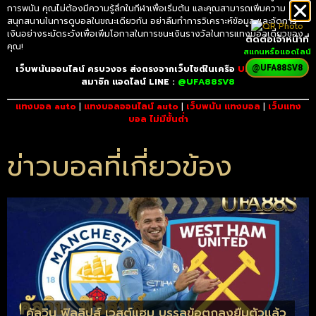
การพนัน คุณไม่ต้องมีความรู้ลึกในกีฬาเพื่อเริ่มต้น และคุณสามารถเพิ่มความ
สนุกสนานในการดูบอลในขณะเดียวกัน อย่าลืมทำการวิเคราะห์ข้อมูล และจัดการ
เงินอย่างระมัดระวังเพื่อเพิ่มโอกาสในการชนะเงินรางวัลในการแทงบอลเดี่ยวของ
ติดต่อเจ้าหน้าที่
คุณ!
สแกนหรือแอดไลน์
@UFA88SV8
เว็บพนันออนไลน์ ครบวงจร ส่งตรงจากเว็บไซต์ในเครือ
UFABET
สมัคร
สมาชิก แอดไลน์ LINE :
@UFA88SV8
แทงบอล auto
|
แทงบอลออนไลน์ auto
|
เว็บพนัน แทงบอล
|
เว็บแทง
บอล ไม่มีขั้นต่ำ
ข่าวบอลที่เกี่ยวข้อง
คัลวิน ฟิลลิปส์ เวสต์แฮม บรรลุข้อตกลงยืมตัวแล้ว