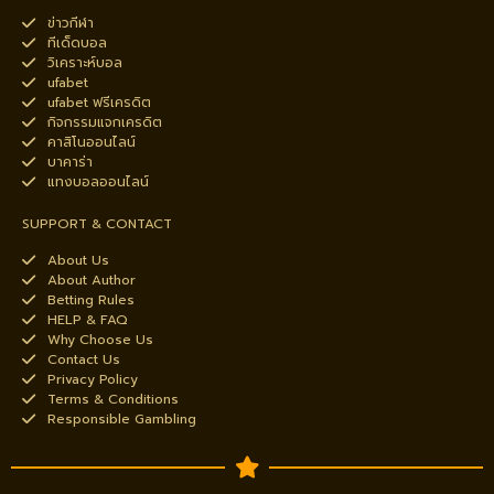
ข่าวกีฬา
ทีเด็ดบอล
วิเคราะห์บอล
ufabet
ufabet ฟรีเครดิต
กิจกรรมแจกเครดิต
คาสิโนออนไลน์
บาคาร่า
แทงบอลออนไลน์
SUPPORT & CONTACT
About Us
About Author
Betting Rules
HELP & FAQ
Why Choose Us
Contact Us
Privacy Policy
Terms & Conditions
Responsible Gambling