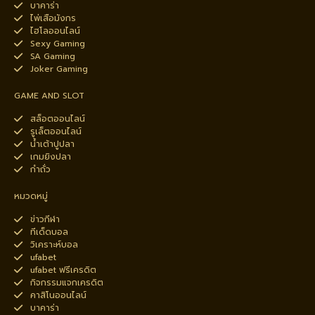
บาคาร่า
ไพ่เสือมังกร
ไฮโลออนไลน์
Sexy Gaming
SA Gaming
Joker Gaming
GAME AND SLOT
สล็อตออนไลน์
รูเล็ตออนไลน์
น้ำเต้าปูปลา
เกมยิงปลา
กำถั่ว
หมวดหมู่
ข่าวกีฬา
ทีเด็ดบอล
วิเคราะห์บอล
ufabet
ufabet ฟรีเครดิต
กิจกรรมแจกเครดิต
คาสิโนออนไลน์
บาคาร่า