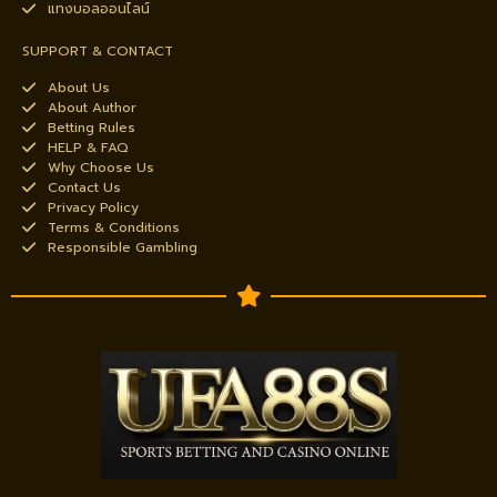
แทงบอลออนไลน์
SUPPORT & CONTACT
About Us
About Author
Betting Rules
HELP & FAQ
Why Choose Us
Contact Us
Privacy Policy
Terms & Conditions
Responsible Gambling