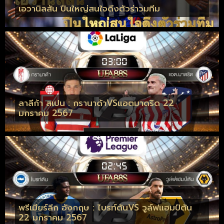
เอวานิลสัน ปืนใหญ่สนใจดึงตัวร่าวมทีม
ลาลีก้า สเปน : กรานาด้าVSแอตมาดริด 22
มกราคม 2567
พรีเมียร์ลีก อังกฤษ : ไบรท์ตันVS วูล์ฟแฮมป์ตัน
22 มกราคม 2567