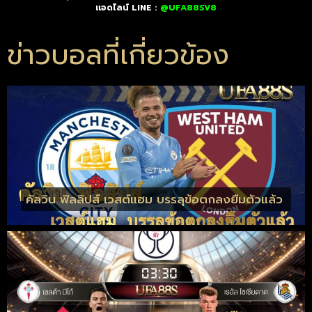
แอดไลน์ LINE :
@UFA88SV8
ข่าวบอลที่เกี่ยวข้อง
คัลวิน ฟิลลิปส์ เวสต์แฮม บรรลุข้อตกลงยืมตัวแล้ว