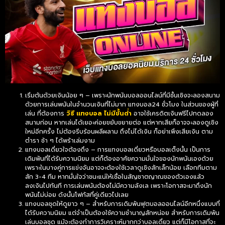
เริ่มต้นด้วยเงินน้อย ๆ
– เพราะนักพนันบอลออนไลน์ที่มีชั้นเชิงจะลองสนาม
ด้วยการเล่นพนันในจำนวนเ
งินที่ไม่มาก แทงบอล24 ชั่วโมง ในส่วนของผู้ที่
เล่น ที่ต้องการ
วิธี แทงบอล ไม่มีขั้นต่ำ
อาจใช้เครดิตเงินฟรีไปทดลอง
สนามก่อน หากเล่นได้เยอะค่อยขยับขยายต่อ แต่หากเสียก็อาจจะลองดูเชิง
ใหม่อีกครั้ง ไม่ต้องรีบร้อนผลีผลาม ถึงไม่ได้เงิน ก็อย่าเพิ่งเสียเงิน ตาม
ตำรา ช้า ๆ ได้พร้าเล่มงาม
แทงบอลเดี่ยวใจต้องถึง
– การแทงบอลเดี่ยวหรือบอลเต็งนั้น เป็นการ
เดิมพันที่ได้รับความนิยม แต่ก็ต้องอาศัยความมั่นใจของนักพนันเองด้วย
เพราะในบางคู่การแข่งจันอาจจะต้องใช้เวลาดูเชิงสักเล็กน้อย เลือกทีมตาม
สัก 3-4 ทีม หากมั่นใจว่าชนะแน่ให้เชื่อในสัญชาตญาณของตัวเองแล้ว
ลงเงินไปทันที การเล่นพนันต้องไม่มีความลังเล เพราะโอกาสจะมาถึงนัก
พนันไม่บ่อย ดังนั้นโฟกัสที่คู่เดียวไปเลย
แทงบอลชุดให้ดูยาว ๆ
– สำหรับการเดิมพันฟุตบอลออนไลน์อีกหนึ่งแบบที่
ได้รับความนิยม แต่จำเป็นต้องใช้ความชำนาญสักหน่อย สำหรับการเดิมพัน
เล่นบอลชุด แม้จะต้องทำการวิเคราะห์มากกว่าบอลเดี่ยว แต่ก็มีโอกาสที่จะ