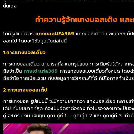
นั่นเอง
ทำความรู้จักแทงบอลเต็ง แ
โดยรูปแบบการ
แทงบอลUFA369
แทงบอลเดี่ยว และบอลสเต็ปนั้น
ออกไป โดยจะมีข้อมูลดังต่อไปนี้
1.
การแทงบอลเดี่ยว
การแทงบอลเดี่ยว สามารถที่จะแยกรูปแบบ การเดิมพันได้หลากหลายรูป
ถือว่าเป็น
ทางเข้าufa369
การแทงบอลแบบเดี่ยวทั้งหมด โดยส่วน
ถือว่าโอกาสเมื่อแรวม กับข้อมูลการวิเคราะห์ที่ดี ก็มีโอกาสทำเงินร
2.การแทงบอลสเต็ป
การแทงบอล รูปแบบนี้ จะมีความยากกว่า แทงบอลเดี่ยว หลายเท่าตั
เต็ป ที่นิยมมากที่สุด ก็จะเป็นอัตราต่อรอง ทั่วไปรองลงมาจะเป็นจ
คู่ จะได้รับเงิน เงินทุน คูณ คู่ที่ 1 – คูณคู่ที่ 2 และ คูณคู่ที่ 3 เ