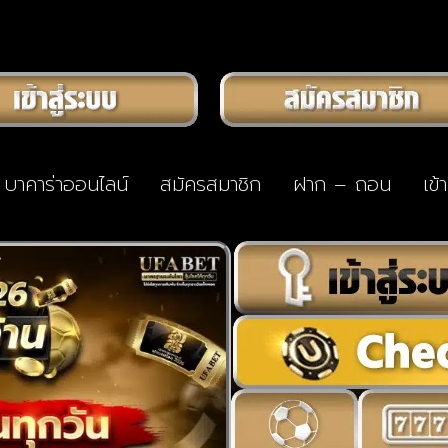
บาคาร่าออนไลน์
สมัครสมาชิก
ฝาก – ถอน
เข้