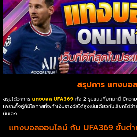
สรุปการ แทงบอลU
สรุปได้ว่าการ
แทงบอล UFA369
ทั้ง 2 รูปแบบที่ยกมานี้ มีควา
เพราะทั้งคู่ก็มีโอกาสที่จะทำเงินรางวัลได้สูงเช่นเดียวกันเรียกได้ว
นั่นเอง
แทงบอลออนไลน์ กับ UFA369 ขั้นต่ำ