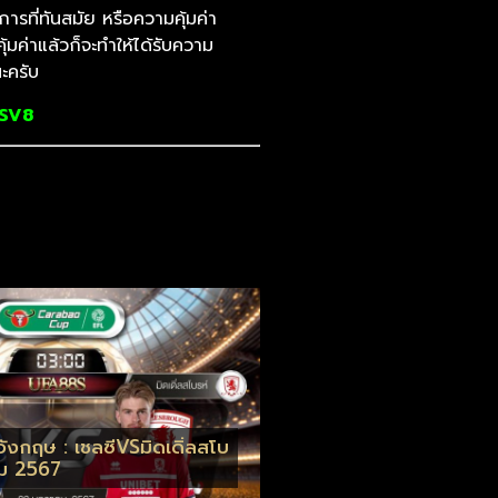
ารที่ทันสมัย หรือความคุ้มค่า
มค่าแล้วก็จะทำให้ได้รับความ
ะครับ
SV8
ังกฤษ : เชลซีVSมิดเดิ่ลสโบ
คม 2567