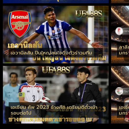
ลาลี
เอวานิลสัน ปืนใหญ่สนใจดึงตัวร่าวมทีม
มกร
เอเชียน คัพ 2023 ช้างศึก เตรียมตีตั๋วเข้า
เอเช
รอบต่อไป
มกร