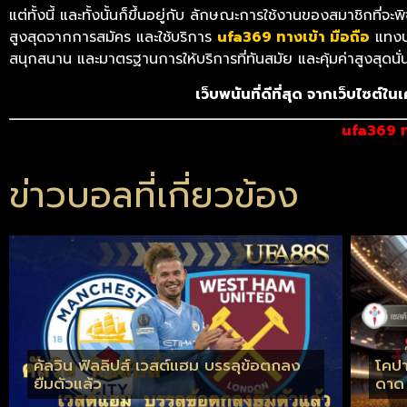
แต่ทั้งนี้ และทั้งนั้นก็ขึ้นอยู่กับ ลักษณะการใช้งานของสมาชิกท
สูงสุดจากการสมัคร และใช้บริการ
ufa369 ทางเข้า มือถือ
แทงบอ
สนุกสนาน และมาตรฐานการให้บริการที่ทันสมัย และคุ้มค่าสูงสุด
เว็บพนันที่ดีที่สุด จากเว็บไซต์ใน
ufa369 ท
ข่าวบอลที่เกี่ยวข้อง
คัลวิน ฟิลลิปส์ เวสต์แฮม บรรลุข้อตกลง
โคปา
ยืมตัวแล้ว
ดาด