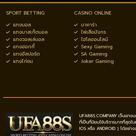
SPORT BETTING
CASINO ONLINE
แทงบอล
บาคาร่า
แทงบาสเก็ตบอล
ไพ่เสือมังกร
แทงวอลเล่บอล
ไฮโลออนไลน์
แทงฮอกกี้
Sexy Gaming
แทงอีสปอร์ต
SA Gaming
แทงไก่ชน
Joker Gaming
UFA88S.COMPANY เว็บแทงบอลอ
ที่เป็นที่นิยมใช้บริการมากที่ส
IOS หรือ ANDROID ) ได้อย่างส