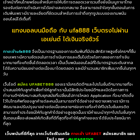
เจ้าหน้าที่คนไทยพร้อมสำหรับการให้บริการตลอดเวลารวมถึงยังมีเมนูภาษาไทย
รองรับต่อการดำเนินการได้อย่างสะดวกสบาย จึงสามารถเข้าใจทุกขั้นตอนในการ
เดิมพันเพราะมีรายละเอียดที่ชัดเจนสำหรับการเข้าถึงทุกรูปแบบของเกมพนัน
ออนไลน์ได้เต็มที่
แทงบอลบนมือถือ กับ ufa888 เว็บตรงไม่ผ่าน
เอเย่นต์ ได้เงินจริงชัวร์
ทางเข้าufa888
จึงเป็นมาตรฐานของการเดิมพันที่มีประสิทธิภาพสูงซึ่งใครๆก็ชื่น
ชอบเพราะมีความชัดเจนในการดำเนินการและเต็มไปด้วยโอกาสของการทำเงิน
มากมายที่จะเกิดขึ้นได้ตลอดเวลา เป็นเว็บพนันออนไลน์ที่ได้มาตรฐานระดับสากล
ได้รับความนิยมอย่างต่อเนื่องมาโดยตลอด และมีจำนวนสมาชิกเพิ่มมากขึ้นในทุกๆ
วัน
เว็บไซต์
สมัคร UFABET888
ของเรามีเครดิตดีๆและโปรโมชั่นดีๆมากมายที่จะ
นำเสนอให้กับลูกค้าเพื่อทำให้ลูกค้าเรานั้นมีสิทธิประโยชน์ดีๆและเปิดโอกาสการ
ทำงานดีๆให้เหมาะสมกับยุคสมัยที่เปลี่ยนไปการโหลด Application ที่จะมาติดตั้ง
ไว้ในโทรศัพท์ของลูกค้าแต่ละคนนั้นสามารถทำได้อย่างง่ายดายเพราะเรามีการ
พัฒนาและปรับปรุงมาอย่างต่อเนื่องหลายๆช่องทางที่จะทำให้โปรโมชั่นเครดิต
สามารถทำประโยชน์ให้กับลูกค้าได้อย่างสูงสุดนั้นเรามีคำแนะนำทุกๆโปรโมชั่นทุกๆ
ขั้นตอนเพื่อจะส่งผลให้เกิดสิ่งที่ดีที่สุดที่จะทำให้ลูกค้าของเราได้รับประโยชน์มาก
ที่สุด
เว็บพนันที่ดีที่สุด จากเว็บไซต์ในเครือ
ทางเข้า UFABET
สมัครสมาชิก แอด
ไลน์ LINE :
@UFA88SV8