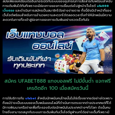
สมัยเพียงแค่เชื่อมต่ออินเทอร์เน็ตกับระบบของอุปกรณ์การสื่อสารกับพร้อมสำหรับ
การเดิมพันได้ทันทีเพราะจะมีช่องทางของการเชื่อมต่อไปสู่หน้าเว็บไซต์
ufa888
เว็บตรง
และดำเนินการสมัครเป็นสมาชิกได้อย่างง่ายดาย ทั้งนี้ยังมีเจ้าหน้าที่ของ
เว็บไซต์พร้อมสำหรับการอำนวยความสะดวกได้ตลอดเวลาจึงทำให้นักพนันมีความ
สะดวกในการที่จะเข้าสู่ช่องทางของการเดิมพันอย่างรวดเร็วทันใจ
สมัคร UFABET888 แทงบอลฟรี ไม่มีขั้นต่ำ แจกฟรี
เครดิตอีก 100 เมื่อสมัครวันนี้
การใช้บริการกับ
ufabet
สำหรับนักพนันคนไทยนั้นไม่ใช่เรื่องยากแต่อย่างใดเพราะ
ถึงแม้ว่าจะเป็นระบบของเว็บพนันออนไลน์ที่ดำเนินการตรงจากต่างประเทศแต่ก็ได้
มีการพัฒนาเครือข่ายเพื่อที่จะรองรับต่อนักพนันในประเทศต่างๆทั่วโลก ดังนั้นคน
ไทยจึงสามารถสนุกกับระบบการเดิมพันกับเว็บไซต์ยูฟ่าเบทได้อย่างเต็มที่เพราะมี