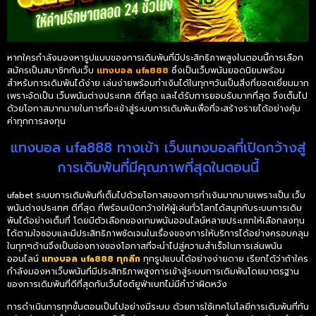
หากใครกำลังมองหารูปแบบของการเดิมพันที่มีประสิทธิภาพสูงในตอนนี้การเลือก
สมัครเป็นสมาชิกกับเว็บ
แทงบอล ufa888
ซึ่งเป็นเว็บพนันยอดนิยมพร้อม
สำหรับการเดิมพันได้ง่าย เล่นง่ายพร้อมทำเงินได้ในทุกๆวันเป็นสิ่งที่ยอดเยี่ยมมาก
เพราะจัดเป็น เว็บพนันต่างประเทศ ดีที่สุด และได้รับการยอมรับมากที่สุด จึงเต็มไป
ด้วยโอกาสมากมายในการที่จะเข้าสู่ระบบการเดิมพันเพื่อที่จะสร้างรายได้อย่างคุ้ม
ค่าทุกการลงทุน
แทงบอล ufa888 ทางเข้า
เว็บแทงบอลที่เปิดกว้างสู่
การเดิมพันที่มีคุณภาพที่สุดในตอนนี้
ufabet ระบบการเดิมพันที่เต็มไปด้วยโอกาสของการทำเงินมากมายเพราะเป็น เว็บ
พนันต่างประเทศ ดีที่สุด ที่พร้อมเปิดกว้างให้ผู้เล่นทั่วโลกได้สนุกกับระบบการเดิม
พันได้อย่างเต็มที่ โดยมีตัวเลือกของเกมพนันออนไลน์หลายประเภทให้เลือกลงทุน
ได้ตามใจชอบและมีประสิทธิภาพชัดเจนในเรื่องของการให้บริการได้อย่างครอบคลุม
ในทุกๆด้านจึงเป็นช่องทางของโอกาสที่จะนำไปสู่ความสำเร็จในการเล่นพนัน
ออนไลน์
แทงบอล ufa888 ทุกลีก
ทุกรูปแบบได้อย่างง่ายดาย เรียกได้ว่าถ้าใคร
กำลังมองหาเว็บพนันที่มีประสิทธิภาพสูงการเข้าสู่ระบบการเดิมพันโดยมาตรฐาน
ของการเดิมพันที่ดีที่สุดกับเว็บไซต์ยูฟ่าเบทไม่มีคำว่าผิดหวัง
การดำเนินการทุกขั้นตอนเป็นไปอย่างมีระบบ ด้วยการใช้เทคโนโลยีการเดิมพันที่ทัน