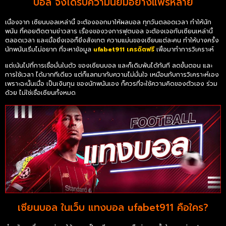
บอล จึงได้รับความนิยมอย่างแพร่หลาย
เนื่องจาก เซียนบอลเหล่านี้ จะต้องออกมาให้ผลบอล ทุกวันตลอดเวลา ทำให้นัก
พนัน ที่คอยติดตามข่าวสาร เรื่องของวงการฟุตบอล จะต้องเจอกับเซียนเหล่านี้
ตลอดเวลา และเมื่อยิ่งเจอก็ยิ่งสังเกต ความแม่นของเซียนแต่ละคน ทำให้บางครั้ง
นักพนันเริ่มไม่อยาก ที่จะหาข้อมูล
ufabet911 เครดิตฟรี
เพื่อมาทำการวิเคราะห์
แต่เน้นไปที่การเชื่อมั่นในตัว ของเซียนบอล และก็เดิมพันได้ทันที ลดขั้นตอน และ
การใช้เวลา ได้มากทีเดียว แต่ก็แลกมากับความไม่มั่นใจ เหมือนกับการวิเคราะห์เอง
เพราะฉะนั้นเมื่อ เป็นเงินทุน ของนักพนันเอง ก็ควรที่จะใช้ความคิดของตัวเอง ร่วม
ด้วย ไม่ใช่เชื่อเซียนทั้งหมด
เซียนบอล ในเว็บ แทงบอล ufabet911 คือใคร?