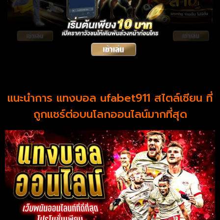
แนะนำการ แทงบอล ufabet911 สไตล์เซียน ที่
ถูกแชร์ต่อบนโลกออนไลน์มากที่สุด