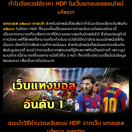
ทำไมจึงควรใช้ราคา HDP ในเว็บแทงบอลออนไลน์
ufascr
แทงบอล ufascr ทางเข้า
สำหรับนักพนันที่สงสัยว่าทำไมจะต้องเลือกเดิมพันกับ
ufascr
ในอัตรา HDP ก็คงจะเป็นเรื่องของการจ่ายเงินรางวัลของอัตรานี้
เนื่องจากสามารถที่จะเลือกราคาที่มีความเหมาะสมกับนักพนันได้ ซึ่งในแต่ละคู่ถ้ามี
การวิเคราะห์ที่ลึกพอก็สามารถที่จะทำเงินรางวัลได้ดีกว่าอัตราแบบนักพนันใช้กัน
นั่นเอง เรียกได้ว่าเพิ่มความท้าทายนั่นเอง สำหรับนักพนันที่สนใจอยากจะเริ่มเดิม
พันในรูปแบบนี้ แนะนำว่าควรเริ่มจากฟุตบอลที่รู้จักสภาพทีมเป็นอย่างดี เพราะรูป
แบบอัตรานี้สามารถที่จะออกรางวัลได้ถึง 3 หน้า ก็ควรที่จะมีความเชื่อมั่นในข้อมูล
พอสมควร เพื่อเป็นการไม่ประมาท
แนะนำวิธีคำนวณเงินแบบ HDP จากเว็บ
แทงบอล
ufascr pantip