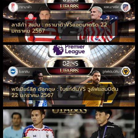
ลาลีก้า สเปน : กรานาด้าVSแอตมาดริด 22
มกราคม 2567
พรีเมียร์ลีก อังกฤษ : ไบรท์ตันVS วูล์ฟแฮมป์ตัน
22 มกราคม 2567