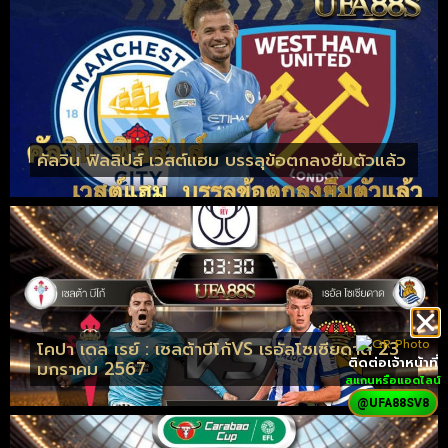
คัลวิน ฟิลลิปส์ เวสต์แฮม บรรลุข้อตกลงยืมตัวแล้ว
โคปา เดล เรย์ : เซลต้าบีโก้VS เรอัลโซเซียดาด 23
ติดต่อเจ้าหน้าที่
มกราคม 2567
สแกนหรือแอดไลน์
@UFA88SV8