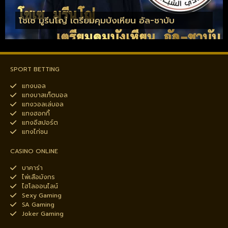
โชเซ มูรีนโญ่ เตรียมคุมบังเหียน อัล-ชาบับ
SPORT BETTING
แทงบอล
แทงบาสเก็ตบอล
แทงวอลเล่บอล
แทงฮอกกี้
แทงอีสปอร์ต
แทงไก่ชน
CASINO ONLINE
บาคาร่า
ไพ่เสือมังกร
ไฮโลออนไลน์
Sexy Gaming
SA Gaming
Joker Gaming