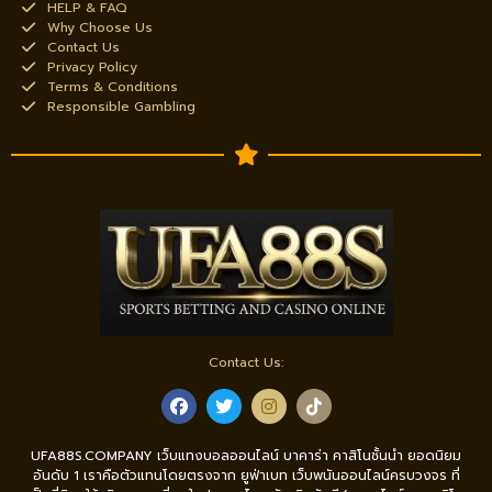
HELP & FAQ
Why Choose Us
Contact Us
Privacy Policy
Terms & Conditions
Responsible Gambling
Contact Us:
UFA88S.COMPANY เว็บแทงบอลออนไลน์ บาคาร่า คาสิโนชั้นนำ ยอดนิยม
อันดับ 1 เราคือตัวแทนโดยตรงจาก ยูฟ่าเบท เว็บพนันออนไลน์ครบวงจร ที่