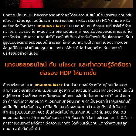
บทความนี้จะมาแนะนำอัตราต่อรองที่กำลังได้รับความนิยมในบ้านเราเพิ่มมากยิ่งขึ้น
เนื่องจากอัตรารูปแบบนี้มาจากทางต่างประเทศ หรือจะเรียกว่า HDP นั่นเอง หรือ
จะเรียกอีกชื่อหนึ่งว่า
แทงบอล ufascr
แบบ แฮนดิแคป ซึ่งรูปแบบที่เข้าใจได้ง่าย
กว่าอัตราต่อรองที่นักพนันชาวไทยใช้กันนั่นเอง สำหรับเรื่องของอัตราการจ่ายก็ดี
กว่าอีกด้วย เพิ่มความน่าสนใจได้มากขึ้นทีเดียว สำหรับนักพนันที่สนใจอยากจะเรียน
รู้รูปแบบอัตราต่อรองแบบนี้ สามารถที่จะอ่านบทความนี้ได้ทันที เนื่องจากจะบอก
ข้อมูลที่มีความจำเป็นและรูปแบบของการใช้งานได้อย่างถูกต้อง รับรองว่ามี
ประโยชน์อย่างแน่นอน
แทงบอลออนไลน์ กับ ufascr และทำความรู้จักอัตรา
ต่อรอง HDP ให้มากขึ้น
อัตราต่อรอง HDP
แทงบอลufascr
โดยส่วนมากจะใช้ทางโซนยุโรปเนื่องจาก
สามารถที่จะเข้าใจได้ง่าย ไม่มีอะไรที่ยุ่งยาก โดยส่วนมากแล้วราคาของอัตรานี้จะขึ้น
อยู่กับความห่างชั้นของทางทีมฟุตบอลที่ลงแข่งขันกันนั่นเอง กล่าวได้แบบง่าย ๆ
ว่า ถ้าทีมที่มีความเก่งมาก ๆ เจอกับทีมที่อ่อนมาก ๆ ถ้าเป็นอัตราที่เราคุ้นเคยกันก็
จะเป็น ทีมเอต่อทีมบี 3 ลูก ก็คือ ทีมเอจะต้องชนะมากกว่า 4 ลูกถึงจะได้เงิน แต่
สำหรับรูปแบบแฮนดิแคปจะเป็นดังต่อไปนี้ ทีมเอกับทีมบี แทงทีมเอชนะจ่าย 0.3
แทงเสมอกันจาก 2.5 แทงทีมบีชนะจ่าย 7.5 ซึ่งจะเห็นได้อย่างชัดเจนเลยว่า มีอัตรา
การจ่ายเงินรางวัลที่ดีกว่า ซึ่งความยากที่จะได้ก็เช่นเดียวกัน แต่ทว่าฟุตบอลลูก
กลม ๆ อะไรก็เกิดขึ้นได้