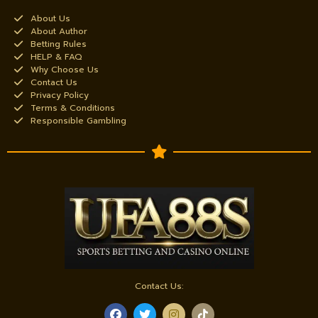
About Us
About Author
Betting Rules
HELP & FAQ
Why Choose Us
Contact Us
Privacy Policy
Terms & Conditions
Responsible Gambling
Contact Us: