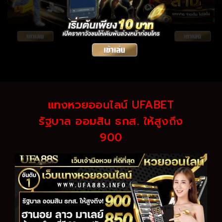
แทงหวยออนไลน์ UFABET
รัฐบาล ออมสิน ธกส. ให้สูงถึง
900