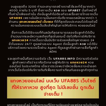
จนสูงสุดถึง 3200 ท่านจะสามารถสร้างรายได้และกำไรมากกว่า
4000 ภายใน 5 นาที ซึ่งทางเว็บ
หวย
ของ
UFABET
นั่นทำหน้าที่
เก็บค่าน้ำเพียงเท่านั่น ดังนั่นลูกค้าไม่ต้องกังวลเรื่องการโกงจากเว็บ
UFA88S
เพราะมันมีคววามมั่นคงการันตีจากยอดสมัครมากกว่า 1
ล้านคน
แทงหวยออนไลน์
เว็บตรง
ที่ดีที่สุดต้องประกอบไปด้วยดังนี้
ความมั่นคงของระบบเป็นสิ่งสำคัญในการให้บริการ หวยออนไลน์
ซึ่งทางเว็บได้ใช้ระบบที่ทันสมัยที่สุดสามารถลองรับลูกค้าได้เป็น
จำนวนมากและมีความสเถียรที่สุดในขณะนี้ ต่อไปคือการให้บริการ
แทงหวย24
ทางเว็บเรานั้นมีบริการช่วยเหลือปัญหาตลอด 24
ชั่วโมงแบบ 24/7 ดูแลผ่านระบบ Agent ดังนั้นลูกค้า
หวย
จะได้รับ
บริการด้วยความรวดเร็วผ่าน Agent ที่ดูแลลูกค้าผ่านทางลิ้งที่ลูกค้า
สมัคร
และสุดท้ายนั้นคือความจริงใจ เว็บ
UFA88S.INFO
มีความจริงใจต่อ
ลูกค้าเพราะถือว่าเราคือตัวกลางผู้ให้บริการ
แทงหวย24
หวย
ออนไลน์ ในประเทศไทย เมื่อเราตรวจพบว่ามีหวยล็อคเราจะนำออก
จากเว็บไซต์งดให้บริการทันทีเพื่อความเท่าเทียมกันของลูกค้าทุกท่าน
แทงหวยออนไลน์ นบเว็บ UFA88S เว็บไซต์
ที่ให้ราคาหวย สูงที่สุด ไม่มีเลขอั้น ถูกเต็ม
จ่ายเต็ม !
แทงหวยออนไลน์ เป็นกิจกรรมที่มีความนิยมอย่างแพร่หลายในปัจจุบัน