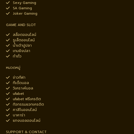
Sexy Gaming
SA Gaming
Joker Gaming
GAME AND SLOT
สล็อตออนไลน์
รูเล็ตออนไลน์
น้ำเต้าปูปลา
เกมยิงปลา
กำถั่ว
หมวดหมู่
ข่าวกีฬา
ทีเด็ดบอล
วิเคราะห์บอล
ufabet
ufabet ฟรีเครดิต
กิจกรรมแจกเครดิต
คาสิโนออนไลน์
บาคาร่า
แทงบอลออนไลน์
SUPPORT & CONTACT