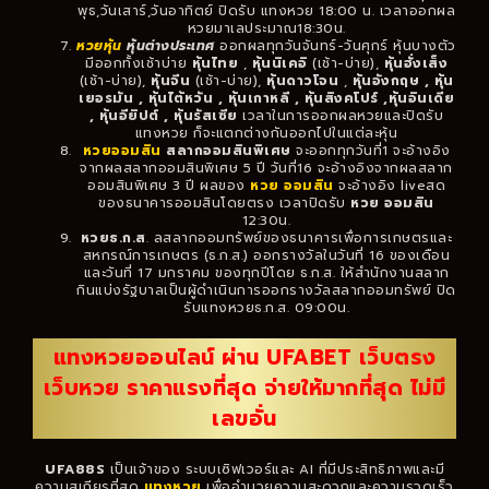
พุธ,วันเสาร์,วันอาทิตย์ ปิดรับ แทงหวย 18:00 น. เวลาออกผล
หวยมาเลประมาณ18:30น.
หวยหุ้น
หุ้นต่างประเทศ
ออกผลทุกวันจันทร์-วันศุกร์ หุ้นบางตัว
มีออกทั้งเช้าบ่าย
หุ้นไทย
,
หุ้นนิเคอิ
(เช้า-บ่าย),
หุ้นฮั่งเส็ง
(เช้า-บ่าย),
หุ้นจีน
(เช้า-บ่าย),
หุ้นดาวโจน
,
หุ้นอังกฤษ , หุ้น
เยอรมัน , หุ้นไต้หวัน , หุ้นเกาหลี , หุ้นสิงคโปร์ ,หุ้นอินเดีย
, หุ้นอียิปต์ , หุ้นรัสเซีย
เวลาในการออกผลหวยและปิดรับ
แทงหวย ก็จะแตกต่างกันออกไปในแต่ละหุ้น
หวยออมสิน
สลากออมสินพิเศษ
จะออกทุกวันที่1 จะอ้างอิง
จากผลสลากออมสินพิเศษ 5 ปี วันที่16 จะอ้างอิงจากผลสลาก
ออมสินพิเศษ 3 ปี ผลของ
หวย ออมสิน
จะอ้างอิง liveสด
ของธนาคารออมสินโดยตรง เวลาปิดรับ
หวย ออมสิน
12:30น.
หวยธ.ก.ส
. ลสลากออมทรัพย์ของธนาคารเพื่อการเกษตรและ
สหกรณ์การเกษตร (ธ.ก.ส.) ออกรางวัลในวันที่ 16 ของเดือน
และวันที่ 17 มกราคม ของทุกปีโดย ธ.ก.ส. ให้สำนักงานสลาก
กินแบ่งรัฐบาลเป็นผู้ดำเนินการออกรางวัลสลากออมทรัพย์ ปิด
รับแทงหวยธ.ก.ส. 09:00น.
แทงหวยออนไลน์ ผ่าน UFABET เว็บตรง
เว็บหวย ราคาแรงที่สุด จ่ายให้มากที่สุด ไม่มี
เลขอั่น
UFA88S
เป็นเจ้าของ ระบบเซิฟเวอร์และ AI ที่มีประสิทธิภาพและมี
ความสเถียรที่สุด
แทงหวย
เพื่ออำนวยความสะดวกและความรวดเร็ว