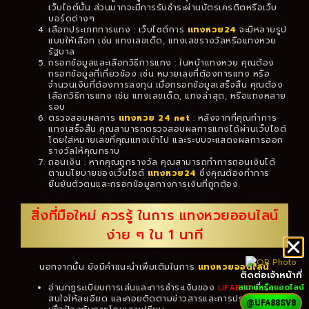
เว็บไซต์นั้น ส่วนมากจะมีการรับชำระผ่านบัตรเครดิตหรือเว็บ
บอร์ดต่างๆ
เลือกประเภทการแทง : เว็บไซต์การ
แทงหวย24
จะมีหลายรูป
แบบให้เลือก เช่น แทงเลขเด็ด, แทงเลขรางวัลหรือแทงหวย
รัฐบาล
กรอกข้อมูลและเลือกวิธีการแทง : ในหน้าแทงหวย คุณต้อง
กรอกข้อมูลที่เกี่ยวข้อง เช่น หมายเลขที่ต้องการแทง หรือ
จำนวนเงินที่ต้องการลงทุน เมื่อกรอกข้อมูลเสร็จสิ้น คุณต้อง
เลือกวิธีการแทง เช่น แทงเลขเด็ด, แทงล่าสุด, หรือแทงหลาย
รอบ
ตรวจสอบผลการ
แทงหวย 24 net
: หลังจากที่คุณทำการ
แทงเสร็จสิ้น คุณสามารถตรวจสอบผลการแทงได้ผ่านเว็บไซต์
โดยใส่หมายเลขที่คุณแทงเข้าไป และระบบจะแสดงผลการออก
รางวัลให้คุณทราบ
ถอนเงิน : หากคุณถูกรางวัล คุณสามารถทำการถอนเงินได้
ตามนโยบายของเว็บไซต์
แทงหวย24
ซึ่งคุณต้องทำการ
ยืนยันตัวตนและกรอกข้อมูลทางการเงินที่ถูกต้อง
สิ่งที่มือใหม่ ควรรู้ ในการ แทงหวยออนไลน์
ง่าย ๆ ใน 1 นาที
นอกจากนั้น ยังมีคำแนะนำเพิ่มเติมในการ
แทงหวยออนไลน์
ติดต่อเจ้าหน้าที่
สแกนหรือแอดไลน์
อ่านกฎระเบียบการเล่นและการชำระเงินของ
UFABET
ที่เรา
สนใจให้ละเอียด และคอยติดตามข่าวสารและการประชาสัมพันธ์
@UFA88SV8