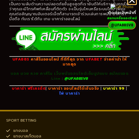
เป็นความลับด้านความปลอดภัยขั้นสูงสุดที่เรายินดีให้บริการกับคุณไม่
ว่าคุณจะมีโทรศัพท์เคลื่อนที่ติดตัว จะเป็นรุ่นไหนหรือระบบไหน เพียง
ติดต่อเจ้าหน้าที่
คุณต่อสัญญาณอินเตอร์เน็ตก็สามารถเข้าร่วมเล่นการพนัน บาคาร่า
สแกนหรือแอดไลน์
มือถือ กับเราได้กับ เกม บาคาร่าออนไลน์
@UFA88SV8
UFA88S
คาสิโนออนไลน์ ที่ดีที่สุด จาก
UFABET
จ่ายค่าน้ำ ให้
มากสุด
บอล มวย หวย คาสิโน เว็บพนันออนไลน์เต็มรูปแบบ สมัครแอด
Line
:
@UFA88SV8
บาคาร่า ฟรีเครดิต
|
บาคาร่า ออนไลน์ได้เงินจริง
|
บาคาร่า 99
|
ไพ่ บาคาร่า
SPORT BETTING
แทงบอล
แทงบาสเก็ตบอล