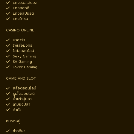
แทงวอลเล่บอล
แทงฮอกกี้
แทงอีสปอร์ต
แทงไก่ชน
CASINO ONLINE
บาคาร่า
ไพ่เสือมังกร
ไฮโลออนไลน์
Sexy Gaming
SA Gaming
Joker Gaming
GAME AND SLOT
สล็อตออนไลน์
รูเล็ตออนไลน์
น้ำเต้าปูปลา
เกมยิงปลา
กำถั่ว
หมวดหมู่
ข่าวกีฬา