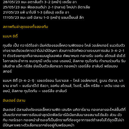
28/05/23 ชนะ อตาลันต้า 3-2 (เหย้า) เซเรีย อา
25/05/23 ชนะ ฟิออเรนติน่า 2-1 (กลาง) โคปปา อิตาเลีย
21/05/23 แพ้ นาโปลี 1-3 (เยือน) เซเรีย อา
17/05/23 ชนะ เอซี มิลาน 1-0 (เหย้า) แชมเปี้ยนส์ ลีก
สภาพทีมล่าสุดของทั้งสองทีม
แมนฯ ซิตี้
กุนซือ เป๊ป กวาร์ดิโอล่า มีแค่ต้องรอเช็คความฟิตของ ไคล์ วอล์คเกอร์ แนวรับตัว
เก่งรายเดียวแต่คาดว่าไม่น่ามีปัญหา ส่วนการจัดทัพจะวางระบบการเล่น 3-4-2-1
11 ตัวจริงยกชุดที่เอาชนะแมนยูในเอฟเอ คัพมาหมด กลางรับ จอห์น สโตนส์ ยังได้
โอกาสประจำการ แนวรุกมี เควิน เดอ บรอยน์, อิลคาย กุนโดกัน ทำเกมร่วมกัน ริม
เส้นซ้าย แจ็ค กรีลิช ยังเป็นตัวเลือกแรก กองหน้า เออร์ลิ่ง ฮาลันด์ พร้อมจบ
สกอร์
แมนฯ ซิตี้ (3-4-2-1) : เอแดร์ซอน โมราเอส – ไคล์ วอล์คเกอร์, รูเบน ดิอาส, นา
ธาน อาเก้ – แบร์นาร์โด้ ซิลวา, จอห์น สโตนส์, โรดรี, แจ็ค กรีลิช – เควิน เดอ บร
อยน์, อิลคาย กุนโดกัน – เออร์ลิ่ง ฮาลันด์
อินเตอร์ มิลาน
อินเตอร์ มิลานยังต้องรอเช็คความฟิต เฮนริค มคิตาร์ยาน กองกลางอะไหล่ชั้นดีที่
เจ็บแต่จากภาพการซ้อมล่าสุดมิดฟิลด์อาร์มีเนียกลับมาลงสนามได้แล้ว ส่วน ฆัว
กิน กอร์เรอา กองหน้าสำรองก็เป็นอีกรายที่ต้องดูอาการแต่ถ้าลงไม่ได้จุดนี้ไม่น่า
มีปัญหาเพราะตัวเลือกแรกๆยังอยู่กันพร้อมหน้า