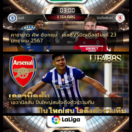
คาราบาว คัพ อังกฤษ : เชลซีVSมิดเดิ่ลสโบรห์ 23
มกราคม 2567
เอวานิลสัน ปืนใหญ่สนใจดึงตัวร่าวมทีม