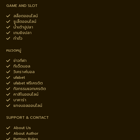
GAME AND SLOT
สล็อตออนไลน์
รูเล็ตออนไลน์
น้ำเต้าปูปลา
เกมยิงปลา
กำถั่ว
หมวดหมู่
ข่าวกีฬา
ทีเด็ดบอล
วิเคราะห์บอล
ufabet
ufabet ฟรีเครดิต
กิจกรรมแจกเครดิต
คาสิโนออนไลน์
บาคาร่า
แทงบอลออนไลน์
SUPPORT & CONTACT
About Us
About Author
Betting Rules