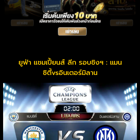
ยูฟ่า แชมเปี้ยนส์ ลีก รอบชิงฯ : แมน
ซิตี้vsอินเตอร์มิลาน