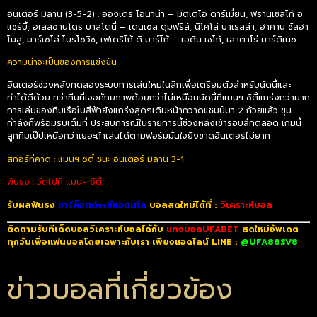
อินเตอร์ มิลาน (3-5-2) : อองเดร โอนาน่า – มัตเตโอ ดาร์เมี่ยน, ฟรานเชสโก้ อ
แชร์บี้, อเลสซานโดร บาสโตนี่ – เดนเซล ดุมฟรีส์, นิโคโล่ บาเรลล่า, ฮาคาน ชัลฮา
โนลู, มาร์เซโล่ โบรโซวิช, เฟเดริโก้ ดิ มาร์โก้ – เอดิน เชโก้, เลาตาโร่ มาร์ติเนซ
ความน่าจะเป็นของการแข่งขัน
อินเตอร์ช่วงหลังทดลองระบบการเล่นใหม่ในลีกเพื่อเตรียมตัวสำหรับนัดนี้และ
ทำได้ดีด้วย ทว่าทีมที่เจอศักยภาพด้อยกว่าไม่เหมือนนัดนี้ที่แมนฯ ซิตี้แกร่งกว่ามาก
การเล่นของทีมเรือใบสีฟ้ายังแกร่งสุดๆเดินหน้ากวาดแชมป์มา 2 ถ้วยแล้ว ขุม
กำลังก็พร้อมรบเต็มที่ ประสบการณ์ในรายการนี้ช่วงหลังเข้ารอบลึกตลอด เกมนี้
ลูกทีมเป๊ปเหนือกว่าเยอะถ้าเล่นได้ตามฟอร์มมั่นใจยิงขาดอินเตอร์ไม่ยาก
สกอร์ที่คาด : แมนฯ ซิตี้ ชนะ อินเตอร์ มิลาน 3-1
ฟันธง : วัดไปที่ แมนฯ ซิตี้
รับผลฟันธง
ชาร์ล็อตต์vsซีแอตเทิ่ล
บอลสดใหม่ได้ที่ :
วิเคราะห์บอล
ติดตามรับทีเด็ดบอลวิเคราะห์บอลได้กับ
แทงบอลUFABET
สดใหม่อัพเดต
ทุกวันเพื่อแฟนบอลโดยเฉพาะกับเรา เพียงแอดไลน์ LINE :
@UFA88SV8
ข่าวบอลที่เกี่ยวข้อง