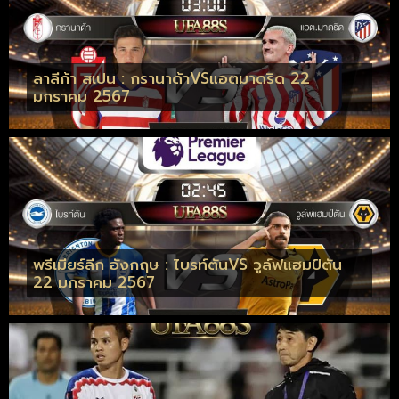
ลาลีก้า สเปน : กรานาด้าVSแอตมาดริด 22
มกราคม 2567
พรีเมียร์ลีก อังกฤษ : ไบรท์ตันVS วูล์ฟแฮมป์ตัน
22 มกราคม 2567