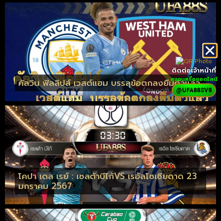
ติดต่อเจ้าหน้าที่
สแกนหรือแอดไลน์
คัลวิน ฟิลลิปส์ เวสต์แฮม บรรลุข้อตกลงยืมตัวแล้ว
@UFA88SV8
โคปา เดล เรย์ : เซลต้าบีโก้VS เรอัลโซเซียดาด 23
มกราคม 2567