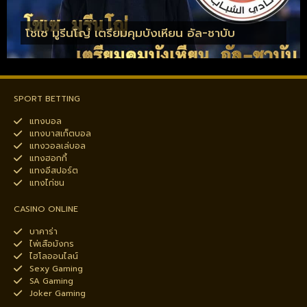
โชเซ มูรีนโญ่ เตรียมคุมบังเหียน อัล-ชาบับ
SPORT BETTING
แทงบอล
แทงบาสเก็ตบอล
แทงวอลเล่บอล
แทงฮอกกี้
แทงอีสปอร์ต
แทงไก่ชน
CASINO ONLINE
บาคาร่า
ไพ่เสือมังกร
ไฮโลออนไลน์
Sexy Gaming
SA Gaming
Joker Gaming