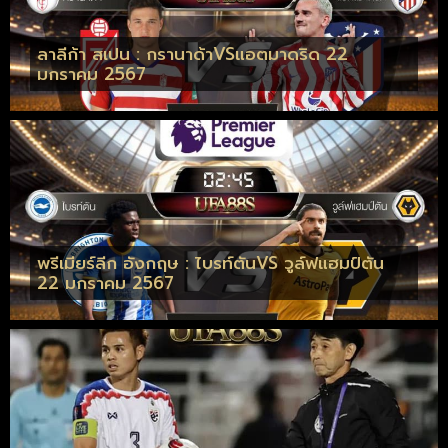
ลาลีก้า สเปน : กรานาด้าVSแอตมาดริด 22
มกราคม 2567
พรีเมียร์ลีก อังกฤษ : ไบรท์ตันVS วูล์ฟแฮมป์ตัน
22 มกราคม 2567