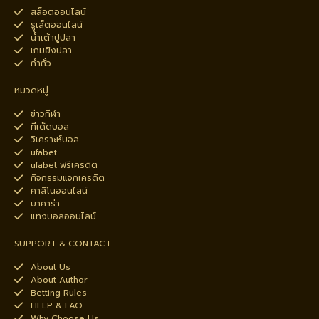
สล็อตออนไลน์
รูเล็ตออนไลน์
น้ำเต้าปูปลา
เกมยิงปลา
กำถั่ว
หมวดหมู่
ข่าวกีฬา
ทีเด็ดบอล
วิเคราะห์บอล
ufabet
ufabet ฟรีเครดิต
กิจกรรมแจกเครดิต
คาสิโนออนไลน์
บาคาร่า
แทงบอลออนไลน์
SUPPORT & CONTACT
About Us
About Author
Betting Rules
HELP & FAQ
Why Choose Us