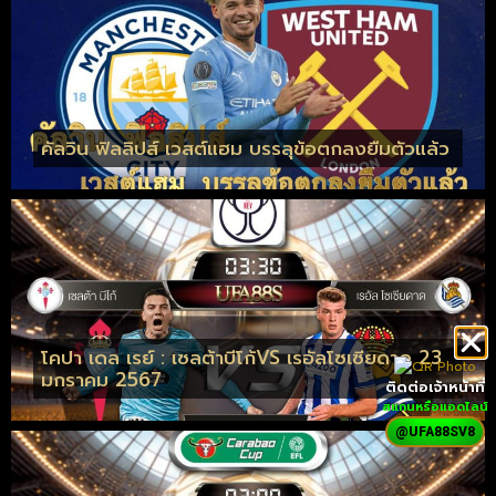
คัลวิน ฟิลลิปส์ เวสต์แฮม บรรลุข้อตกลงยืมตัวแล้ว
โคปา เดล เรย์ : เซลต้าบีโก้VS เรอัลโซเซียดาด 23
มกราคม 2567
ติดต่อเจ้าหน้าที่
สแกนหรือแอดไลน์
@UFA88SV8