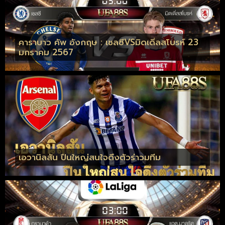
คาราบาว คัพ อังกฤษ : เชลซีVSมิดเดิ่ลสโบรห์ 23
มกราคม 2567
เอวานิลสัน ปืนใหญ่สนใจดึงตัวร่าวมทีม