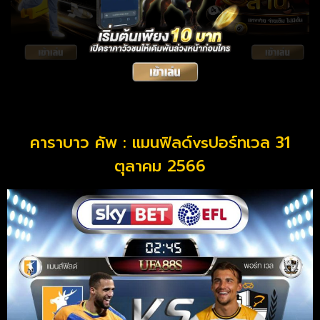
คาราบาว คัพ : แมนฟิลด์vsปอร์ทเวล 31
ตุลาคม 2566