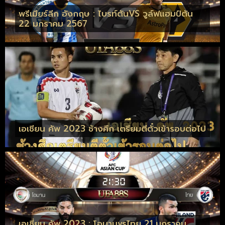
พรีเมียร์ลีก อังกฤษ : ไบรท์ตันVS วูล์ฟแฮมป์ตัน
22 มกราคม 2567
เอเชียน คัพ 2023 ช้างศึก เตรียมตีตั๋วเข้ารอบต่อไป
เอเชี่ยน คัพ 2023 : โอมานvsไทย 21 มกราคม