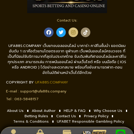
Contact Us:
UFA88S.COMPANY เว็บแทงบอลออนไลน์ บาคาร่า คาสิโนชั้นนำ ยอดนิยม
อันดับ 1 เราคือตัวแทนโดยตรงจาก ยูฟ่าเบท เว็บพนันออนไลน์ครบวงจร ที่
เป็นที่นิยมใช้บริการมากที่สุดในประเทศไทย รับเดิมพันกีฬาออนไลน์และคาสิโน
ทุกประเภท สามารถเล่น การพนันออนไลน์ ผ่านเว็บไซต์ หรือ บนมือถือ ( IOS
หรือ ANDROID ) ได้อย่างสะดวกสบาย พร้อมทั้งยังสามารถฝาก-ถอน
อัตโนมัติผ่านหน้าเว็บได้อีกด้วย
COPYRIGHT BY
UFA88S.COMPANY
E-mail :
support@ufa88s.company
Tel : 0
63-5848157
About Us
About Author
HELP & FAQ
Why Choose Us
Betting Rules
Contact Us
Privacy Policy
Terms & Conditions
UFABET Responsible Gambling Policy