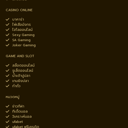
CASINO ONLINE
บาคาร่า
ไพ่เสือมังกร
ไฮโลออนไลน์
Sexy Gaming
SA Gaming
Joker Gaming
GAME AND SLOT
สล็อตออนไลน์
รูเล็ตออนไลน์
น้ำเต้าปูปลา
เกมยิงปลา
กำถั่ว
หมวดหมู่
ข่าวกีฬา
ทีเด็ดบอล
วิเคราะห์บอล
ufabet
ufabet ฟรีเครดิต